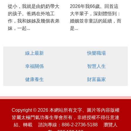
從小，我就是由奶奶帶大
2026年我66歲。回首這
的孩子。爸媽在外地工
大半輩子，深刻體悟到：
作，我和姊姊及幾個表弟
婚姻並非童話的延續，而
妹，一起...
是...
線上最新
快樂職場
幸福關係
智慧人生
健康養生
財富贏家
Copyright © 2026 本網站所有文字、圖片等內容版權
皆屬太極門氣功養生學會所有，非經授權不得任意連
結、轉載 諮詢專線：886-2-2736-5188 瀏覽人