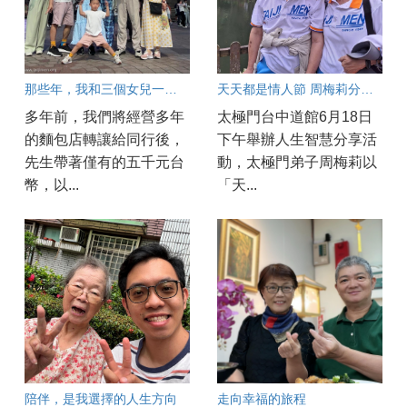
那些年，我和三個女兒一起成長
天天都是情人節 周梅莉分享婚姻保鮮之道
多年前，我們將經營多年
太極門台中道館6月18日
的麵包店轉讓給同行後，
下午舉辦人生智慧分享活
先生帶著僅有的五千元台
動，太極門弟子周梅莉以
幣，以...
「天...
陪伴，是我選擇的人生方向
走向幸福的旅程