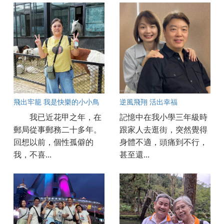
飛出牢籠 我是快樂的小小鳥
逆風飛翔 活出幸福
我已近花甲之年，在
記憶中在我小學三年級時
郵局從事郵務二十多年。
跟家人去逛街，突然覺得
回想以前，個性孤僻的
身體不適，頭痛到不行，
我，不喜...
甚至還...