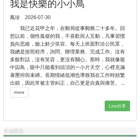
我是快樂的小小鳥
鳳珍 2026-07-30
我已近花甲之年，在郵局從事郵務二十多年。回
想以前，個性孤僻的我，不喜歡與人互動，凡事習慣
負向思維，臉上鮮少笑容。每天上班面對洽公民眾，
我總是按照程序，詢問、辦理業務、完成工作。沒有
多餘對話，沒有笑容，更沒有關心。那時，我就像籠
中囚鳥，眼中只能看到頭頂的一小片天空，心裡充滿
著壓抑與束縛。長期情緒低潮也導致我在工作時頻繁
出錯，因此常被主管糾正，自己更是自責與痛苦。 ...
more
Line分享
幸福關係