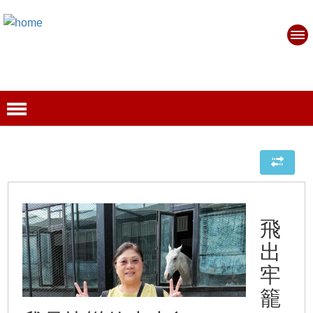
飛
出
牢
籠