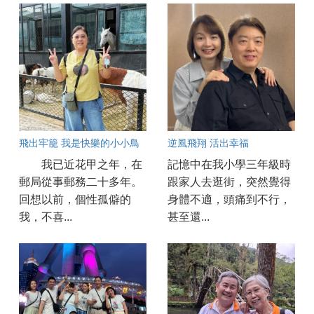
飛出牢籠 我是快樂的小小鳥
逆風飛翔 活出幸福
我已近花甲之年，在
記憶中在我小學三年級時
郵局從事郵務二十多年。
跟家人去逛街，突然覺得
回想以前，個性孤僻的
身體不適，頭痛到不行，
我，不喜...
甚至還...