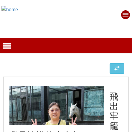
飛
出
牢
籠