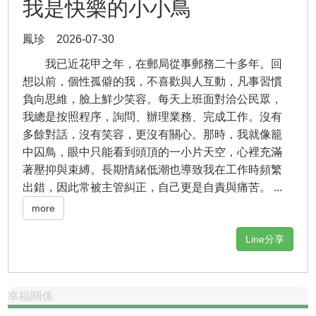
我是快樂的小小鳥
鳳珍 2026-07-30
我已近花甲之年，在郵局從事郵務二十多年。回
想以前，個性孤僻的我，不喜歡與人互動，凡事習慣
負向思維，臉上鮮少笑容。每天上班面對洽公民眾，
我總是按照程序，詢問、辦理業務、完成工作。沒有
多餘對話，沒有笑容，更沒有關心。那時，我就像籠
中囚鳥，眼中只能看到頭頂的一小片天空，心裡充滿
著壓抑與束縛。長期情緒低潮也導致我在工作時頻繁
出錯，因此常被主管糾正，自己更是自責與痛苦。 ...
more
Line分享
幸福關係