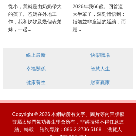
從小，我就是由奶奶帶大
2026年我66歲。回首這
的孩子。爸媽在外地工
大半輩子，深刻體悟到：
作，我和姊姊及幾個表弟
婚姻並非童話的延續，而
妹，一起...
是...
線上最新
快樂職場
幸福關係
智慧人生
健康養生
財富贏家
Copyright © 2026 本網站所有文字、圖片等內容版權
皆屬太極門氣功養生學會所有，非經授權不得任意連
結、轉載 諮詢專線：886-2-2736-5188 瀏覽人