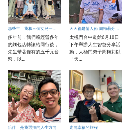
那些年，我和三個女兒一起成長
天天都是情人節 周梅莉分享婚姻保鮮之道
多年前，我們將經營多年
太極門台中道館6月18日
的麵包店轉讓給同行後，
下午舉辦人生智慧分享活
先生帶著僅有的五千元台
動，太極門弟子周梅莉以
幣，以...
「天...
陪伴，是我選擇的人生方向
走向幸福的旅程