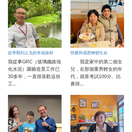
從爭戰到止戈的幸福旅程
快樂與感恩轉變生命
我從事GRC（玻璃纖維強
我是家中的第二個女
化水泥）園藝造景工作已
兒，在那個重男輕女的年
30多年，一直很喜歡這份
代，就算考試100分、比
工...
賽得...