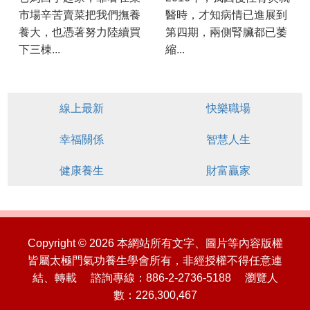
市場辛苦賣菜把我們撫養
醫時，才知病情已進展到
養大，也憑著努力陸續買
第四期，兩側腎臟都已萎
下三棟...
縮...
線上最新
快樂職場
幸福關係
智慧人生
健康養生
財富贏家
Copyright © 2026 本網站所有文字、圖片等內容版權
皆屬太極門氣功養生學會所有，非經授權不得任意連
結、轉載 諮詢專線：886-2-2736-5188 瀏覽人
數：226,300,467