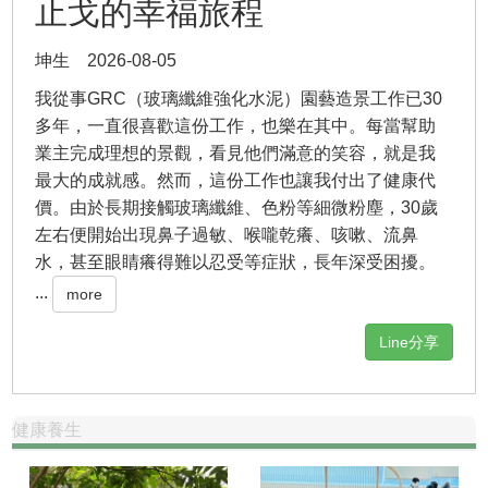
止戈的幸福旅程
坤生 2026-08-05
我從事GRC（玻璃纖維強化水泥）園藝造景工作已30
多年，一直很喜歡這份工作，也樂在其中。每當幫助
業主完成理想的景觀，看見他們滿意的笑容，就是我
最大的成就感。然而，這份工作也讓我付出了健康代
價。由於長期接觸玻璃纖維、色粉等細微粉塵，30歲
左右便開始出現鼻子過敏、喉嚨乾癢、咳嗽、流鼻
水，甚至眼睛癢得難以忍受等症狀，長年深受困擾。
...
more
Line分享
健康養生