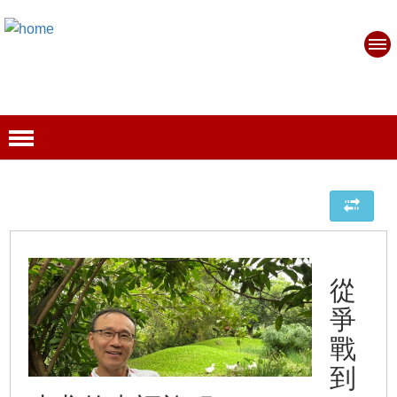
從
爭
戰
到