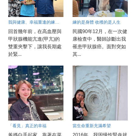
我與健康、幸福重逢的練功紀實
練的是身體 收穫的是人生
回首幾年前，在高血壓與
民國90年12月，在一次健
甲狀腺機能亢進(甲亢)的
康檢查中，醫師診斷出我
雙重夾擊下，讓我長期處
罹患甲狀腺癌。面對突如
於緊...
其...
「看見」真正的幸福
當生命重新充滿希望
爸媽白手起家，靠著在菜
2016年，我因慢性腎炎就