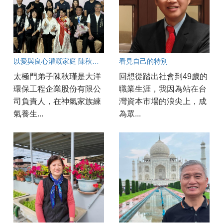
以愛與良心灌溉家庭 陳秋瑾榮膺臺中市模範母親
看見自己的特別
太極門弟子陳秋瑾是大洋
回想從踏出社會到49歲的
環保工程企業股份有限公
職業生涯，我因為站在台
司負責人，在神氣家族練
灣資本市場的浪尖上，成
氣養生...
為眾...