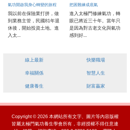
氣功開啟我身心轉變的旅程
把困難練成底氣
我以前在保險業打拼，做
進入太極門修練氣功，轉
到業務主管，民國81年退
眼已將近三十年。當年只
休後，開始投資土地。進
是因為對古老文化與氣功
入太...
感到好...
線上最新
快樂職場
幸福關係
智慧人生
健康養生
財富贏家
Copyright © 2026 本網站所有文字、圖片等內容版權
皆屬太極門氣功養生學會所有，非經授權不得任意連