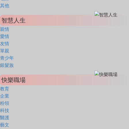
其他
智慧人生
親情
愛情
友情
單親
青少年
銀髮族
快樂職場
教育
企業
粉領
科技
醫護
藝文