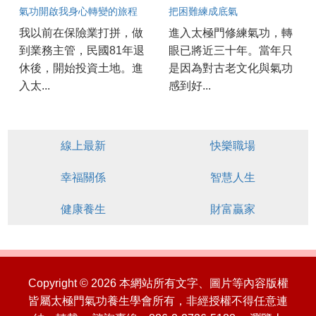
氣功開啟我身心轉變的旅程
把困難練成底氣
我以前在保險業打拼，做
進入太極門修練氣功，轉
到業務主管，民國81年退
眼已將近三十年。當年只
休後，開始投資土地。進
是因為對古老文化與氣功
入太...
感到好...
線上最新
快樂職場
幸福關係
智慧人生
健康養生
財富贏家
Copyright © 2026 本網站所有文字、圖片等內容版權
皆屬太極門氣功養生學會所有，非經授權不得任意連