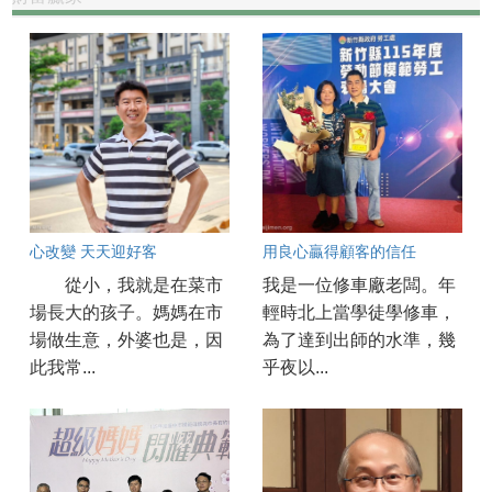
心改變 天天迎好客
用良心贏得顧客的信任
從小，我就是在菜市
我是一位修車廠老闆。年
場長大的孩子。媽媽在市
輕時北上當學徒學修車，
場做生意，外婆也是，因
為了達到出師的水準，幾
此我常...
乎夜以...