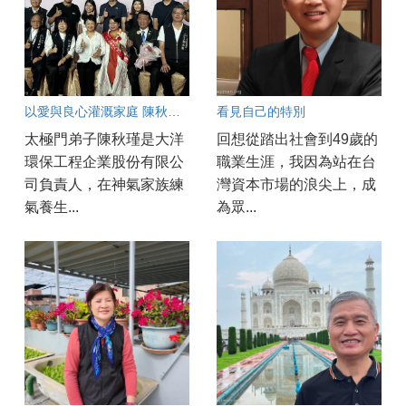
以愛與良心灌溉家庭 陳秋瑾榮膺臺中市模範母親
看見自己的特別
太極門弟子陳秋瑾是大洋
回想從踏出社會到49歲的
環保工程企業股份有限公
職業生涯，我因為站在台
司負責人，在神氣家族練
灣資本市場的浪尖上，成
氣養生...
為眾...