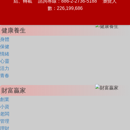
結、轉載 諮詢專線：886-2-2736-5188 瀏覽人
數：226,199,686
健康養生
身體
保健
情緒
心靈
活力
青春
財富贏家
創業
小資
老闆
管理
理財