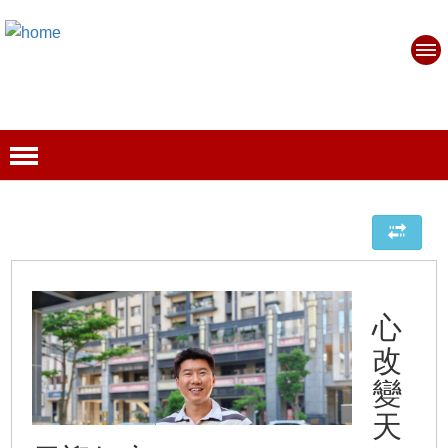
心
改
變
天