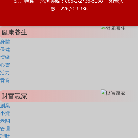
結、轉載 諮詢專線：886-2-2736-5188 瀏覽人
數：226,209,936
健康養生
身體
保健
情緒
心靈
活力
青春
財富贏家
創業
小資
老闆
管理
理財