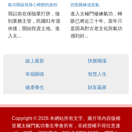
氣功開啟我身心轉變的旅程
把困難練成底氣
我以前在保險業打拼，做
進入太極門修練氣功，轉
到業務主管，民國81年退
眼已將近三十年。當年只
休後，開始投資土地。進
是因為對古老文化與氣功
入太...
感到好...
線上最新
快樂職場
幸福關係
智慧人生
健康養生
財富贏家
Copyright © 2026 本網站所有文字、圖片等內容版權
皆屬太極門氣功養生學會所有，非經授權不得任意連