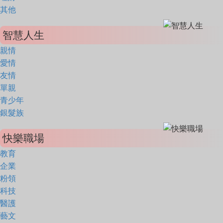
其他
智慧人生
親情
愛情
友情
單親
青少年
銀髮族
快樂職場
教育
企業
粉領
科技
醫護
藝文