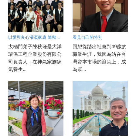
以愛與良心灌溉家庭 陳秋瑾榮膺臺中市模範母親
看見自己的特別
太極門弟子陳秋瑾是大洋
回想從踏出社會到49歲的
環保工程企業股份有限公
職業生涯，我因為站在台
司負責人，在神氣家族練
灣資本市場的浪尖上，成
氣養生...
為眾...