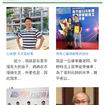
心改變 天天迎好客
用良心贏得顧客的信任
從小，我就是在菜市
我是一位修車廠老闆。年
場長大的孩子。媽媽在市
輕時北上當學徒學修車，
場做生意，外婆也是，因
為了達到出師的水準，幾
此我常...
乎夜以...