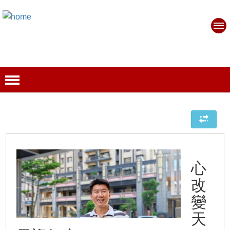
心
改
變
天