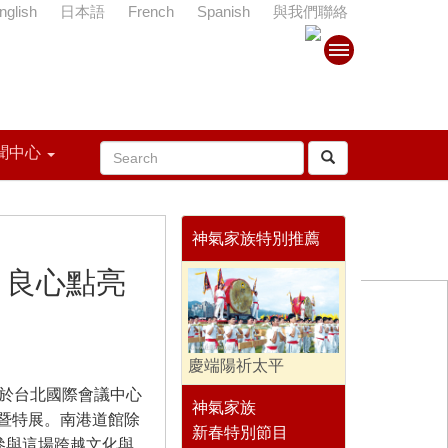
nglish
日本語
French
Spanish
與我們聯絡
聞中心
神氣家族特別推薦
：良心點亮
慶端陽祈太平
會於台北國際會議中心
神氣家族
宴暨特展。南港道館除
新春特別節目
參與這場跨越文化與