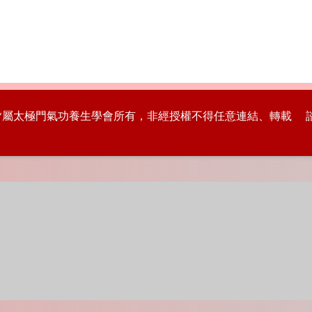
版權皆屬太極門氣功養生學會所有，非經授權不得任意連結、轉載 諮詢專線：8