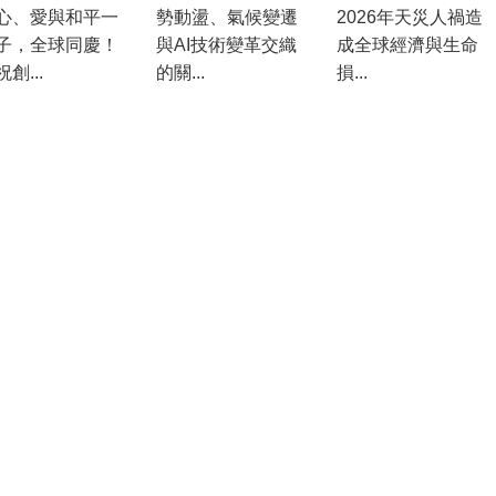
心、愛與和平一
勢動盪、氣候變遷
2026年天災人禍造
子，全球同慶！
與AI技術變革交織
成全球經濟與生命
創...
的關...
損...