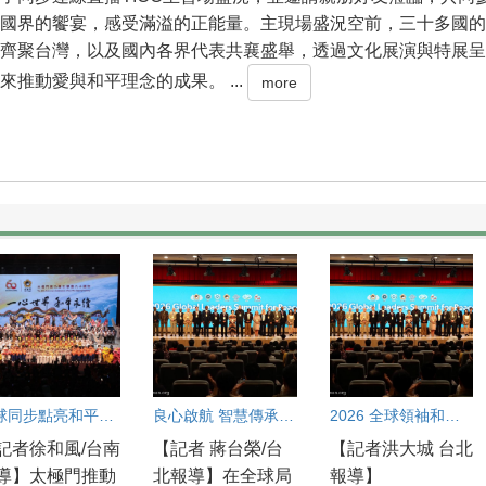
國界的饗宴，感受滿溢的正能量。主現場盛況空前，三十多國的
齊聚台灣，以及國內各界代表共襄盛舉，透過文化展演與特展呈
來推動愛與和平理念的成果。 ...
more
全球同步點亮和平之光 台南各界齊聚響應太極門「一心世界 和平永續」活動
良心啟航 智慧傳承：2026 全球領袖和平高峰會
2026 全球領袖和平高峰會 呼籲從良心加速團結合作共創和平契機
記者徐和風/台南
【記者 蔣台榮/台
【記者洪大城 台北
導】太極門推動
北報導】在全球局
報導】