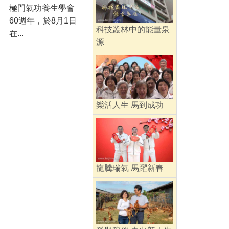
極門氣功養生學會
60週年，於8月1日
科技叢林中的能量泉
在...
源
樂活人生 馬到成功
龍騰瑞氣 馬躍新春