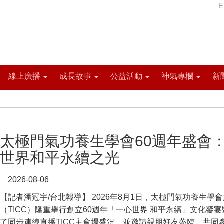
E
線上廣播
成長故事
公益活動
神氣專欄
新
太極門氣功養生學會60週年盛會
世界和平永續之光
2026-08-06
【記者潘冠宇/台北報導】 2026年8月1日，太極門氣功養生學
（TICC）隆重舉行創立60週年「一心世界 和平永續」文化饗
了同步連線直播TICC主會場盛況，並邀請親朋好友蒞臨，共同