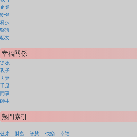
企業
粉領
科技
醫護
藝文
幸福關係
婆媳
親子
夫妻
手足
同事
師生
熱門索引
健康
財富
智慧
快樂
幸福