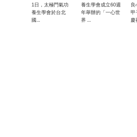
1日，太極門氣功
養生學會成立60週
良
養生學會於台北
年舉辦的「一心世
甲
國...
界 ...
慶祝