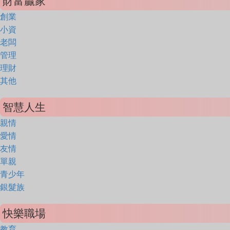
財富贏家
創業
小資
老闆
管理
理財
其他
智慧人生
親情
愛情
友情
單親
青少年
銀髮族
快樂職場
教育