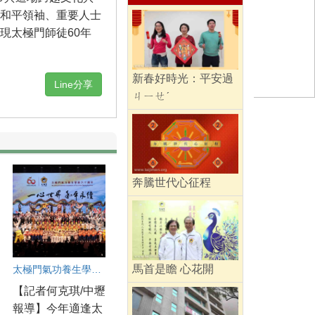
和平領袖、重要人士
現太極門師徒60年
新春好時光：平安過
Line分享
ㄐㄧㄝˊ
奔騰世代心征程
馬首是瞻 心花開
太極門氣功養生學會60週年 中壢道館同步連線慶賀
【記者何克琪/中壢
報導】今年適逢太