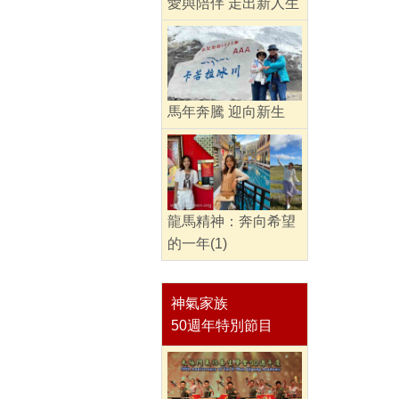
愛與陪伴 走出新人生
馬年奔騰 迎向新生
龍馬精神：奔向希望
的一年(1)
神氣家族
50週年特別節目