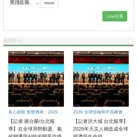
實踐藍圖。 ...
more
Line分享
新聞中心
良心啟航 智慧傳承：2026 全球領袖和平高峰會
2026 全球領袖和平高峰會 呼籲從良心加速團結合作共創和平契機
【記者 蔣台榮/台北報
【記者洪大城 台北報導】
導】在全球局勢動盪、氣
2026年天災人禍造成全球
候變遷與AI技術變革交織
經濟與生命損...