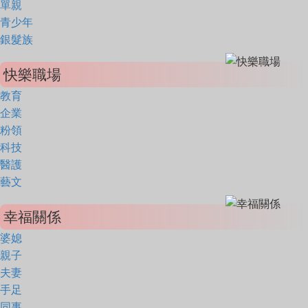
單親
青少年
銀髮族
快樂職場
教育
企業
粉領
科技
醫護
藝文
幸福關係
婆媳
親子
夫妻
手足
同事