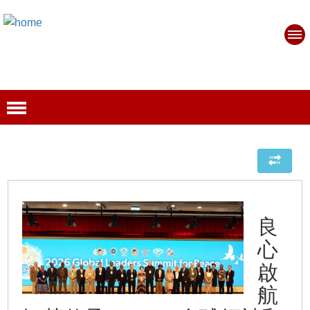
良
心
啟
航