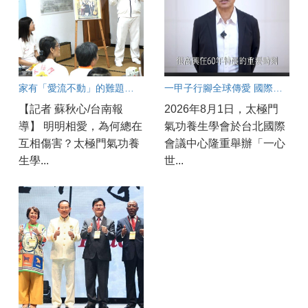
家有「愛流不動」的難題？破解親子溝通冰河期良方大公開！
一甲子行腳全球傳愛 國際領袖齊聚見證「一心世界」 太極門氣功養生學會60週年慶 環北實況連線
【記者 蘇秋心/台南報
2026年8月1日，太極門
導】 明明相愛，為何總在
氣功養生學會於台北國際
互相傷害？太極門氣功養
會議中心隆重舉辦「一心
生學...
世...