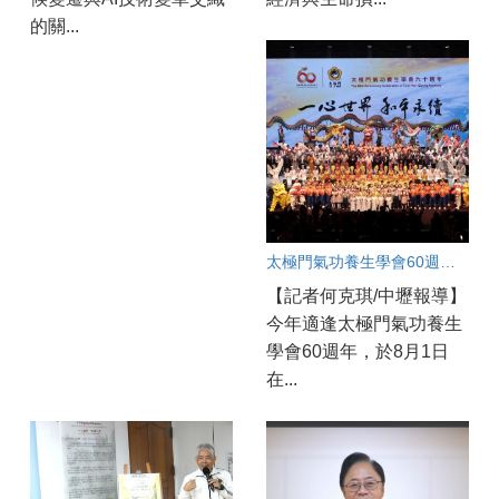
的關...
太極門氣功養生學會60週年 中壢道館同步連線慶賀
【記者何克琪/中壢報導】
今年適逢太極門氣功養生
學會60週年，於8月1日
在...