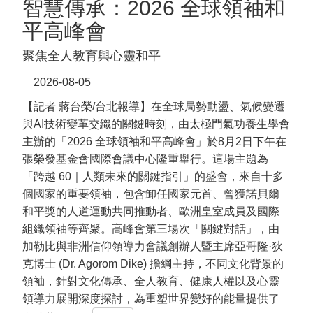
智慧傳承：2026 全球領袖和
平高峰會
聚焦全人教育與心靈和平
2026-08-05
【記者 蔣台榮/台北報導】在全球局勢動盪、氣候變遷
與AI技術變革交織的關鍵時刻，由太極門氣功養生學會
主辦的「2026 全球領袖和平高峰會」於8月2日下午在
張榮發基金會國際會議中心隆重舉行。這場主題為
「跨越 60｜人類未來的關鍵指引」的盛會，來自十多
個國家的重要領袖，包含卸任國家元首、曾獲諾貝爾
和平獎的人道運動共同推動者、歐洲皇室成員及國際
組織領袖等齊聚。高峰會第三場次「關鍵對話」，由
加勒比與非洲信仰領導力會議創辦人暨主席亞哥隆·狄
克博士 (Dr. Agorom Dike) 擔綱主持，不同文化背景的
領袖，針對文化傳承、全人教育、健康人權以及心靈
領導力展開深度探討，為重塑世界變好的能量提供了