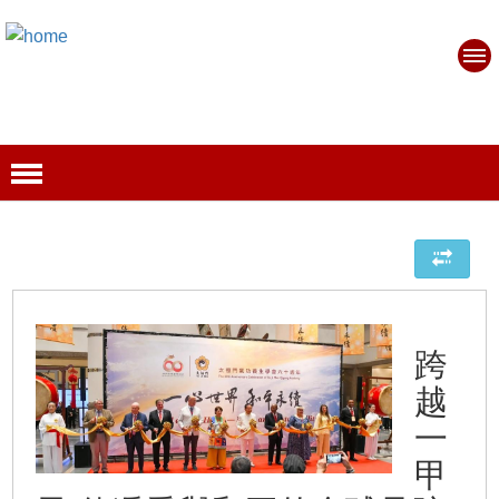
跨
越
一
甲