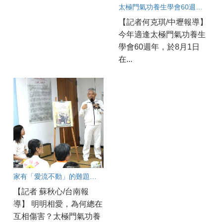
太極門氣功養生學會60週年 中壢道館同步連線慶賀
【記者何克琪/中壢報導】
今年適逢太極門氣功養生
學會60週年，於8月1日
在...
家有「愛流不動」的難題？破解親子溝通冰河期良方大公開！
【記者 蘇秋心/台南報
導】 明明相愛，為何總在
互相傷害？太極門氣功養