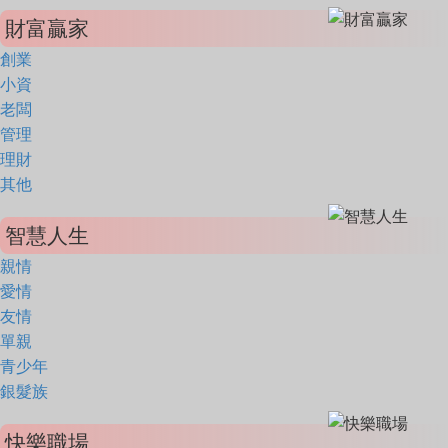
財富贏家
創業
小資
老闆
管理
理財
其他
智慧人生
親情
愛情
友情
單親
青少年
銀髮族
快樂職場