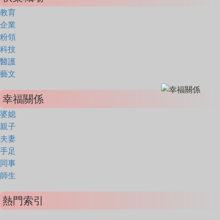
教育
企業
粉領
科技
醫護
藝文
幸福關係
婆媳
親子
夫妻
手足
同事
師生
熱門索引