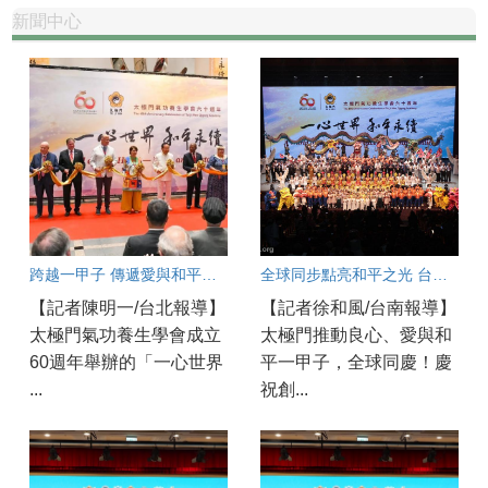
新聞中心
跨越一甲子 傳遞愛與和平的全球足跡
全球同步點亮和平之光 台南各界齊聚響應太極門「一心世界 和平永續」活動
【記者陳明一/台北報導】
【記者徐和風/台南報導】
太極門氣功養生學會成立
太極門推動良心、愛與和
60週年舉辦的「一心世界
平一甲子，全球同慶！慶
...
祝創...