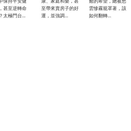
中保持平安健
康、家庭和樂，甚
癒的希望，總被愁
，甚至逆轉命
至帶來賣房子的好
雲慘霧籠罩著，該
？太極門台...
運，並強調...
如何翻轉...