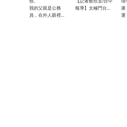
份。
【記者蔡欣宜/台中
境
我的父親是公務
報導】太極門台...
康
員，在外人眼裡...
運