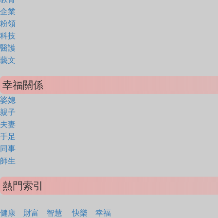
企業
粉領
科技
醫護
藝文
幸福關係
婆媳
親子
夫妻
手足
同事
師生
熱門索引
健康
財富
智慧
快樂
幸福