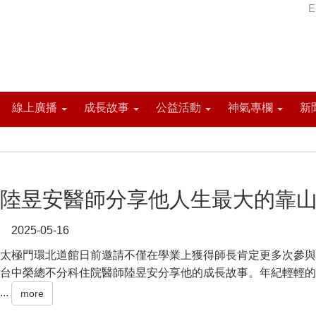
E
線上廣播
成長故事
公益活動
神氣專欄
新
陸昱安醫師分享他人生最大的靠
2025-05-16
太極門環北道館日前邀請不僅在學業上獲得師長肯定更多次參與
台中榮總不分科住院醫師陸昱安分享他的成長故事。年紀輕輕的
...
more