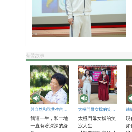
有聲故事
與自然和諧共生的喜悅
太極門母女檔的笑淚人生
我這一生，和土地
太極門母女檔的笑
現
一直有著深深的緣
淚人生
如