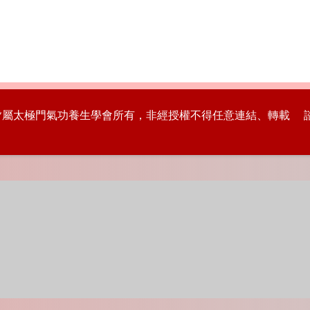
版權皆屬太極門氣功養生學會所有，非經授權不得任意連結、轉載 諮詢專線：8