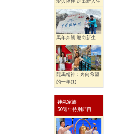
愛與陪伴 走出新人生
馬年奔騰 迎向新生
龍馬精神：奔向希望
的一年(1)
神氣家族
50週年特別節目