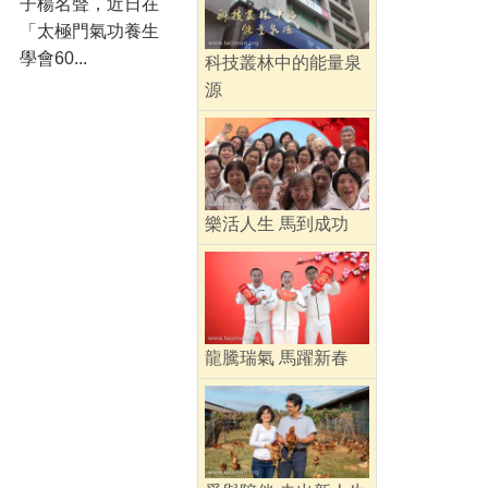
子楊名聲，近日在
「太極門氣功養生
學會60...
科技叢林中的能量泉
源
樂活人生 馬到成功
龍騰瑞氣 馬躍新春