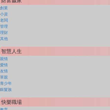
財富贏家
創業
小資
老闆
管理
理財
其他
智慧人生
親情
愛情
友情
單親
青少年
銀髮族
快樂職場
教育