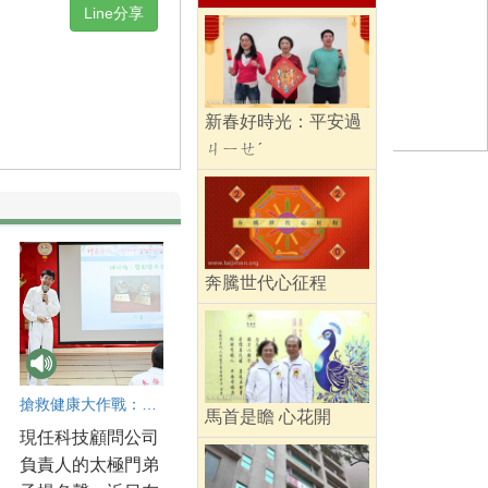
Line分享
新春好時光：平安過
ㄐㄧㄝˊ
奔騰世代心征程
搶救健康大作戰：專利達人楊名聲性命同修翻轉健康
馬首是瞻 心花開
現任科技顧問公司
負責人的太極門弟