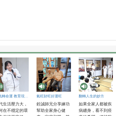
練氣轉命運 教育現場的心定智慧之路
氣旺財旺好運旺
翻轉人生的妙方
代生活壓力大，
銓誠師兄分享練功
如果全家人都被疾
何在不穩定的環
幫助全家身心健
病纏身，看不到痊