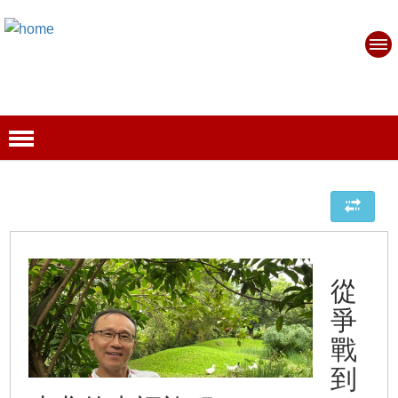
從
爭
戰
到