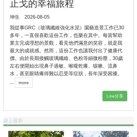
止戈的幸福旅程
坤生 2026-08-05
我從事GRC（玻璃纖維強化水泥）園藝造景工作已30
多年，一直很喜歡這份工作，也樂在其中。每當幫助
業主完成理想的景觀，看見他們滿意的笑容，就是我
最大的成就感。然而，這份工作也讓我付出了健康代
價。由於長期接觸玻璃纖維、色粉等細微粉塵，30歲
左右便開始出現鼻子過敏、喉嚨乾癢、咳嗽、流鼻
水，甚至眼睛癢得難以忍受等症狀，長年深受困擾。
...
more
Line分享
線上最新