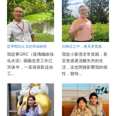
從爭戰到止戈的幸福旅程
在轉念之中，看見更寬廣的人生
我從事GRC（玻璃纖維強
我從小家境非常貧困，甚
化水泥）園藝造景工作已
至曾過著流離失所的生
30多年，一直很喜歡這份
活，這也間接影響我的個
工...
性，變得...