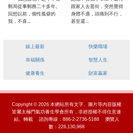
郵局從事郵務二十多年。
跟家人去逛街，突然覺得
回想以前，個性孤僻的
身體不適，頭痛到不行，
我，不喜...
甚至還...
線上最新
快樂職場
幸福關係
智慧人生
健康養生
財富贏家
Copyright © 2026 本網站所有文字、圖片等內容版權
皆屬太極門氣功養生學會所有，非經授權不得任意連
結、轉載 諮詢專線：886-2-2736-5188 瀏覽人
數：226,130,988