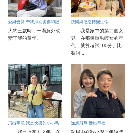
愛與善良 帶我揮別燙傷印記
快樂與感恩轉變生命
大約三歲時，一場意外改
我是家中的第二個女
變了我的童年。
兒，在那個重男輕女的年
代，就算考試100分、比
賽得...
飛出牢籠 我是快樂的小小鳥
逆風飛翔 活出幸福
我已近花甲之年，在
記憶中在我小學三年級時