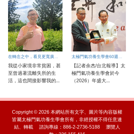
在轉念之中，看見更寬廣的人生
太極門氣功養生學會60週年慶開幕！
我從小家境非常貧困，甚
【記者余杰/台北報導】太
至曾過著流離失所的生
極門氣功養生學會於今
活，這也間接影響我的...
（2026）年盛大...
Copyright © 2026 本網站所有文字、圖片等內容版權
皆屬太極門氣功養生學會所有，非經授權不得任意連
結、轉載 諮詢專線：886-2-2736-5188 瀏覽人