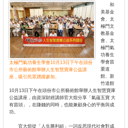
和
美基金
會、太
極門文
教基金
會、太
極門氣
功養生
學會苗
太極門氣功養生學會10月13日下午在頭份
栗道
市公所藝術館舉辦人生智慧寶庫公益講
館、新
座，吸引民眾踴躍參加。
竹道館
10月13日下午在頭份市公所藝術館舉辦人生智慧寶庫
公益講座，由資深財經講師官大煊分享「氣蘊五寶 大
有苗頭」，在賺錢的同時，也能兼顧身心的平衡與成
功。
官大煊從「人生勝利組」一詞反思現代社會對成