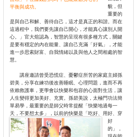
貌，但
平衡與成功。
重要的
是與自己和解、善待自己，這才是真正的和諧。而在
這過程中，我們要先讓自己開心，才能真心讓別人開
心。」官大煊認為，智慧的呈現有很多種方式，關鍵
是要有穩定的內在能量、讓自己充滿「好氣」，才能
進一步思索財富、自我情緒以及與他人之間相處的智
慧。
講座邀請曾受恐慌症、憂鬱症所苦的家庭主婦孫
碧美，分享在練功後改善睡眠、心理問題，進而不再
依賴救護車，更學會以快樂和包容的心面對生活，讓
人生變得更加美好、充實。孫碧美說，太極門功法簡
單易學，最重要的是師父時常提醒「快樂地過每一
天，不要想太多」，
以前的快樂是「吃好、用好、穿
好
的」，
現在能