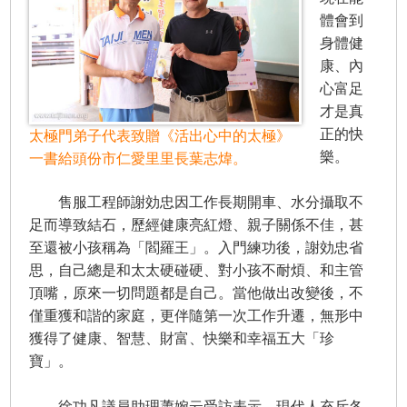
體會到
身體健
康、內
心富足
才是真
正的快
太極門弟子代表致贈《活出心中的太極》
樂。
一書給頭份市仁愛里里長葉志煒。
售服工程師謝効忠因工作長期開車、水分攝取不
足而導致結石，歷經健康亮紅燈、親子關係不佳，甚
至還被小孩稱為「閻羅王」。入門練功後，謝効忠省
思，自己總是和太太硬碰硬、對小孩不耐煩、和主管
頂嘴，原來一切問題都是自己。當他做出改變後，不
僅重獲和諧的家庭，更伴隨第一次工作升遷，無形中
獲得了健康、智慧、財富、快樂和幸福五大「珍
寶」。
徐功凡議員助理蕭婉云受訪表示，現代人充斥各