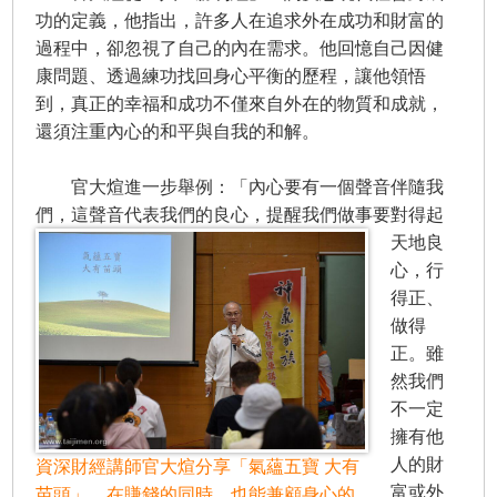
功的定義，他指出，許多人在追求外在成功和財富的
過程中，卻忽視了自己的內在需求。他回憶自己因健
康問題、透過練功找回身心平衡的歷程，讓他領悟
到，真正的幸福和成功不僅來自外在的物質和成就，
還須注重內心的和平與自我的和解。
官大煊進一步舉例：「內心要有一個聲音伴隨我
們，這聲音代表我們的良心，
提醒我們做事要對得起
天地良
心，行
得正、
做得
正。雖
然我們
不一定
擁有他
人的財
資深財經講師官大煊分享「氣蘊五寶 大有
富或外
苗頭」，在賺錢的同時，也能兼顧身心的