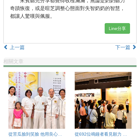
來賓聽完分享都覺得收穫滿滿，無論是奶奶聽力
奇蹟恢復，或是暄芝調整心態面對失智奶奶的智慧，
都讓人驚嘆與佩服。
Line分享
上一篇
下一篇
相關文章
從苦瓜臉到笑臉 他用良心啟動順風人生
從692位鳴鐘者看見願力 青年管浩均投入和平金鐘影片製作體悟「有願就有力」