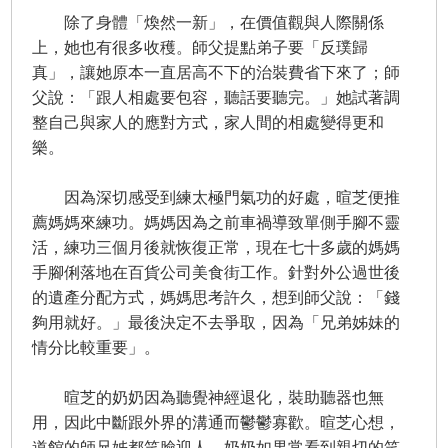
除了身體「煥然一新」，在價值觀與人際關係
上，她也有很多收穫。師父提點弟子要「反璞歸
真」，讓她原本一直居高不下的治裝費省下來了；師
父說：「跟人相處要包容，聽話要聽完。」她試著調
整自己與家人的應對方式，家人間的相處變得更和
樂。
因為深切感受到練太極門氣功的好處，暄芝便推
薦媽媽來練功。媽媽因為之前車禍導致單側手腳不靈
活，練功三個月後就恢復正常，現在七十多歲的媽媽
手腳俐落地在百貨公司美食街工作。針對外公過世後
的遺產分配方式，媽媽思考許久，想到師父說：「錢
夠用就好。」最後決定不去爭取，因為「兄弟姊妹的
情分比較重要」。
暄芝的奶奶因為聽覺神經退化，裝助聽器也無
用，因此中斷跟外界的溝通而鬱鬱寡歡。暄芝心想，
道館的師兄姊都笑臉迎人，奶奶如果常看到親切的笑