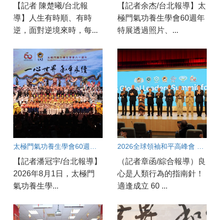
【記者 陳楚曦/台北報
【記者余杰/台北報導】太
導】人生有時順、有時
極門氣功養生學會60週年
逆，面對逆境來時，每...
特展透過照片、...
太極門氣功養生學會60週年盛會：良心點亮世界和平永續之光
2026全球領袖和平高峰會 專家：良心指引正義與人權
【記者潘冠宇/台北報導】
（記者章函/綜合報導）良
2026年8月1日，太極門
心是人類行為的指南針！
氣功養生學...
適逢成立 60 ...