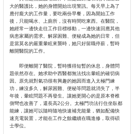
大的醫護比，她的身體開始出現警訊。每天早上為了
應付龐大的工作量，要吃兩份早餐，因為開始工作
後，只能喝水、上廁所，沒有時間吃東西。在醫院，
她經常一邊快走往工作目標移動，一邊快速回應其他
病患家屬的需求。解尿困難、便秘成為她的日常，但
是當莫名的嚴重暈眩來襲時，她只好留職停薪，暫時
離開醫院的工作。
即便離開了醫院，暫時獲得短暫的休息，身體問
題依然存在。她求助中西醫都無法找出暈眩的確切病
因。原先就對氣功很有興趣的她因而進入太極門練
功，練沒多久，解尿困難、便秘等問題就消失了，半
年後，暈眩問題不再發生。讓她更開心的是原本脊椎
側彎也改善了，還長高2公分。太極門功法行住坐臥都
能練，讓她可以隨時隨地快速補充能量，猶如配備快
速充電裝置，才能在工作之餘繼續在職進修，取得碩
士學位。