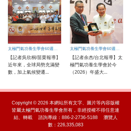
太極門氣功養生學會60週年盛典 苗栗道館同步歡慶 百工百業共展良善力量
太極門氣功養生學會60週年慶開幕！
【記者吳欣桐/苗栗報導】
【記者余杰/台北報導】太
近年來，全球局勢充滿變
極門氣功養生學會於今
數，加上氣候變遷...
（2026）年盛大...
Copyright © 2026 本網站所有文字、圖片等內容版權
皆屬太極門氣功養生學會所有，非經授權不得任意連
結、轉載 諮詢專線：886-2-2736-5188 瀏覽人
數：226,335,083