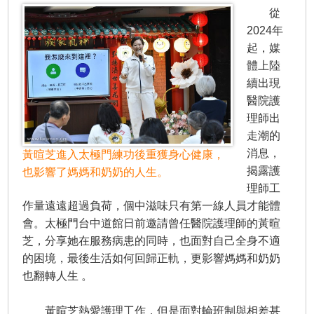
從
2024年
起，媒
體上陸
續出現
醫院護
理師出
走潮的
消息，
黃暄芝進入太極門練功後重獲身心健康，
揭露護
也影響了媽媽和奶奶的人生。
理師工
作量遠遠超過負荷，個中滋味只有第一線人員才能體
會。太極門台中道館日前邀請曾任醫院護理師的黃暄
芝，分享她在服務病患的同時，也面對自己全身不適
的困境，最後生活如何回歸正軌，更影響媽媽和奶奶
也翻轉人生 。
黃暄芝熱愛護理工作，但是面對輪班制與相差甚