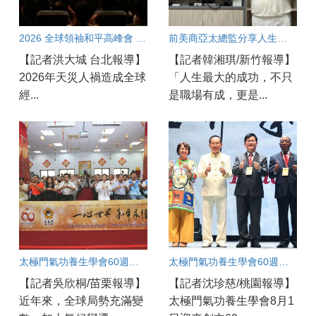
2026 全球領袖和平高峰會 呼籲從良心加速團結合作共創和平契機
前美商亞太總監分享人生智慧 以愛與良心走出圓滿職涯
【記者洪大城 台北報導】
【記者韓湘琪/新竹報導】
2026年天災人禍造成全球
「人生最大的成功，不只
經...
是職場有成，更是...
太極門氣功養生學會60週年盛典 苗栗道館同步歡慶 百工百業共展良善力量
太極門氣功養生學會60週年國際盛會：桃園道館同步連線凝聚和平力量
【記者吳欣桐/苗栗報導】
【記者沈珍慈/桃園報導】
近年來，全球局勢充滿變
太極門氣功養生學會8月1