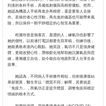
到達的各科手術，具備低創傷與高精密優點。然而，
她認為機器人手術再進步再精密，還是要靠人去操
作。若操控者心性浮動，再先進的儀器也可能帶來風
險，所以保持一顆平靜穩定的心智至為重要。
程麗玲曾是個寡言、羞澀的人，練氣功也影響了
她的個性。以前連打電話都要先寫草稿，但練功後，
她能勇敢表達內心觀點。她笑說，氣功不只是強身健
體，更能改變心性，潛移默化地幫助她沉澱氣息與思
緒，逐漸建立自信，如今能自在地面對眾人分享生命
故事。
她認為，不同病人手術條件相似，但術後康復結
果卻迥異，醫生常以「體質不同」解釋，其實就是
「免疫力」，而氣功正是提升體質、調整免疫與穩定
情緒的根本方式。
程麗玲強調，當病毒肆虐全球（如COVID-19）、