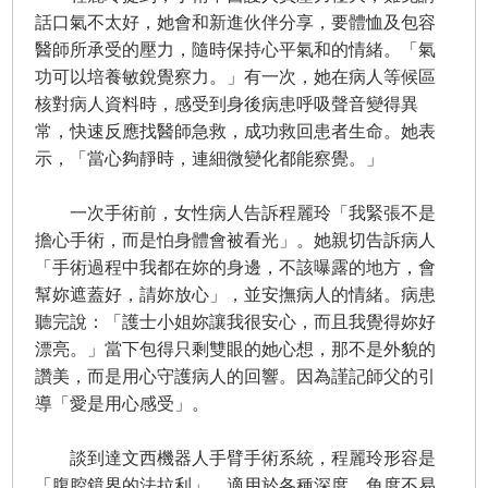
話口氣不太好，她會和新進伙伴分享，要體恤及包容
醫師所承受的壓力，隨時保持心平氣和的情緒。「氣
功可以培養敏銳覺察力。」有一次，她在病人等候區
核對病人資料時，感受到身後病患呼吸聲音變得異
常，快速反應找醫師急救，成功救回患者生命。她表
示，「當心夠靜時，連細微變化都能察覺。」
一次手術前，女性病人告訴程麗玲「我緊張不是
擔心手術，而是怕身體會被看光」。她親切告訴病人
「手術過程中我都在妳的身邊，不該曝露的地方，會
幫妳遮蓋好，請妳放心」，並安撫病人的情緒。病患
聽完說：「護士小姐妳讓我很安心，而且我覺得妳好
漂亮。」當下包得只剩雙眼的她心想，那不是外貌的
讚美，而是用心守護病人的回響。因為謹記師父的引
導「愛是用心感受」。
談到達文西機器人手臂手術系統，程麗玲形容是
「腹腔鏡界的法拉利」，適用於各種深度、角度不易