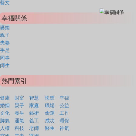
藝文
幸福關係
婆媳
親子
夫妻
手足
同事
師生
熱門索引
健康
財富
智慧
快樂
幸福
婚姻
親子
家庭
職場
公益
文化
養生
藝術
命運
工作
脾氣
運氣
義工
成功
環保
人權
科技
老師
醫生
神氣
空姐
夫妻
婆媳