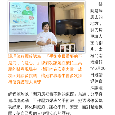
醫
院是病
患去的
地方，
開刀房
更讓人
望而卻
步。太
極門南
護理師程麗玲認為，「手術室最重要的不
港道館
是刀，而是心。」練氣功讓她在繁忙且高
於6月20
壓的醫療現場中，找到內在安定力量，成
日邀請
功面對諸多挑戰，讓她在職場中曾多次獲
退休資
得優良護理人員獎
深護理
師程麗玲以「開刀房裡看不到的東西」為題，分享身
處環境詭譎、工作壓力爆表的手術房，她透過修習氣
功紓壓、轉化與療癒，讓心平靜、安定，面對緊迫氛
圍，使自己與病人獲得安心的歷程。