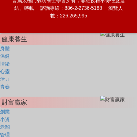
皆屬太極門氣功養生學會所有，非經授權不得任意連
結、轉載 諮詢專線：886-2-2736-5188 瀏覽人
數：226,265,995
健康養生
身體
保健
情緒
心靈
活力
青春
財富贏家
創業
小資
老闆
管理