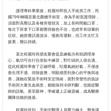
護理專科畢業後，程麗玲即投入手術房工作，民
國79年轉職至臺北榮總手術室，身為手術室護理師，
須面對高壓以及各種突發狀況，加上長時間戴口罩，
每次下班拿下口罩都覺得臉色不佳，也經常有頭暈的
症狀。她曾嘗試過游泳、慢跑等運動，但工作太忙又
疲累，難以持續。
某次程麗玲與朋友聚會提及練氣功有助調理身
心，氣功可在行住坐臥中練習，對忙碌的人很合適。
從此程麗玲學會了正確呼吸，吐廢氣納好氣，不僅改
善生理不適、排除疲憊，明顯感受到身心的平衡與改
善，讓她在緊急手術時安定情緒，面對突發性的急診
手術與大量失血病患，都能保持冷靜判斷，也能從醫
師的語氣、甚至眼神，準確遞上正確器械，成為醫療
團隊信賴的後盾。
程麗玲提到，手術中醫護人員壓力極大，難免講