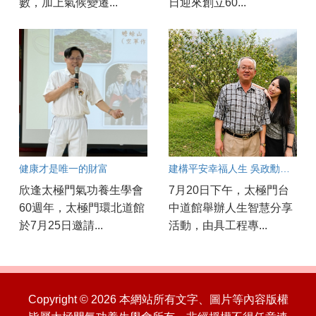
數，加上氣候變遷...
日迎來創立60...
健康才是唯一的財富
建構平安幸福人生 吳政勳分享以良心與正能量守護工安
欣逢太極門氣功養生學會
7月20日下午，太極門台
60週年，太極門環北道館
中道館舉辦人生智慧分享
於7月25日邀請...
活動，由具工程專...
Copyright © 2026 本網站所有文字、圖片等內容版權