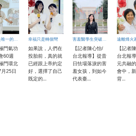
健康才是唯一的財富
幸福只是轉個彎
害羞醫學生突破自我 勇闖WHA國際舞台 入選百億圓夢計畫
極門氣功
如果說，人們在
【記者陳心怡/
【記者陳
會60週
投胎前，真的就
台北報導】從昔
台北報
極門環北
已經跟上帝約定
日怯場落淚的害
元共融
7月25日
好，選擇了自己
羞女孩，到如今
會中，
既定的...
代表臺...
背...