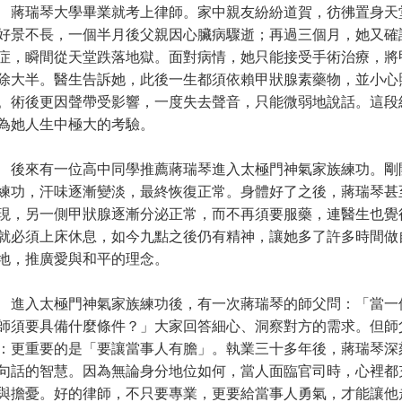
瑞琴大學畢業就考上律師。家中親友紛紛道賀，彷彿置身天
好景不長，一個半月後父親因心臟病驟逝；再過三個月，她又確
症，瞬間從天堂跌落地獄。面對病情，她只能接受手術治療，將
除大半。醫生告訴她，此後一生都須依賴甲狀腺素藥物，並小心
。術後更因聲帶受影響，一度失去聲音，只能微弱地說話。這段
為她人生中極大的考驗。
來有一位高中同學推薦蔣瑞琴進入太極門神氣家族練功。剛
練功，汗味逐漸變淡，最終恢復正常。身體好了之後，蔣瑞琴甚
現，另一側甲狀腺逐漸分泌正常，而不再須要服藥，連醫生也覺
就必須上床休息，如今九點之後仍有精神，讓她多了許多時間做
地，推廣愛與和平的理念。
入太極門神氣家族練功後，有一次蔣瑞琴的師父問：「當一
師須要具備什麼條件？」大家回答細心、洞察對方的需求。但師
：更重要的是「要讓當事人有膽」。執業三十多年後，蔣瑞琴深
句話的智慧。因為無論身分地位如何，當人面臨官司時，心裡都
與擔憂。好的律師，不只要專業，更要給當事人勇氣，才能讓他