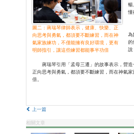
暢
懂
於
圖二：蔣瑞琴律師表示，健康、快樂、正
為
向思考與勇氣，都須要不斷練習，而在神
的
氣家族練功，不僅能擁有良好環境，更有
說
明師指引，讓這些練習都能事半功倍
蔣瑞琴引用「孟母三遷」的故事表示，營造一
正向思考與勇氣，都須要不斷練習，而在神氣家
倍。
上一篇
相關文章