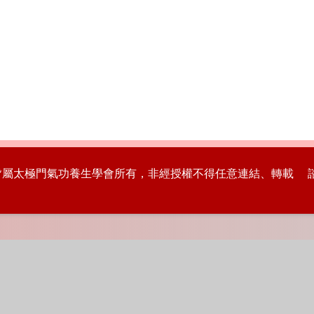
版權皆屬太極門氣功養生學會所有，非經授權不得任意連結、轉載 諮詢專線：8