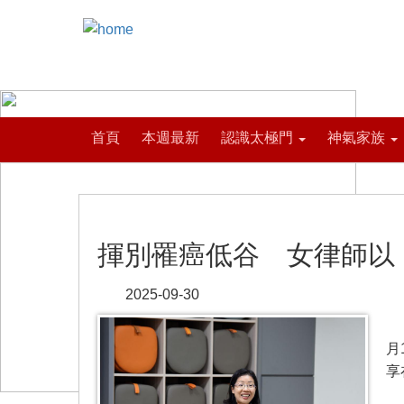
首頁
本週最新
認識太極門
神氣家族
揮別罹癌低谷 女律師以
2025-09-30
【
月
享