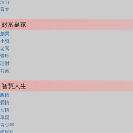
活力
青春
財富贏家
創業
小資
老闆
管理
理財
其他
智慧人生
親情
愛情
友情
單親
青少年
銀髮族