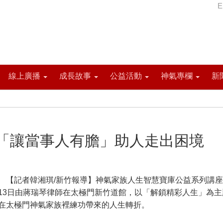
E
線上廣播
成長故事
公益活動
神氣專欄
新
「讓當事人有膽」助人走出困境
記者韓湘琪/新竹報導】神氣家族人生智慧寶庫公益系列講座
13日由蔣瑞琴律師在太極門新竹道館，以「解鎖精彩人生」為主
在太極門神氣家族裡練功帶來的人生轉折。