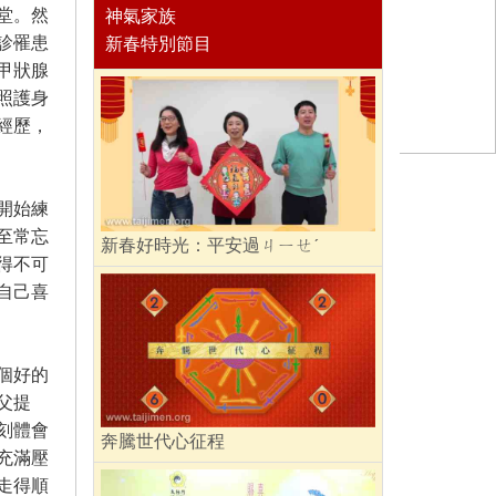
堂。然
神氣家族
診罹患
新春特別節目
甲狀腺
照護身
經歷，
開始練
至常忘
新春好時光：平安過ㄐㄧㄝˊ
得不可
自己喜
個好的
父提
刻體會
奔騰世代心征程
充滿壓
走得順