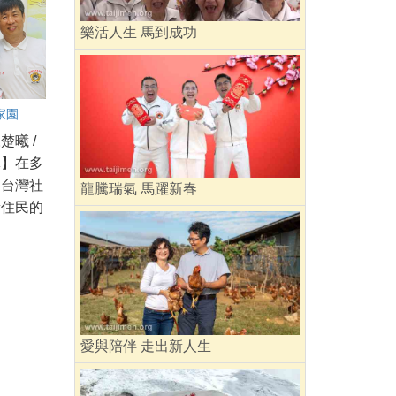
樂活人生 馬到成功
遠離烽火家園 越南華裔在太極門 改變命運 遇見幸福
楚曦 /
導】在多
的台灣社
龍騰瑞氣 馬躍新春
新住民的
愛與陪伴 走出新人生