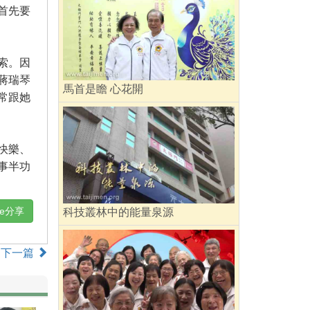
首先要
索。因
蔣瑞琴
馬首是瞻 心花開
常跟她
快樂、
事半功
ne分享
科技叢林中的能量泉源
下一篇