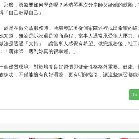
。那麼，勇氣要如何學會呢？蔣瑞琴再次分享師父給她的鼓勵，
得「自己鼓勵自己」。
是在做公益服務時，蔣瑞琴試著從個案陳述裡找出希望的線
她知道，無論是訴訟還是協商過程，當事人通常承受很大壓力。
做法是透過「支持」，讓當事人感覺有希望。做完服務後，社工
：「蔣律師，遇到妳真的很幸運。」
個優質環境，對於培養良好習慣與健全性格格外重要。健康、
族練功，不僅能擁有良好環境，更有明師指引，讓這些練習都能
Li