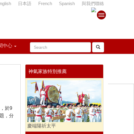
nglish
日本語
French
Spanish
與我們聯絡
聞中心
神氣家族特別推薦
，於9
題，分
慶端陽祈太平