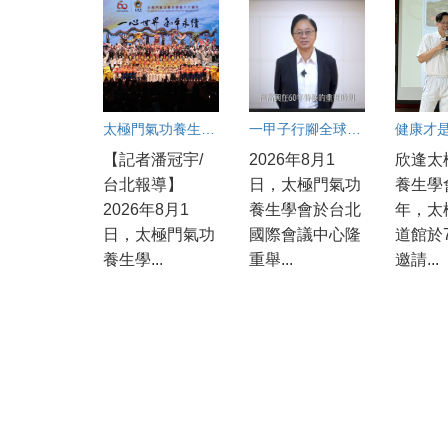
太極門氣功養生學會60週年盛會：良心點亮世界和平永續之光
一甲子行腳全球傳愛 國際領袖齊聚見證「一心世界」 太極門氣功養生學會60週年慶 環北實況連線
【記者潘冠宇/
2026年8月1
欣逢太
台北報導】
日，太極門氣功
養生學
2026年8月1
養生學會於台北
年，太
日，太極門氣功
國際會議中心隆
道館於
養生學...
重舉...
邀請...