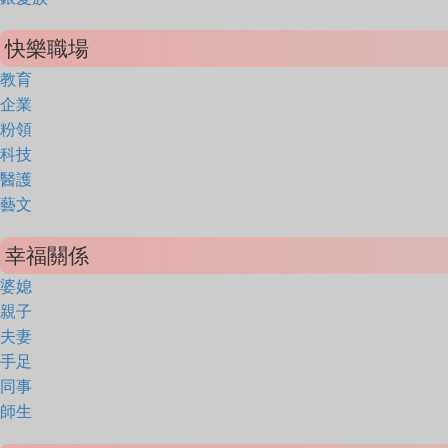
快樂職場
教育
企業
粉領
科技
醫護
藝文
幸福關係
婆媳
親子
夫妻
手足
同事
師生