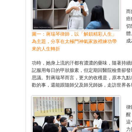
蔣
而
癌
切
體
圖一：蔣瑞琴律師，以「解鎖精彩人生」
成
為主題，分享在太極門神氣家族裡練功帶
來的人生轉折
後
功時，她身上流的汗都有濃濃的藥味，隨著持續
記服用每日的甲狀腺素，但定期回醫院檢查卻發
思議。對蔣瑞琴而言，更大的收穫是，原本九點
歡的事，還能跟隨師父及師兄師姊，走訪世界各
進
律
醒
這
力