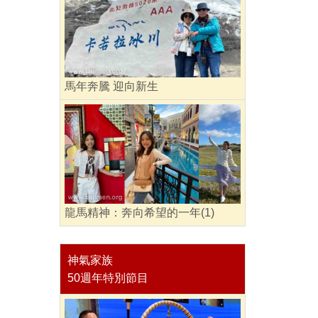
馬年奔騰 迎向新生
龍馬精神：奔向希望的一年(1)
神氣家族
50週年特別節目