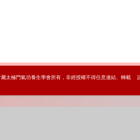
版權皆屬太極門氣功養生學會所有，非經授權不得任意連結、轉載 諮詢專線：8