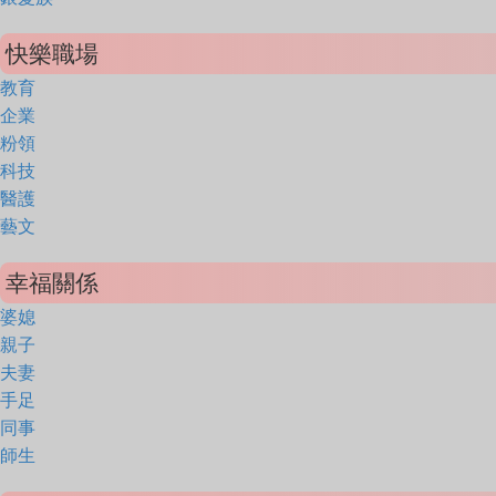
快樂職場
教育
企業
粉領
科技
醫護
藝文
幸福關係
婆媳
親子
夫妻
手足
同事
師生