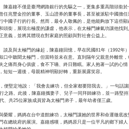
嘉鐘不僅是臺灣網路銀行的先驅之一，更集多重高階頭銜於
曾任兆豐金控的董事、玉山證券的董事長，甚至被派駐中國擔任
行中國子行的行長。然而，最令人敬佩的，是他能夠放下這些顯
和頭銜，展現出極度的謙虛，他表示，在太極門練氣功讓他找到
正意義，並將其體現在對家庭的照顧與對社會公益上。
及與太極門的緣起，陳嘉鐘回憶，早在民國81年（1992年
叔口中聽聞太極門，但當時並未在意。直到隔年父親意外離世，
夫之痛而身心俱疲，食不下嚥、終日難眠。家人抱著一試的心情
，短短一週後，母親精神明顯好轉，重新展露笑容。
，便堅定地說：「我會去練功，但全家都要陪我去。」一句話讓
修行之路。此後，陳嘉鐘攜妻子、兒子一同拜師練功，並一路堅持
代、共25位家族成員皆為太極門弟子，最年幼者僅三歲。
榮耀，媽媽在台中道館練功，太極門讓她的世界和命運徹底改
門在總統府的展演。嘉鐘感嘆，媽媽原只是一位平凡的鄉下婦人