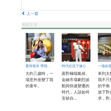
上一篇
相關文章
愛與善良 帶我揮別燙傷印記
時代狂流下修心安自在 官大愋：真正要投資的是人心
大約三歲時，一
面對極端氣候、
來到太
場意外改變了我
金融市場劇烈波
我不只
的童年。
動與快速變遷的
的平衡
時代，人該如何
放下對
安頓自...
求，對..