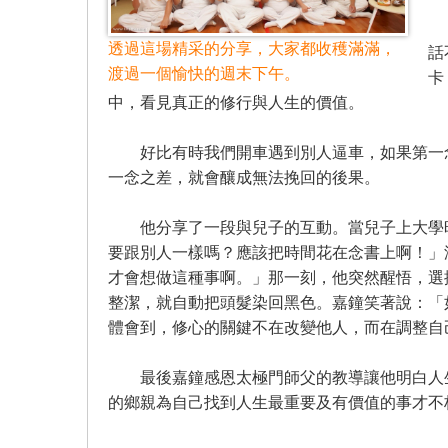
「
透過這場精采的分享，大家都收穫滿滿，
話
渡過一個愉快的週末下午。
卡
中，看見真正的修行與人生的價值。
好比有時我們開車遇到別人逼車，如果第一念
一念之差，就會釀成無法挽回的後果。
他分享了一段與兒子的互動。當兒子上大學時
要跟別人一樣嗎？應該把時間花在念書上啊！」
才會想做這種事啊。」那一刻，他突然醒悟，選
整潔，就自動把頭髮染回黑色。嘉鐘笑著說：「
體會到，修心的關鍵不在改變他人，而在調整自
最後嘉鐘感恩太極門師父的教導讓他明白人生
的鄉親為自己找到人生最重要及有價值的事才不