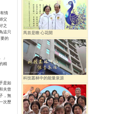
有情
師父
好之
為這只
馬首是瞻 心花開
重要的
。」
的精
科技叢林中的能量泉源
乎是如
和夫曾
子，無
一次歷