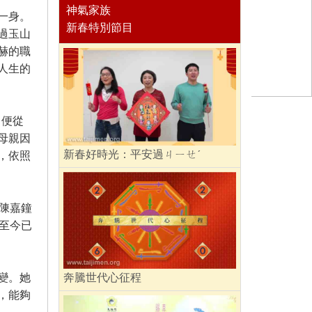
神氣家族
一身。
新春特別節目
過玉山
赫的職
人生的
）便從
母親因
新春好時光：平安過ㄐㄧㄝˊ
，依照
陳嘉鐘
至今已
變。她
奔騰世代心征程
，能夠