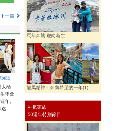
下一篇
馬年奔騰 迎向新生
真知道
是太極
龍馬精神：奔向希望的一年(1)
養生學會
十週年。
神氣家族
年迄
50週年特別節目