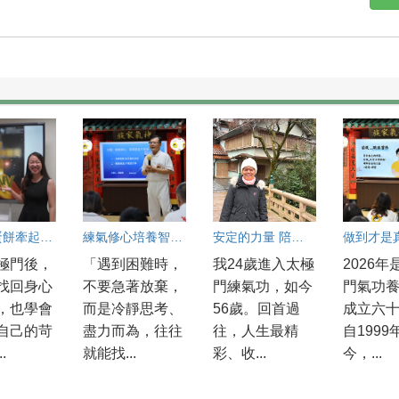
一場由蛋餅牽起的溫柔蛻變
練氣修心培養智慧 陳慶華不輕言放棄 一念堅持迎來圓滿
安定的力量 陪我走過人生考驗
做到才是
極門後，
「遇到困難時，
我24歲進入太極
2026年
找回身心
不要急著放棄，
門練氣功，如今
門氣功
，也學會
而是冷靜思考、
56歲。回首過
成立六
自己的苛
盡力而為，往往
往，人生最精
自1999
.
就能找...
彩、收...
今，...