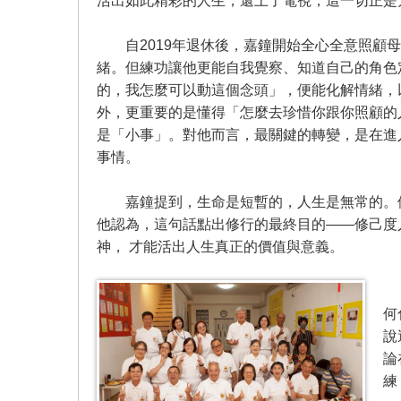
活出如此精彩的人生，還上了電視，這一切正是
自2019年退休後，嘉鐘開始全心全意照顧母
緒。但練功讓他更能自我覺察、知道自己的角色
的，我怎麼可以動這個念頭」，便能化解情緒，
外，更重要的是懂得「怎麼去珍惜你跟你照顧的
是「小事」。對他而言，最關鍵的轉變，是在進
事情。
嘉鐘提到，生命是短暫的，人生是無常的。他
他認為，這句話點出修行的最終目的——修己度
神， 才能活出人生真正的價值與意義。
何
說
論
練