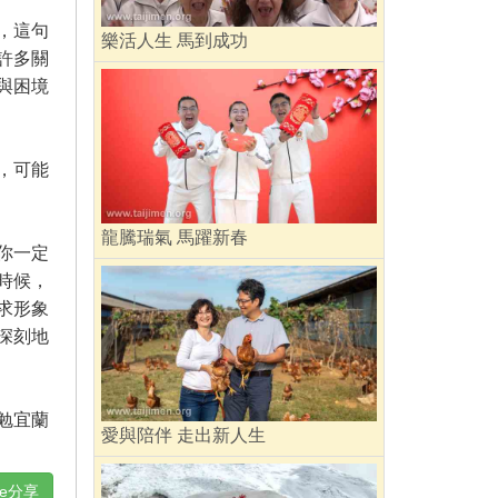
，這句
樂活人生 馬到成功
許多關
與困境
，可能
龍騰瑞氣 馬躍新春
你一定
時候，
求形象
深刻地
勉宜蘭
愛與陪伴 走出新人生
ne分享