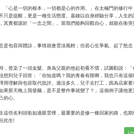
心是一切的根本，一切都是心的作用。」在太極門的修行中
不只是提醒，更是一種生活態度。嘉鐘以自身經驗分享，人生的
，其實都源於「一念之間」。當我們能夠回觀自心，就能在衝突
是包容與體諒，事情就會雲淡風輕；但若心生爭氣、起了怒念
，曾染了一頭金髮。身為父親的他起初看不慣，試圖勸說：「
沒想到兒子回答：「你知道嗎？我的青春有限啊，我也只有這個
擇用理解與包容取代批評。過沒多久，兒子去打工，因為店家要
如果那天晚上我發飆，是不是整件事就變了？」這個例子讓他更
己的心。
這些名利頭銜如過眼雲煙，最重要的是修一條回家的路，也期
枉此生!
Li