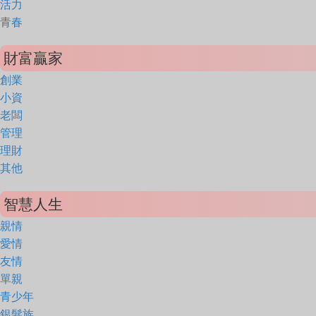
活力
青春
財富贏家
創業
小資
老闆
管理
理財
其他
智慧人生
親情
愛情
友情
單親
青少年
銀髮族