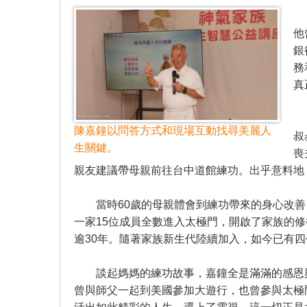
陳
他
銀
務
真
談
陳嘉鐘以問答方式和現場互動找尋美麗人
叔
生關鍵。
喪
親友建議帶母親前往台中道館練功。出乎意料地
當時60歲的母親體會到練功帶來的身心改善
一家15位成員全數進入太極門，開啟了家族的
逾30年。隨著家族新生代陸續加入，如今已有四
談起媽媽的練功故事，嘉鐘全是滿滿的感恩與
曾與師父一起到美國參加大遊行，也曾參與太極