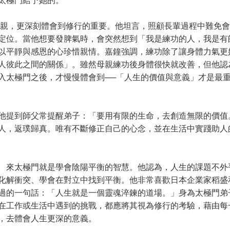
太極門給予她的。
親，更深刻體會到修行的重要。他坦言，照顧長輩過程中難免會
定位。當他想要發脾氣時，會突然想到「我是練功的人，我是有
以平靜與感恩的心珍惜親情。嘉鐘強調，練功除了讓身體力氣更
人彼此之間的關係」。雖然母親練功後身體很快就改善，但他認
入太極門之後，才慢慢體會到──「人生的價值與意義」才是最
提到師父常提醒弟子：「要用有限的生命，去創造無限的價值
人，返璞歸真。唯有不斷修正自己的心念，並在生活中實踐助人
來太極門就是學會陰陽平衡的智慧。他認為，人生的課題不外
化解衝突、學會在對立中找到平衡。他非常喜歡日本企業家稻盛
過的一句話：「人生就是一個靈魂淬鍊的道場。」身為太極門弟
在工作或生活中遇到的挑戰，都應將其視為修行的考驗，藉由每
，去體會人生更深的意義。