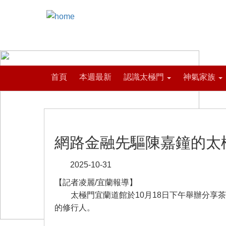
首頁
本週最新
認識太極門
神氣家族
網路金融先驅陳嘉鐘的太
2025-10-31
【記者凌麗/宜蘭報導】
太極門宜蘭道館於10月18日下午舉辦分享茶
的修行人。