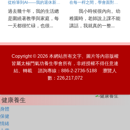
從粉筆到AI——我的退休新學習
在每一桿之間，學會面對人生
過去幾十年，我的生活總
我小時候很內向。幼
是圍繞著教學與家庭，每
稚園時，老師說上課不能
一天都很忙碌，也很...
講話，我就真的一整...
Copyright © 2026 本網站所有文字、圖片等內容版權
皆屬太極門氣功養生學會所有，非經授權不得任意連
結、轉載 諮詢專線：886-2-2736-5188 瀏覽人
數：226,217,072
健康養生
身體
保健
情緒