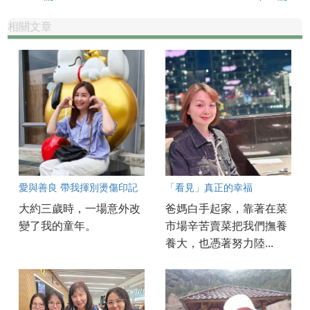
相關文章
愛與善良 帶我揮別燙傷印記
「看見」真正的幸福
大約三歲時，一場意外改
爸媽白手起家，靠著在菜
變了我的童年。
市場辛苦賣菜把我們撫養
養大，也憑著努力陸...