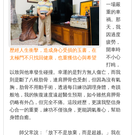
一場嚴
重的車
禍。那
天，我
因過度
疲勞，
開車時
歷經人生衝擊，造成身心受損的玉書，在
不小心
太極門不只找回健康，也重獲信心與希望
打盹，
以致與他車發生碰撞。幸運的是對方無人傷亡，而我
則是斷了八根肋骨，連肩胛骨也受創，但因為沒有氣
胸，肋骨不用動手術，透過每日練功調理身體，奇蹟
般地，我的恢復速度遠超醫生預期，如今雖然肩胛骨
仍略有外凸，但完全不痛。這段經歷，更讓我堅信身
心合一的重要，練功不僅強身，更能調氣養心，幫助
身體自癒。
師父常說：「放下不是放棄，而是超越。」我在