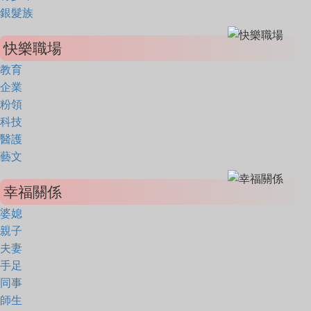
銀髮族
快樂職場
教育
企業
粉領
科技
醫護
藝文
幸福關係
婆媳
親子
夫妻
手足
同事
師生