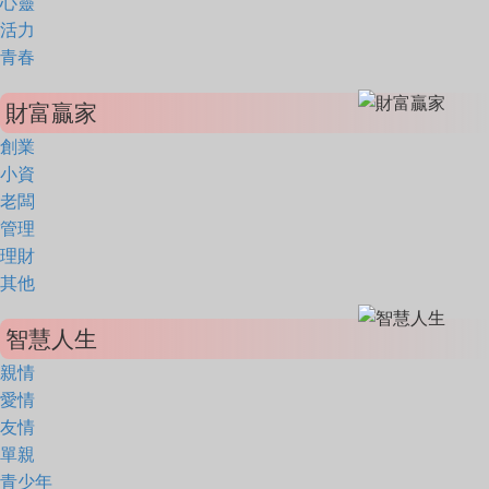
心靈
活力
青春
財富贏家
創業
小資
老闆
管理
理財
其他
智慧人生
親情
愛情
友情
單親
青少年