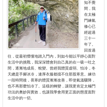
知不覺
間，我
在太極
門練氣
修心已
經超過
三十一
年了。
回首過
往，從最初懵懂地踏入門內，到如今能以平靜心面對
生活中的挑戰，我深深體會到自己真的在一吸一吐之
間，逐漸地成長、蛻變。曾經我體質虛弱、怕冷，冬
天總是手腳冰冷，連厚衣服都擋不住那股寒意。練功
一段時間後，畏寒的體質漸漸改善，即使氣溫驟降，
也不再那麼怕冷了。這樣的轉變，讓我更肯定太極門
功法的奧妙與實效，也讓我學會用更正面的態度面對
生活中的一切。