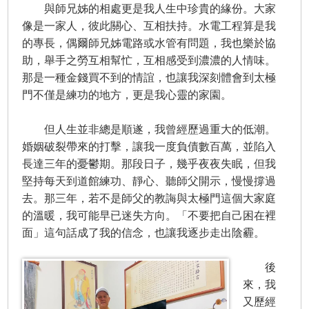
與師兄姊的相處更是我人生中珍貴的緣份。大家
像是一家人，彼此關心、互相扶持。水電工程算是我
的專長，偶爾師兄姊電路或水管有問題，我也樂於協
助，舉手之勞互相幫忙，互相感受到濃濃的人情味。
那是一種金錢買不到的情誼，也讓我深刻體會到太極
門不僅是練功的地方，更是我心靈的家園。
但人生並非總是順遂，我曾經歷過重大的低潮。
婚姻破裂帶來的打擊，讓我一度負債數百萬，並陷入
長達三年的憂鬱期。那段日子，幾乎夜夜失眠，但我
堅持每天到道館練功、靜心、聽師父開示，慢慢撐過
去。那三年，若不是師父的教誨與太極門這個大家庭
的溫暖，我可能早已迷失方向。「不要把自己困在裡
面」這句話成了我的信念，也讓我逐步走出陰霾。
後
來，我
又歷經