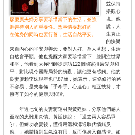
並保持
樂觀心
境。他
廖慶廣夫婦分享要珍惜當下的生活，並強
說，人
調善待別人的重要性。想事情要想好的，
生真正
在健身的同時也要行善，生活自然平安。
的快樂
來自內心的平安與善念，要對人好、為人著想，生活
自然會平順。他也提醒大家要珍惜當下，並關注世界
和平，他看到太極門師徒走訪122個國家推廣愛與和
平，對比現今國際局勢的紛亂，讓他更有感觸。他的
良妻廖賴李妹現年也已87歲，她表示，這條修行的路
不容易，是夫妻倆「手牽手、心連心」相互扶持，才
擁有了如今的健康與和諧。
​ 年過七旬的夫妻蔣運材與黃廷妹，分享他們感人
至深的患難見真情。黃廷妹說：「過去兩人容易爭
吵，但練功改變後，懂得用溫和溝通取代情緒反
應。」她體悟到生氣沒有用，反而傷身又傷感情。如