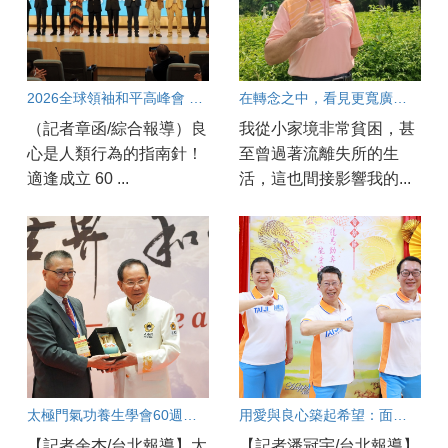
2026全球領袖和平高峰會 專家：良心指引正義與人權
在轉念之中，看見更寬廣的人生
（記者章函/綜合報導）良
我從小家境非常貧困，甚
心是人類行為的指南針！
至曾過著流離失所的生
適逢成立 60 ...
活，這也間接影響我的...
太極門氣功養生學會60週年慶開幕！
用愛與良心築起希望：面對教育現場的焦慮與AI浪潮，他們如何陪伴孩子成長？
【記者余杰/台北報導】太
【記者潘冠宇/台北報導】