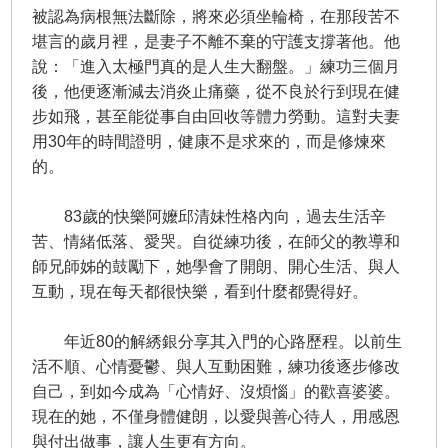
被認為病根無法斷除，將來必須坐輪椅，在那段苦不
堪言的歲月裡，是妻子不離不棄的守護支撐著他。​他
說：「進入太極門真的是人生大翻盤。」練功三個月
後，他便逐漸減去消炎止痛藥，從不良於行到現在健
步如飛，甚至能從事自由回收等體力勞動。這對夫妻
用30年的時間證明，健康不是求來的，而是修煉來
的。
​​ 83歲的快樂阿嬤邱清妹性格內向，過去生活辛
苦、情緒低落、愛哭。自從練功後，在師父的教導和
師兄師姊的鼓勵下，她學會了開朗、開心生活、與人
互動，現在每天都很快樂，看到什麼都覺得好。
年近80的解綉銀分享其入門的心路歷程。以前生
活不順、心情憂鬱、與人互動困難，練功後逐步修改
自己，到如今成為「心情好、沒煩惱」的歡喜婆婆。
現在的她，不僅身體健朗，以愛與善心待人，用感恩
與付出做事，讓人生更有方向。