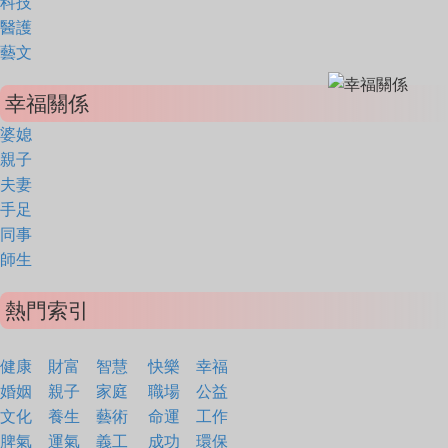
科技
醫護
藝文
幸福關係
婆媳
親子
夫妻
手足
同事
師生
熱門索引
健康
財富
智慧
快樂
幸福
婚姻
親子
家庭
職場
公益
文化
養生
藝術
命運
工作
脾氣
運氣
義工
成功
環保