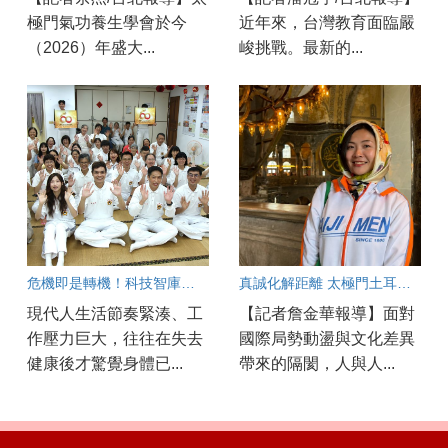
極門氣功養生學會於今
近年來，台灣教育面臨嚴
（2026）年盛大...
峻挑戰。最新的...
危機即是轉機！科技智庫與電信專家都在太極門找回健康與心靈平衡
真誠化解距離 太極門土耳其文化交流傳遞良心與和平
現代人生活節奏緊湊、工
【記者詹金華報導】面對
作壓力巨大，往往在失去
國際局勢動盪與文化差異
健康後才驚覺身體已...
帶來的隔閡，人與人...