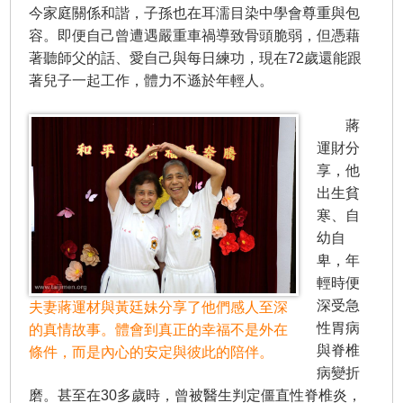
今家庭關係和諧，子孫也在耳濡目染中學會尊重與包
容。即便自己曾遭遇嚴重車禍導致骨頭脆弱，但憑藉
著聽師父的話、愛自己與每日練功，現在72歲還能跟
著兒子一起工作，體力不遜於年輕人。
蔣
運財分
享，他
出生貧
寒、自
幼自
卑，年
輕時便
深受急
夫妻蔣運材與黃廷妹分享了他們感人至深
性胃病
的真情故事。體會到真正的幸福不是外在
與脊椎
條件，而是內心的安定與彼此的陪伴。
病變折
磨。甚至在30多歲時，曾被醫生判定僵直性脊椎炎，