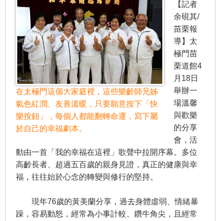
【記者
余硯其/
苗栗報
導】太
極門苗
栗道館4
月18日
舉辦一
在太極門這個大家庭裡，這些樂齡師兄姊
場溫馨
氣色紅潤、友善溫暖，只要願意按下「快
與歡樂
樂按鈕」，每個人都能翻轉命運，寫下屬
的分享
於自己的幸福劇本。
會，活
動由一首「我的幸福在這裡」歌聲中拉開序幕。多位
高齡長者、超過五百歲的親身見證，真正的健康與幸
福，往往始於心念的轉變與修行的堅持。
​現年76歲的黃美蘭分享，過去身體虛弱、情緒暴
躁，容易動怒，經常為小事計較、鑽牛角尖，且經常