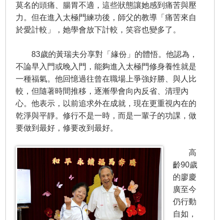
莫名的頭痛、腸胃不適，這些狀態讓她感到痛苦與壓
力。但在進入太極門練功後，師父的教導「痛苦來自
於愛計較」，她學會放下計較，笑容也變多了。
83歲的黃瑞夫分享對「緣份」的體悟。他認為，
不論早入門或晚入門，能夠進入太極門修身養性就是
一種福氣。他回憶過往曾在職場上爭強好勝、與人比
較，但隨著時間推移，逐漸學會向內反省、清理內
心。他表示，以前追求外在成就，現在更重視內在的
乾淨與平靜。修行不是一時，而是一輩子的功課，做
要做到最好，修要改到最好。
高
齡90歲
的廖慶
廣至今
仍行動
自如，