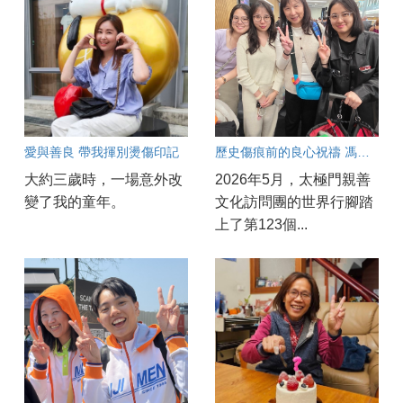
愛與善良 帶我揮別燙傷印記
歷史傷痕前的良心祝禱 馮雅燕在愛爾蘭的震撼與感動
大約三歲時，一場意外改
2026年5月，太極門親善
變了我的童年。
文化訪問團的世界行腳踏
上了第123個...