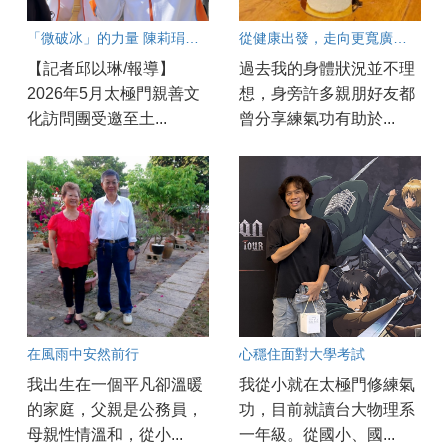
「微破冰」的力量 陳莉琄從土耳其高峰會帶回職場的良心功夫
從健康出發，走向更寬廣的人生
【記者邱以琳/報導】
過去我的身體狀況並不理
2026年5月太極門親善文
想，身旁許多親朋好友都
化訪問團受邀至土...
曾分享練氣功有助於...
在風雨中安然前行
心穩住面對大學考試
我出生在一個平凡卻溫暖
我從小就在太極門修練氣
的家庭，父親是公務員，
功，目前就讀台大物理系
母親性情溫和，從小...
一年級。從國小、國...