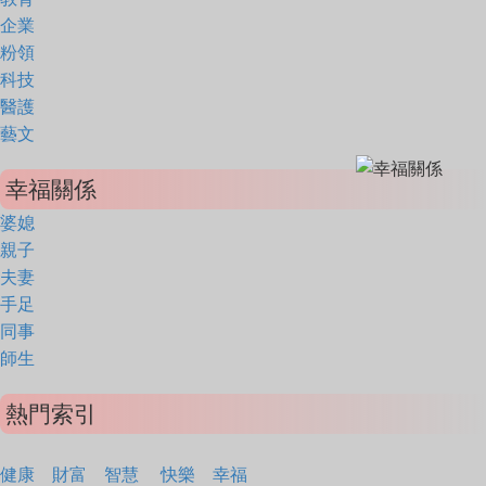
企業
粉領
科技
醫護
藝文
幸福關係
婆媳
親子
夫妻
手足
同事
師生
熱門索引
健康
財富
智慧
快樂
幸福