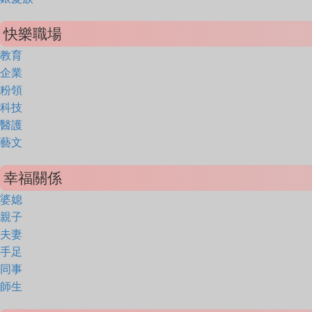
快樂職場
教育
企業
粉領
科技
醫護
藝文
幸福關係
婆媳
親子
夫妻
手足
同事
師生