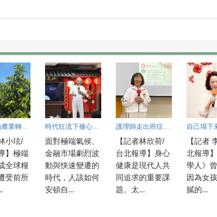
良心驅動農業轉型！太極門弟子守護土地新典範
時代狂流下修心安自在 官大愋：真正要投資的是人心
護理師走出癌症低谷：練功找回快樂人生
林小玹/
面對極端氣候、
【記者林欣荷/
【記者 
導】極端
金融市場劇烈波
台北報導】身心
北報導
成全球糧
動與快速變遷的
健康是現代人共
學人》
遭受前所
時代，人該如何
同追求的重要課
因為女
.
安頓自...
題。太...
膩的...