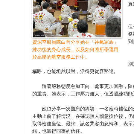
真
陳
但
務
到
資深空服員陳白菁分享她在「神氣家族」
練功後的身心成長，以及如何將所學運用
持
於高壓的航空服務工作中。
別
稱呼，也能坦然以對，活得更從容豁達。
隨著服務態度愈加正向、處事更加圓融，陳白
的重責。她表示，工作壓力雖大，但透過練功能
她也分享一次難忘的經驗：一名臨時補位的外
主動上前了解情況，在確認無人願意換位後，仍
取得較佳座位。最終，該名乘客由怒轉和，表示
緒，也贏得同事的信任。