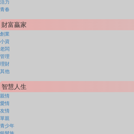
活力
青春
財富贏家
創業
小資
老闆
管理
理財
其他
智慧人生
親情
愛情
友情
單親
青少年
銀髮族