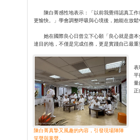
陳白菁感性地表示：「以前我覺得認真工作就
更愉快。」學會調整呼吸與心境後，她能在放鬆
她在國際良心日曾立下心願「良心就是盡本分
達目的地，不僅是完成任務，更是實踐自己最重
太
表
平
量
正
陳白菁真摯又風趣的內容，引發現場陣陣
笑聲與掌聲。