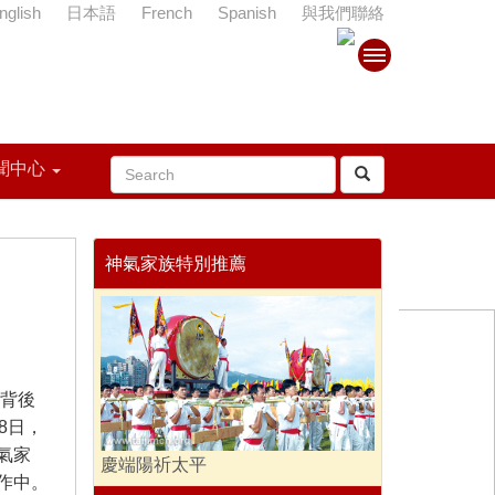
nglish
日本語
French
Spanish
與我們聯絡
聞中心
神氣家族特別推薦
背後
8日，
氣家
慶端陽祈太平
作中。