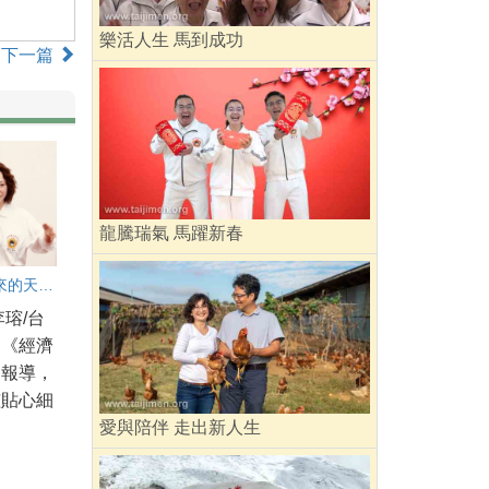
樂活人生 馬到成功
下一篇
龍騰瑞氣 馬躍新春
自己塌下來的天 又重新亮了起來
李瑢/台
】《經濟
曾報導，
孩貼心細
愛與陪伴 走出新人生