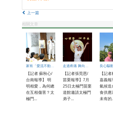
上一篇
相關文章
家有「愛流不動」的難題？破解親子溝通冰河期良方大公開！
走過疼痛 舞向國際舞台
【記者 蘇秋心/
【記者張莞恩/
【記者
台南報導】 明
苗栗報導】7月
嘉義報
明相愛，為何總
25日太極門苗栗
氣候造
在互相傷害？太
道館邀請太極門
食供應
極門...
弟子...
未有的..