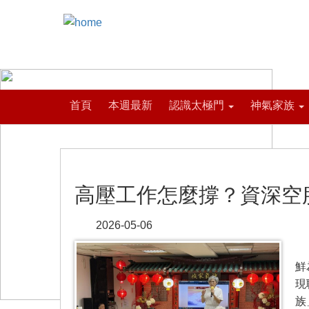
首頁
本週最新
認識太極門
神氣家族
高壓工作怎麼撐？資深空
2026-05-06
【
鮮
現
族