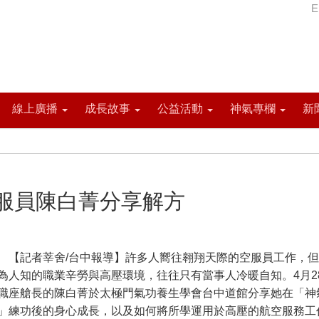
E
線上廣播
成長故事
公益活動
神氣專欄
新
服員陳白菁分享解方
記者莘舍/台中報導】許多人嚮往翱翔天際的空服員工作，但
為人知的職業辛勞與高壓環境，往往只有當事人冷暖自知。4月2
職座艙長的陳白菁於太極門氣功養生學會台中道館分享她在「神
」練功後的身心成長，以及如何將所學運用於高壓的航空服務工