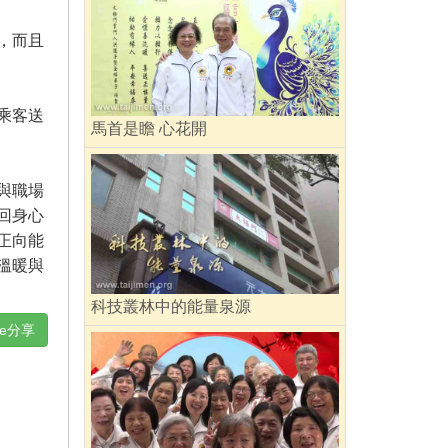
，而且
乘客送
馬首是瞻 心花開
與職場
回身心
正向能
溫暖與
科技叢林中的能量泉源
ne分享