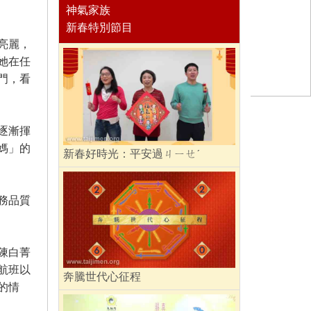
神氣家族
新春特別節目
亮麗，
她在任
門，看
逐漸揮
媽」的
新春好時光：平安過ㄐㄧㄝˊ
務品質
陳白菁
航班以
奔騰世代心征程
的情