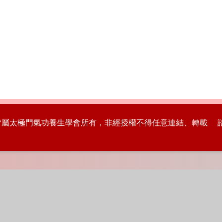
版權皆屬太極門氣功養生學會所有，非經授權不得任意連結、轉載 諮詢專線：8