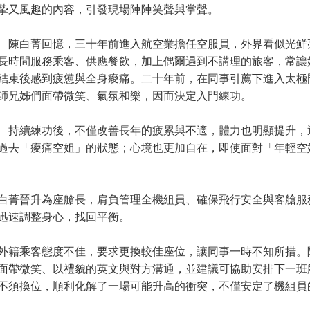
摯又風趣的內容，引發現場陣陣笑聲與掌聲。
白菁回憶，三十年前進入航空業擔任空服員，外界看似光鮮
長時間服務乘客、供應餐飲，加上偶爾遇到不講理的旅客，常讓
結束後感到疲憊與全身痠痛。二十年前，在同事引薦下進入太極
師兄姊們面帶微笑、氣氛和樂，因而決定入門練功。
續練功後，不僅改善長年的疲累與不適，體力也明顯提升，
過去「痠痛空姐」的狀態；心境也更加自在，即使面對「年輕空
菁晉升為座艙長，肩負管理全機組員、確保飛行安全與客艙服
迅速調整身心，找回平衡。
籍乘客態度不佳，要求更換較佳座位，讓同事一時不知所措。
面帶微笑、以禮貌的英文與對方溝通，並建議可協助安排下一班
不須換位，順利化解了一場可能升高的衝突，不僅安定了機組員