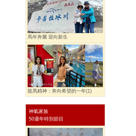
馬年奔騰 迎向新生
龍馬精神：奔向希望的一年(1)
神氣家族
50週年特別節目