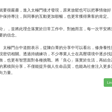
要很嚴肅，進入太極門後才發現，原來放鬆也可以把事情做好
中保持專注，與同事的互動更加順暢，也更常獲得乘客的肯定。
」，並將此理念落實於日常工作中。對她而言，每一次平安將
要的信念。
極門台中道館表示，從陳白菁的分享中可以看出，修身養性
現密切相關。透過持續練功，不少專業人士在高壓環境中逐步找
衡，也更有智慧面對各種挑戰。將「良心」落實於生活，再結合
的累積與分享，不僅能提升個人生命品質，也能為社會注入更多
向力量。
Li