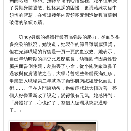
揭開透過「練功」扭轉命運的心路歷程。她不僅解決
了長期身體過敏、性格急躁的困擾，更憑藉練功從中
領悟的智慧，在短短幾年內帶領團隊創造從數百萬到
破億的業績奇蹟。
Cindy身處的媒體行業有高強度的壓力，須面對很
多突發的狀況，她說道，她製作的節目雖屢屢獲獎，
但在光鮮職場的背後是一頁一頁的血淚史。她表示，
自己年幼時期的病史比履歷還長，幼稚園時因急性腎
臟炎而昏倒住院，差點丟了小命，從小飽受嚴重鼻子
過敏與皮膚過敏之苦，大學時曾經整條腿長滿紅疹，
畢業進入職場第二年就為了頸部肌肉纖維硬化而動手
術……。但在入門練功後，過敏症狀就大幅改善，整
個人好像重新改了設定，變得很有元氣。她感悟到：
「身體好了，心也好了，整個人循環系統都通暢
了。」