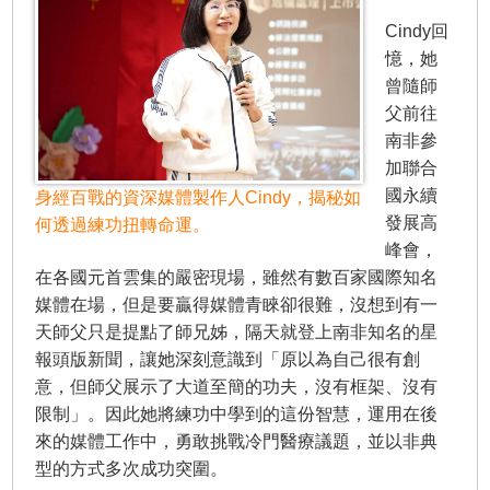
Cindy回
憶，她
曾隨師
父前往
南非參
加聯合
國永續
身經百戰的資深媒體製作人Cindy，揭秘如
發展高
何透過練功扭轉命運。
峰會，
在各國元首雲集的嚴密現場，雖然有數百家國際知名
媒體在場，但是要贏得媒體青睞卻很難，沒想到有一
天師父只是提點了師兄姊，隔天就登上南非知名的星
報頭版新聞，讓她深刻意識到「原以為自己很有創
意，但師父展示了大道至簡的功夫，沒有框架、沒有
限制」。因此她將練功中學到的這份智慧，運用在後
來的媒體工作中，勇敢挑戰冷門醫療議題，並以非典
型的方式多次成功突圍。