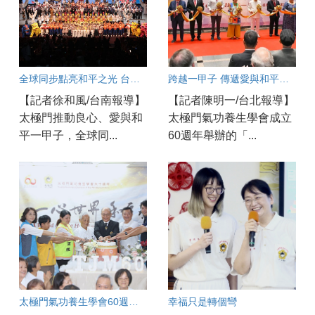
全球同步點亮和平之光 台南各界齊聚響應太極門「一心世界 和平永續」活動
跨越一甲子 傳遞愛與和平的全球足跡
【記者徐和風/台南報導】
【記者陳明一/台北報導】
太極門推動良心、愛與和
太極門氣功養生學會成立
平一甲子，全球同...
60週年舉辦的「...
太極門氣功養生學會60週年慶 嘉義實況連線
幸福只是轉個彎