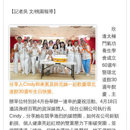
【記者吳 文/桃園報導】
欣
逢太極
門氣功
養生學
會成立
60週年
暨環北
道館30
分享人Cindy和來賓及師兄姊一起歡慶環北
週年館
道館30週年生日快樂。
慶，主
辦單位特別於4月份舉辦一連串的慶祝活動。4月18日
邀請身經百戰的資深媒體人、現任公關公司執行長
Cindy，分享她在競爭激烈的媒體圈，如何在公司鉅額
虧損、個人健康亮起紅燈的雙重壓力下衝破突圍，並