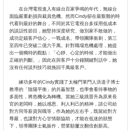
在台灣電視進入有線台百家爭鳴的年代，無線台
面臨嚴重虧損與裁員危機。然而Cindy卻在最艱難的時
代看到最好的舞台，不同於其它電視台多採用低成本
的談話性節目，她堅持深度研究、做別家不敢做的，
成功定錨客戶信心，一戰成名。帶領團隊衝刺，第三
至四年已突破二億六千萬。針對職場危機處理，她提
出一個獨特的觀點：「心靜、心定的時候，才能做出
正確的判斷。」因此在與客戶十分鐘關鍵對話中，她
沒有任何談判技巧就挽回千萬級客戶。
練功多年的Cindy實踐了太極門掌門人洪道子博士
教導的「陰陽平衡」的共贏智慧，也學會看待事物的
多面性，將危機化為轉機。當她三級跳晉升為原來長
官的老闆時，她以感恩、利人利己的精神，請公司給
對方同等薪資與職等，作為她的左右手，既留給對方
尊嚴，也讓對方心甘情願協助，才能在低迷的狀態
下，領導團隊士氣振作，營業額屢次翻倍創新高。