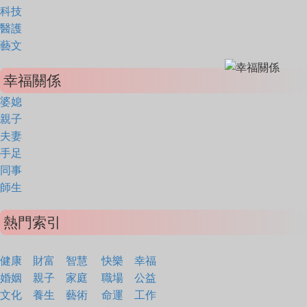
科技
醫護
藝文
幸福關係
婆媳
親子
夫妻
手足
同事
師生
熱門索引
健康
財富
智慧
快樂
幸福
婚姻
親子
家庭
職場
公益
文化
養生
藝術
命運
工作