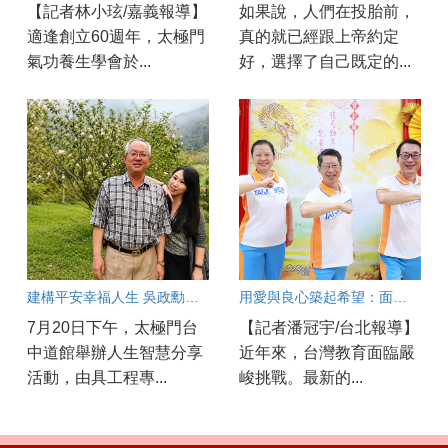
【記者林小玹/嘉義報導】
如果說，人們在投胎前，
適逢創立60週年，太極門
真的就已經跟上帝約定
氣功養生學會於...
好，選擇了自己既定的...
建構平安幸福人生 吳政勳分享以良心與正能量守護工安
用愛與良心築起希望：面對教育現場的焦慮與AI浪潮，他們如何陪伴孩子成長？
7月20日下午，太極門台
【記者潘冠宇/台北報導】
中道館舉辦人生智慧分享
近年來，台灣教育面臨嚴
活動，由具工程專...
峻挑戰。最新的...