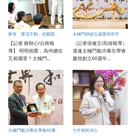
家有「愛流不動」的難題？破解親子溝通冰河期良方大公開！
太極門師徒弘揚愛與和平一甲子 各界齊聚太極門高雄道館見證歷史時刻
【記者 蘇秋心/台南報
（記者張修文/高雄報導）
導】 明明相愛，為何總在
適逢太極門氣功養生學會
互相傷害？太極門...
慶祝創立60週年...
太極門氣功養生學會60週年慶開幕！
七年前的決心