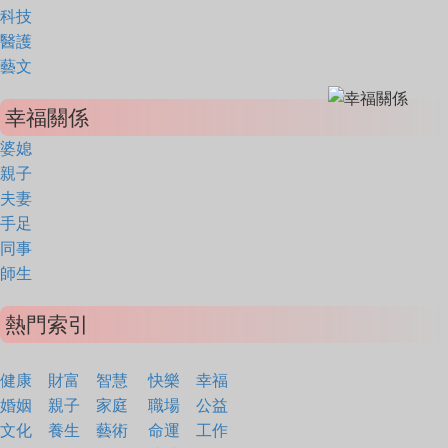
科技
醫護
藝文
幸福關係
婆媳
親子
夫妻
手足
同事
師生
熱門索引
健康
財富
智慧
快樂
幸福
婚姻
親子
家庭
職場
公益
文化
養生
藝術
命運
工作