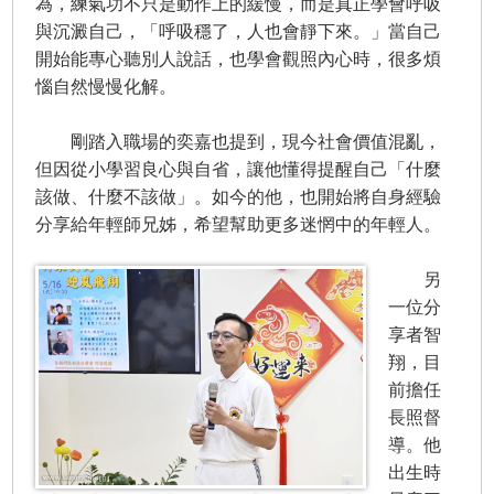
為，練氣功不只是動作上的緩慢，而是真正學會呼吸
與沉澱自己，「呼吸穩了，人也會靜下來。」當自己
開始能專心聽別人說話，也學會觀照內心時，很多煩
惱自然慢慢化解。
剛踏入職場的奕嘉也提到，現今社會價值混亂，
但因從小學習良心與自省，讓他懂得提醒自己「什麼
該做、什麼不該做」。如今的他，也開始將自身經驗
分享給年輕師兄姊，希望幫助更多迷惘中的年輕人。
另
一位分
享者智
翔，目
前擔任
長照督
導。他
出生時