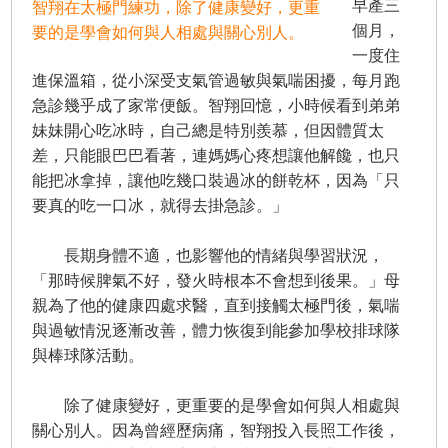
早產三
智翔在太極門練功，除了健康變好，更重
個月，
要的是學會如何與人相處與關心別人。
一度住
進保溫箱，從小深受支氣管過敏與氣喘困擾，每月跑
急診幾乎成了家常便飯。智翔回憶，小時候看到弟弟
妹妹開心吃冰時，自己總是特別羨慕，但因體質太
差，只能眼巴巴看著，連媽媽心疼想讓他解饞，也只
能把冰拿掉，讓他吃幾口裝過冰的餅乾杯，因為「只
要真的吃一口冰，就得去掛急診。」
長期身體不適，也影響他的情緒與學習狀況，
「那時候脾氣不好，發火時根本不會想到後果。」母
親為了他的健康四處求醫，直到接觸太極門後，氣喘
與過敏情況逐漸改善，體力恢復到能參加學校排球隊
與棒球隊活動。
除了健康變好，更重要的是學會如何與人相處與
關心別人。因為曾經歷病痛，智翔投入長照工作後，