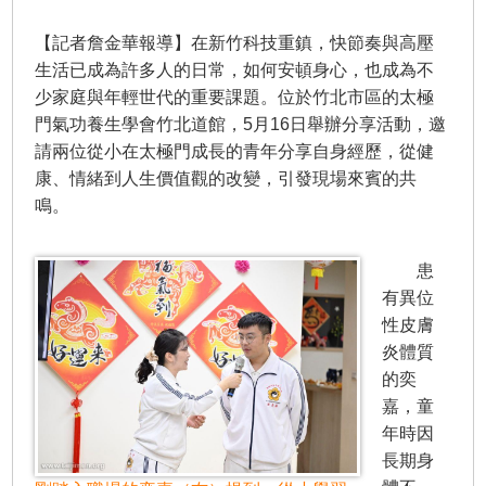
【記者詹金華報導】在新竹科技重鎮，快節奏與高壓
生活已成為許多人的日常，如何安頓身心，也成為不
少家庭與年輕世代的重要課題。位於竹北市區的太極
門氣功養生學會竹北道館，5月16日舉辦分享活動，邀
請兩位從小在太極門成長的青年分享自身經歷，從健
康、情緒到人生價值觀的改變，引發現場來賓的共
鳴。
患
有異位
性皮膚
炎體質
的奕
嘉，童
年時因
長期身