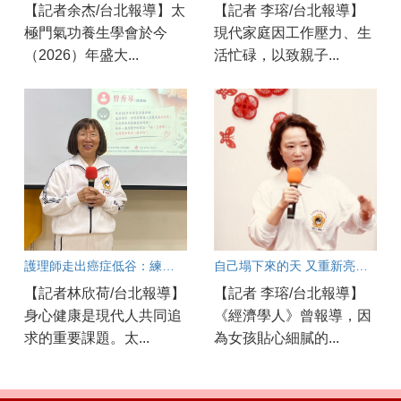
【記者余杰/台北報導】太
【記者 李瑢/台北報導】
極門氣功養生學會於今
現代家庭因工作壓力、生
（2026）年盛大...
活忙碌，以致親子...
護理師走出癌症低谷：練功找回快樂人生
自己塌下來的天 又重新亮了起來
【記者林欣荷/台北報導】
【記者 李瑢/台北報導】
身心健康是現代人共同追
《經濟學人》曾報導，因
求的重要課題。太...
為女孩貼心細膩的...