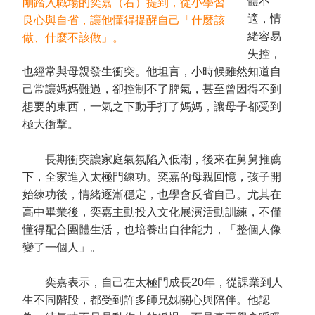
體不
剛踏入職場的奕嘉（右）提到，從小學習
適，情
良心與自省，讓他懂得提醒自己「什麼該
緒容易
做、什麼不該做」。
失控，
也經常與母親發生衝突。他坦言，小時候雖然知道自
己常讓媽媽難過，卻控制不了脾氣，甚至曾因得不到
想要的東西，一氣之下動手打了媽媽，讓母子都受到
極大衝擊。
長期衝突讓家庭氣氛陷入低潮，後來在舅舅推薦
下，全家進入太極門練功。奕嘉的母親回憶，孩子開
始練功後，情緒逐漸穩定，也學會反省自己。尤其在
高中畢業後，奕嘉主動投入文化展演活動訓練，不僅
懂得配合團體生活，也培養出自律能力，「整個人像
變了一個人」。
奕嘉表示，自己在太極門成長20年，從課業到人
生不同階段，都受到許多師兄姊關心與陪伴。他認