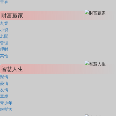
青春
財富贏家
創業
小資
老闆
管理
理財
其他
智慧人生
親情
愛情
友情
單親
青少年
銀髮族