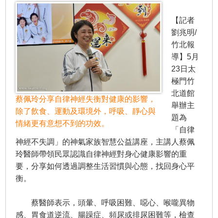
【記者
劉兆明/
竹北報
導】5月
23日太
極門竹
北道館
蔡佩玲分享自律神經失衡對健康的影響，
舉辦主
除了飲食、運動及環境外，呼吸、靜心與
題為
情緒更有意想不到的功效。
「自律
神經不失調」的神氣家族智慧公益講座，主講人蔡佩
玲醫師帶領民眾認識自律神經對身心健康影響的重
要，分享如何透過調整生活習慣與心態，找回身心平
衡。
蔡醫師表示，頭暈、呼吸困難、噁心、喉嚨異物
感、胃食道逆流、腸躁症、頻尿或排尿困難等，檢查