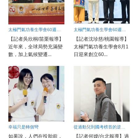
太極門氣功養生學會60週年盛典 苗栗道館同步歡慶 百工百業共展良善力量
太極門氣功養生學會60週年國際盛會：桃園道館同步連線凝聚和平力量
【記者吳欣桐/苗栗報導】
【記者沈珍慈/桃園報導】
近年來，全球局勢充滿變
太極門氣功養生學會8月1
數，加上氣候變遷...
日迎來創立60...
幸福只是轉個彎
從過動兒到國考榜首的逆襲秘訣
如果說，人們在投胎前，
【記者何嬡/台北報導】過