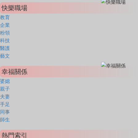
快樂職場
教育
企業
粉領
科技
醫護
藝文
幸福關係
婆媳
親子
夫妻
手足
同事
師生
熱門索引