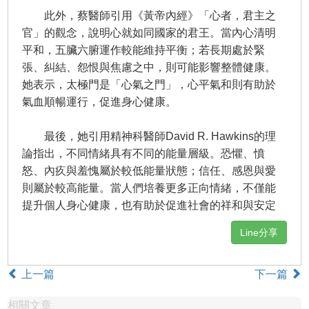
此外，蔡醫師引用《黃帝內經》「心者，君主之
官」的觀念，說明心就如同國家的君王。當內心清明
平和，五臟六腑運作較能維持平衡；若長期處於緊
張、糾結、怨恨與焦慮之中，則可能影響整體健康。
她表示，太極門是「心氣之門」，心平氣和則有助於
氣血順暢運行，促進身心健康。
最後，她引用精神科醫師David R. Hawkins的理
論指出，不同情緒具有不同的能量層級。恐懼、憤
怒、內疚與羞愧屬於較低能量狀態；信任、感恩與愛
則屬於較高能量。當人們培養更多正向情緒，不僅能
提升個人身心健康，也有助於促進社會的祥和與安定
Line分享
上一篇
下一篇
相關文章