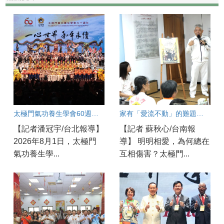
太極門氣功養生學會60週年盛會：良心點亮世界和平永續之光
家有「愛流不動」的難題？破解親子溝通冰河期良方大公開！
【記者潘冠宇/台北報導】
【記者 蘇秋心/台南報
2026年8月1日，太極門
導】 明明相愛，為何總在
氣功養生學...
互相傷害？太極門...