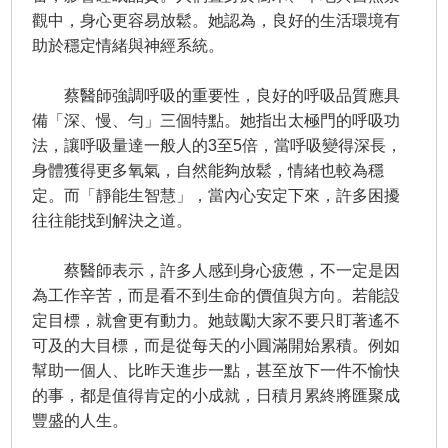
觀中，身心更容易放鬆。她認為，良好的生活環境有
助於穩定情緒與神經系統。
蔡醫師強調呼吸的重要性，良好的呼吸品質應具
備「深、慢、勻」三個特點。她指出太極門的呼吸功
法，讓呼吸量達一般人的3至5倍，當呼吸變得深長，
身體獲得更多氧氣，自然能夠放鬆，情緒也較為穩
定。而「靜能生智慧」，當內心安定下來，許多困擾
往往能找到解決之道。
蔡醫師表示，許多人感到身心疲憊，不一定是因
為工作辛苦，而是看不到生命的價值與方向。若能設
定目標，就會更有動力。她鼓勵大家不要只盯著遙不
可及的大目標，而是從每天的小圓滿開始累積。例如
幫助一個人、比昨天進步一點，甚至放下一件不愉快
的事，都是值得肯定的小成就，日積月累終將匯聚成
豐盛的人生。