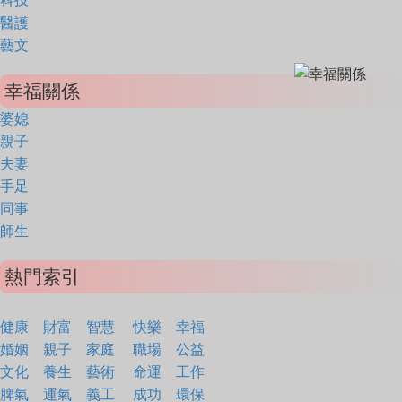
科技
醫護
藝文
幸福關係
婆媳
親子
夫妻
手足
同事
師生
熱門索引
健康
財富
智慧
快樂
幸福
婚姻
親子
家庭
職場
公益
文化
養生
藝術
命運
工作
脾氣
運氣
義工
成功
環保