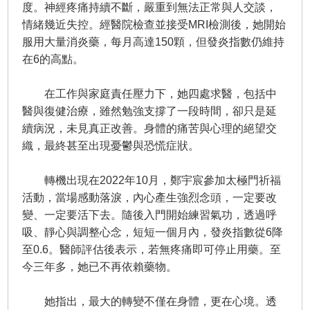
度。神經疼痛持續不斷，嚴重到無法正常與人交談，
情緒幾近失控。經醫院檢查並接受MRI檢測後，她開始
服用大量消炎藥，每月高達150顆，但發炎指數仍維持
在6的高點。
在工作與家庭責任壓力下，她四處求醫，包括中
醫與復健治療，雖然勉強支撐了一段時間，卻只是延
續病況，未見真正改善。身體的痛苦與心理的絕望交
織，最終甚至出現憂鬱與恐慌症狀。
轉機出現在2022年10月，鄭宇宸參加太極門祈福
活動，當場感動落淚，內心產生強烈念頭，一定要改
變、一定要活下去。隨後入門開始練習氣功，透過呼
吸、靜心與調整心念，短短一個月內，發炎指數從6降
至0.6。醫師評估後表示，若無疼痛即可停止用藥。至
今三年多，她已不再依賴藥物。
她指出，最大的轉變不僅在身體，更在心境。透