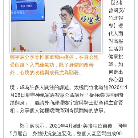
【記者
曾國安/
竹北報
導】現
代人面
對高壓
生活與
健康挑
鄭宇宸分享脊椎嚴重彎曲疼痛，在身心飽
戰，如
受煎熬下入門練氣功，除了身體的改善
何走出
外，心境的收穫與成長尤為顯著。
身心困
境，成為許多人關注的課題。太極門竹北道館2026年4
月26日舉辦神氣家族智慧公益講座「從極端病痛到奇
蹟翻身」，邀請外商經理鄭宇宸與騎士勳章得主官賢
相，分享個人從極端病痛到奇蹟翻轉的故事。
鄭宇宸表示，2021年4月她赴美接種疫苗後，同年
5月返台，身體狀況急速惡化，整個人甚至彎曲成90