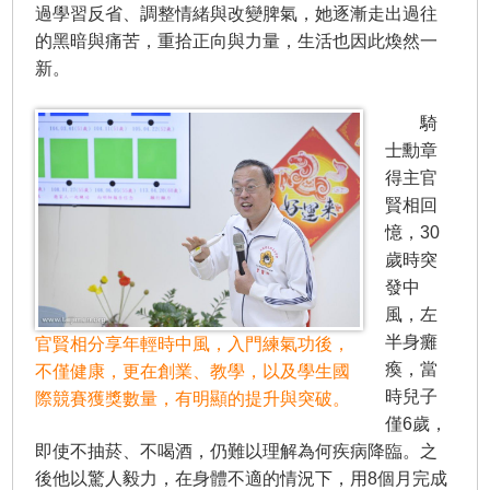
過學習反省、調整情緒與改變脾氣，她逐漸走出過往
的黑暗與痛苦，重拾正向與力量，生活也因此煥然一
新。
騎
士勳章
得主官
賢相回
憶，30
歲時突
發中
風，左
半身癱
官賢相分享年輕時中風，入門練氣功後，
瘓，當
不僅健康，更在創業、教學，以及學生國
時兒子
際競賽獲獎數量，有明顯的提升與突破。
僅6歲，
即使不抽菸、不喝酒，仍難以理解為何疾病降臨。之
後他以驚人毅力，在身體不適的情況下，用8個月完成