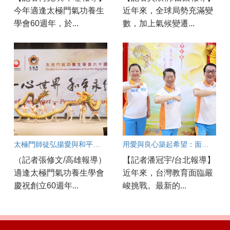
今年適逢太極門氣功養生
近年來，全球局勢充滿變
學會60週年，於...
數，加上氣候變遷...
太極門師徒弘揚愛與和平一甲子 各界齊聚太極門高雄道館見證歷史時刻
用愛與良心築起希望：面對教育現場的焦慮與AI浪潮，他們如何陪伴孩子成長？
（記者張修文/高雄報導）
【記者潘冠宇/台北報導】
適逢太極門氣功養生學會
近年來，台灣教育面臨嚴
慶祝創立60週年...
峻挑戰。最新的...