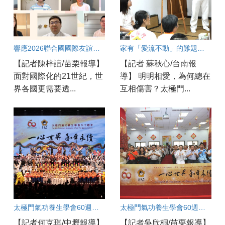
響應2026聯合國國際友誼日 用良善友誼 維護永續和平
家有「愛流不動」的難題？破解親子溝通冰河期良方大公開！
【記者陳梓誼/苗栗報導】
【記者 蘇秋心/台南報
面對國際化的21世紀，世
導】 明明相愛，為何總在
界各國更需要透...
互相傷害？太極門...
太極門氣功養生學會60週年 中壢道館同步連線慶賀
太極門氣功養生學會60週年盛典 苗栗道館同步歡慶 百工百業共展良善力量
【記者何克琪/中壢報導】
【記者吳欣桐/苗栗報導】