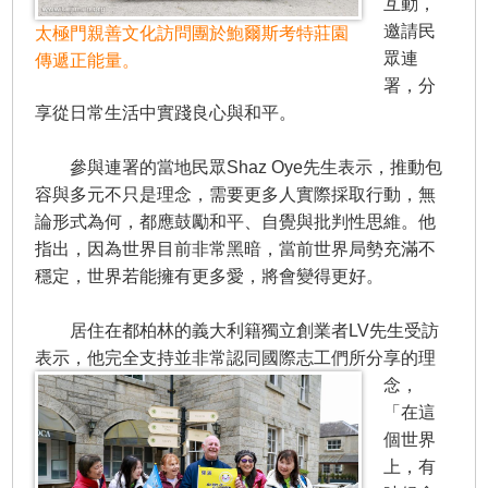
互動，
邀請民
太極門親善文化訪問團於鮑爾斯考特莊園
眾連
傳遞正能量。
署，分
享從日常生活中實踐良心與和平。
參與連署的當地民眾Shaz Oye先生表示，推動包
容與多元不只是理念，需要更多人實際採取行動，無
論形式為何，都應鼓勵和平、自覺與批判性思維。他
指出，因為世界目前非常黑暗，當前世界局勢充滿不
穩定，世界若能擁有更多愛，將會變得更好。
居住在都柏林的義大利籍獨立創業者LV先生受訪
表示，他完全支持並非常認同國際志工們所分享的理
念，
「在這
個世界
上，有