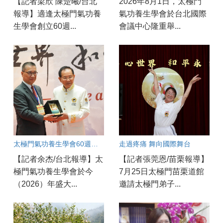
【記者梁欣 陳楚曦/台北
2026年8月1日，太極門
報導】適逢太極門氣功養
氣功養生學會於台北國際
生學會創立60週...
會議中心隆重舉...
太極門氣功養生學會60週年慶開幕！
走過疼痛 舞向國際舞台
【記者余杰/台北報導】太
【記者張莞恩/苗栗報導】
極門氣功養生學會於今
7月25日太極門苗栗道館
（2026）年盛大...
邀請太極門弟子...