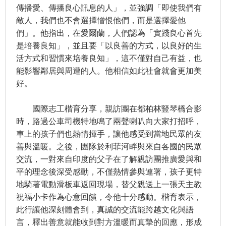
傳播愛、傳播良心訊息的人」，並強調「即使我們有
敵人，我們也不會選擇憎恨他們，而是選擇愛他
們」。他指出，在愛爾蘭，人們認為「實踐良心首先
是培養良知」，並且要「以良善的方式，以良好的生
活方式和習慣來培養良知」，這不僅對自己有益，也
能影響鄰居與周遭的人。他相信如此社會就會更加美
好。
國際志工楷育分享，親訪團在都柏林豎琴橋合影
時，路過公車司機特地鳴了兩聲喇叭向大家打招呼，
車上的孩子們也熱情揮手，讓他感受到當地民眾的友
善與溫暖。之後，團隊於利菲河畔與來自各國的民眾
交流，一對來自印度的父子在了解親訪團推廣愛與和
平的理念後深受感動，不僅熱情參與連署，孩子更特
地騎著電動滑板車返回現場，替父親送上一張天主教
祝福小卡作為心意回饋，令他十分感動。楷育表示，
此行讓他深刻體會到，真誠的交流能跨越文化與語
言，釋出善意就能收到對方溫暖而真摯的回應，形成