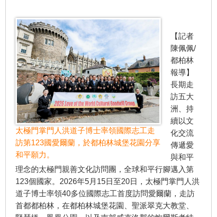
【記者
陳佩佩/
都柏林
報導】
長期走
訪五大
洲、持
續以文
太極門掌門人洪道子博士率領國際志工走
化交流
訪第123國愛爾蘭，於都柏林城堡花園分享
傳遞愛
和平願力。
與和平
理念的太極門親善文化訪問團，全球和平行腳邁入第
123個國家。2026年5月15日至20日，太極門掌門人洪
道子博士率領40多位國際志工首度訪問愛爾蘭，走訪
首都都柏林，在都柏林城堡花園、聖派翠克大教堂、