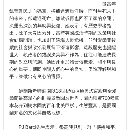
徵當年
飢荒難民走向碼頭、搭船遠渡重洋時，面對生死未卜
的未來，卻遭遇死亡、離散或再也回不了家的命運，
流露出深沉的無助與悲傷。她表示，有歷史學者指
出，除了天災因素外，當時英國統治時期的政策與社
會結構問題，也加劇了這場人道危機，並對愛爾蘭後
續的社會與政治發展留下深遠影響。這段歷史也提醒
世人，執政者的錯誤決策與不作為，往往可能造成長
期的對立與悲劇。她因此更加體會傳遞愛、和平與良
心的重要，期盼喚醒人們心中的良知，促進理解與和
平，並做出有良心的選擇。
鮑爾斯考特莊園以18世紀帕拉迪奧式宮殿與全愛
爾蘭最高瀑布的壯麗景致聞名世界，園內匯聚700種草
本花卉到樹木園的百年北美巨杉，生態豐富，是愛爾
蘭知名的文化與自然地標。
PJ Barcl先生表示，很高興見到一群「傳播和平、