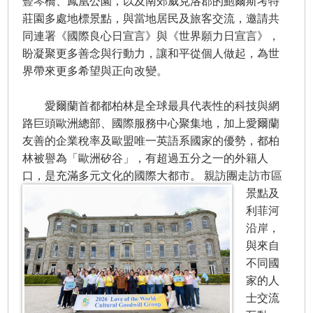
豎琴橋、鳳凰公園，以及南郊威克洛郡的鮑爾斯考特
莊園多處地標景點，與當地居民及旅客交流，邀請共
同連署《國際良心日宣言》與《世界願力日宣言》，
盼凝聚更多善念與行動力，讓和平從個人做起，為世
界帶來更多希望與正向改變。
愛爾蘭首都都柏林是全球最具代表性的科技與網
路巨頭歐洲總部、國際服務中心聚集地，加上愛爾蘭
友善的企業稅率及歐盟唯一英語系國家的優勢，都柏
林被譽為「歐洲矽谷」，有超過五分之一的外籍人
口，是充滿多元文化的國際大都市。
親訪團走訪市區
景點及
利菲河
沿岸，
與來自
不同國
家的人
士交流