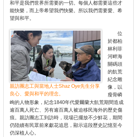
和平是我們世界所需要的一切。每個人都需要這些才
能快樂，而上帝希望我們快樂。所以我們需要愛、希
望與和平。
位
於都柏
林利菲
河畔海
關碼頭
的飢荒
紀念雕
親訪團志工與當地人士Shaz Oye先生分享
像，以
良心、愛與和平的理念。
瘦骨嶙
峋的人物形象，紀念1840年代愛爾蘭大飢荒期間造成
逾百萬人死亡、另有逾百萬人被迫移民海外的歷史傷
痕。親訪團志工到訪時，現場已擺放不少鮮花，期間
仍陸續有民眾前來獻花追思，顯示這段歷史記憶至今
仍深植人心。