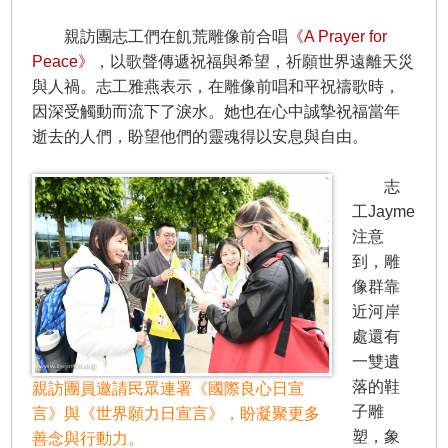
親訪團志工們在飢荒雕像前合唱
《A Prayer for
Peace》
，以歌聲傳遞祝福與希望，祈願世界遠離天災
與人禍。志工雅燕表示，在雕像前唱和平祝禱歌時，
因深受觸動而流下了淚水。她也在心中誠摯祝福當年
逝去的人們，盼望他們的靈魂得以安息與自由。
志
工Jayme
注意
到，雕
像群靠
近河岸
處還有
一雙遺
落的鞋
親訪團員邀請民眾連署《國際良心日宣
子雕
言》與《世界願力日宣言》，盼凝聚更多
塑，象
善念與行動力。