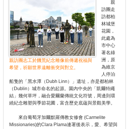
親
訪團走
訪都柏
林城堡
花園，
此處為
市中心
著名綠
洲，原
親訪團志工於饑荒紀念雕像前傳遞祝福與
為維京
希望，祈願世界遠離衝突與對立。
人停泊
船隻的「黑水潭（Dubh Linn）」遺址，亦是都柏林
（Dublin）城市命名的起源。園內中央的「凱爾特繩
結」幾何草坪，融合愛爾蘭傳統文化符號，周邊則環
繞紀念雕塑與季節花圃，富含歷史底蘊與景觀美學。
來自葡萄牙加爾默羅傳教女修會 (Carmelite
Missionaries)的Clara Plama連署後表示，愛、希望與