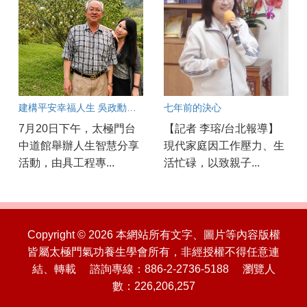
建構平安幸福人生 吳政勳分享以良心與正能量守護工安
七年前的決心
7月20日下午，太極門台
【記者 李瑢/台北報導】
中道館舉辦人生智慧分享
現代家庭因工作壓力、生
活動，由具工程專...
活忙碌，以致親子...
Copyright © 2026 本網站所有文字、圖片等內容版權
皆屬太極門氣功養生學會所有，非經授權不得任意連
結、轉載 諮詢專線：886-2-2736-5188 瀏覽人
數：226,206,257