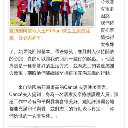
時候會
有很多
困惑，
我們確
實把事
親訪團與當地人士PJ Barcl先生互動交流
情搞得
愛、良心與和平。
太複雜
了。如果能回歸基本、帶著微笑，並且對人保持開放
的心態，真的可以讓我們回到一些好的起點。」他認
為這是一種非常好的生活方式，並向志工們表達感謝
與致敬，期盼他們能繼續堅持這項充滿意義的行動。
來自法國南部圖盧茲的Cancé 夫妻連署宣言。
Cancé夫人提到，身為一名居家安寧療護護理人員，深
感工作中若有和平與愛將會很美好。她期許法國各地
都能充滿和平與愛，並對志工的行動表示肯定：「你
們所做的一切非常棒。」