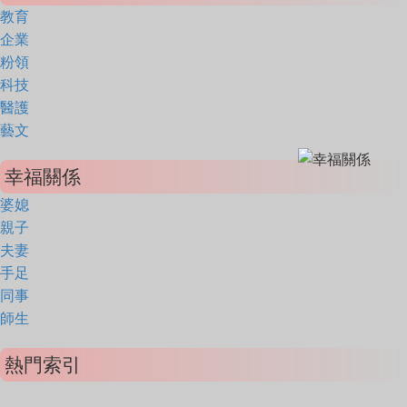
教育
企業
粉領
科技
醫護
藝文
幸福關係
婆媳
親子
夫妻
手足
同事
師生
熱門索引