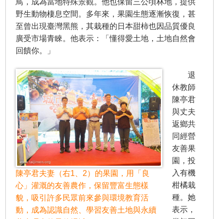
鳥，成為當地特殊景觀。他也保留三公頃林地，提供
野生動物棲息空間。多年來，果園生態逐漸恢復，甚
至曾出現臺灣黑熊，其栽種的日本甜柿也因品質優良
廣受市場青睞。他表示：「懂得愛土地，土地自然會
回饋你。」
退
休教師
陳亭君
與丈夫
返鄉共
同經營
友善果
園，投
入有機
陳亭君夫妻（右1、2）的果園，用「良
柑橘栽
心」灌溉的友善農作，保留豐富生態樣
種。她
貌，吸引許多民眾前來參與環境教育活
表示，
動，成為認識自然、學習友善土地與永續