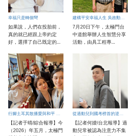
幸福只是轉個彎
建構平安幸福人生 吳政勳分享以良心與正能量守護工安
如果說，人們在投胎前，
7月20日下午，太極門台
真的就已經跟上帝約定
中道館舉辦人生智慧分享
好，選擇了自己既定的...
活動，由具工程專...
行腳土耳其散播愛與和平 新世代AI講師劉宜欣感動分享
從過動兒到國考榜首的逆襲秘訣
【記者于晴/綜合報導】今
【記者何嬡/台北報導】過
（2026）年五月，太極門
動兒常被認為注意力不集