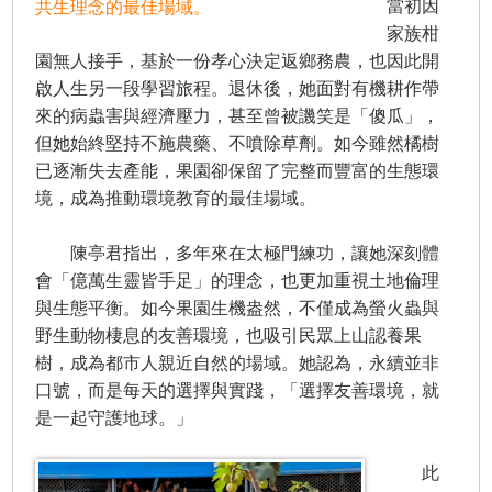
當初因
共生理念的最佳場域。
家族柑
園無人接手，基於一份孝心決定返鄉務農，也因此開
啟人生另一段學習旅程。退休後，她面對有機耕作帶
來的病蟲害與經濟壓力，甚至曾被譏笑是「傻瓜」，
但她始終堅持不施農藥、不噴除草劑。如今雖然橘樹
已逐漸失去產能，果園卻保留了完整而豐富的生態環
境，成為推動環境教育的最佳場域。
陳亭君指出，多年來在太極門練功，讓她深刻體
會「億萬生靈皆手足」的理念，也更加重視土地倫理
與生態平衡。如今果園生機盎然，不僅成為螢火蟲與
野生動物棲息的友善環境，也吸引民眾上山認養果
樹，成為都市人親近自然的場域。她認為，永續並非
口號，而是每天的選擇與實踐，「選擇友善環境，就
是一起守護地球。」
此