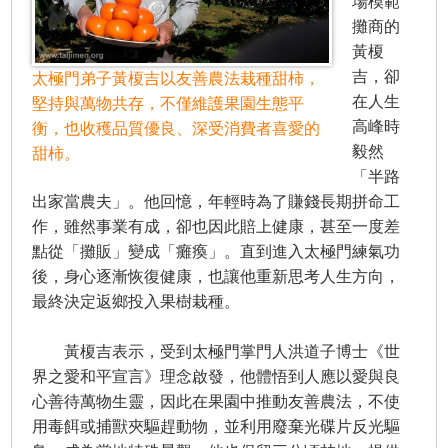
場模範
攤商的
黃榎
吉，卻
太極門弟子黃榎吉以友善農法栽種甜柿，
在人生
堅持與萬物共存，不僅維護果園生態平
高峰時
衡，也收穫品質優良、深受消費者喜愛的
毅然
甜柿。
「半路
出家當農夫」。他回憶，年輕時為了賺錢長期拼命工
作，雖然事業有成，卻也因此賠上健康，甚至一度差
點從「攤販」變成「癱瘓」。直到進入太極門練氣功
後，身心逐漸恢復健康，也讓他重新思考人生方向，
最終決定返鄉投入果樹栽種。
黃榎吉表示，受到太極門掌門人洪道子博士《世
界之愛和平宣言》理念啟發，他體悟到人應以愛與良
心善待萬物生靈，因此在果園中推動友善農法，不使
用毒餌或捕獸夾驅趕動物，並利用廢棄光碟片反光驅