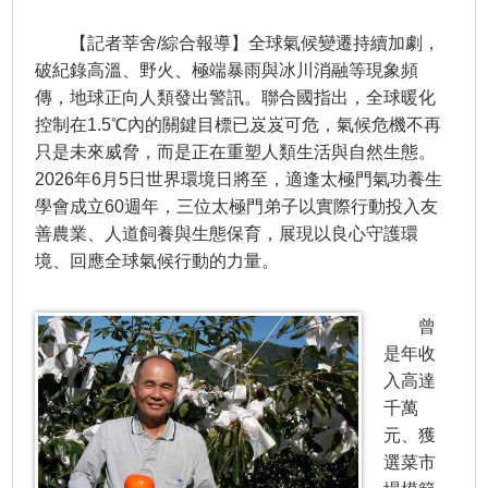
【記者莘舍/綜合報導】全球氣候變遷持續加劇，
破紀錄高溫、野火、極端暴雨與冰川消融等現象頻
傳，地球正向人類發出警訊。聯合國指出，全球暖化
控制在1.5℃內的關鍵目標已岌岌可危，氣候危機不再
只是未來威脅，而是正在重塑人類生活與自然生態。
2026年6月5日世界環境日將至，適逢太極門氣功養生
學會成立60週年，三位太極門弟子以實際行動投入友
善農業、人道飼養與生態保育，展現以良心守護環
境、回應全球氣候行動的力量。
曾
是年收
入高達
千萬
元、獲
選菜市