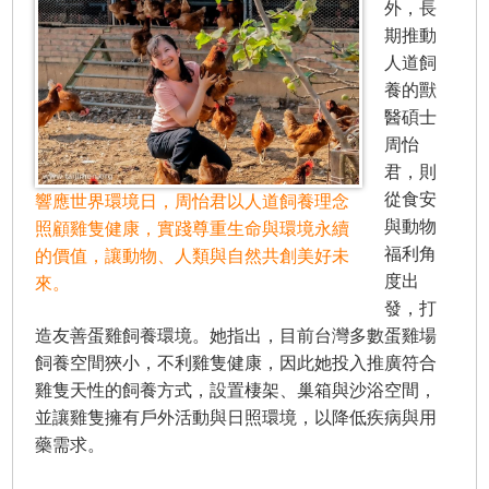
外，長
期推動
人道飼
養的獸
醫碩士
周怡
君，則
從食安
響應世界環境日，周怡君以人道飼養理念
與動物
照顧雞隻健康，實踐尊重生命與環境永續
福利角
的價值，讓動物、人類與自然共創美好未
度出
來。
發，打
造友善蛋雞飼養環境。她指出，目前台灣多數蛋雞場
飼養空間狹小，不利雞隻健康，因此她投入推廣符合
雞隻天性的飼養方式，設置棲架、巢箱與沙浴空間，
並讓雞隻擁有戶外活動與日照環境，以降低疾病與用
藥需求。