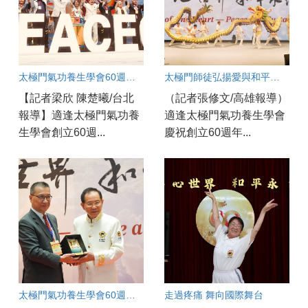
太極門氣功養生學會60週年文化饗宴 古亭道館同步連線 百工百業弟子見證練氣修心的力量
太極門師徒弘揚愛與和平一甲子 各界齊聚太極門高雄道館見證歷史時刻
【記者梁欣 陳楚曦/台北
（記者張修文/高雄報導）
報導】適逢太極門氣功養
適逢太極門氣功養生學會
生學會創立60週...
慶祝創立60週年...
太極門氣功養生學會60週年慶開幕！
走過疼痛 舞向國際舞台