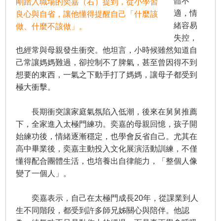
體不
剛踏入職場的奕嘉（右）提到，從小學習
適，情
良心與自省，讓他懂得提醒自己「什麼該
緒容易
做、什麼不該做」。
失控，
也經常與母親發生衝突。他坦言，小時候雖然知道自
己常讓媽媽難過，卻控制不了脾氣，甚至曾因得不到
想要的東西，一氣之下動手打了媽媽，讓母子都受到
極大衝擊。
長期衝突讓家庭氣氛陷入低潮，後來在舅舅推薦
下，全家進入太極門練功。奕嘉的母親回憶，孩子開
始練功後，情緒逐漸穩定，也學會反省自己。尤其在
高中畢業後，奕嘉主動投入文化展演活動訓練，不僅
懂得配合團體生活，也培養出自律能力，「整個人像
變了一個人」。
奕嘉表示，自己在太極門成長20年，從課業到人
生不同階段，都受到許多師兄姊關心與陪伴。他認