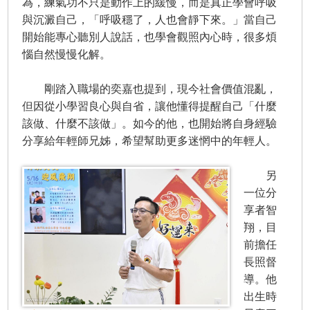
為，練氣功不只是動作上的緩慢，而是真正學會呼吸
與沉澱自己，「呼吸穩了，人也會靜下來。」當自己
開始能專心聽別人說話，也學會觀照內心時，很多煩
惱自然慢慢化解。
剛踏入職場的奕嘉也提到，現今社會價值混亂，
但因從小學習良心與自省，讓他懂得提醒自己「什麼
該做、什麼不該做」。如今的他，也開始將自身經驗
分享給年輕師兄姊，希望幫助更多迷惘中的年輕人。
另
一位分
享者智
翔，目
前擔任
長照督
導。他
出生時