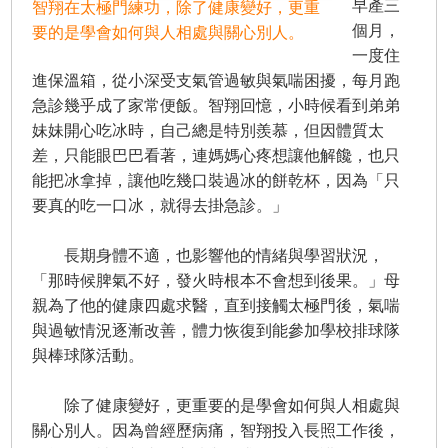
早產三
智翔在太極門練功，除了健康變好，更重
個月，
要的是學會如何與人相處與關心別人。
一度住
進保溫箱，從小深受支氣管過敏與氣喘困擾，每月跑
急診幾乎成了家常便飯。智翔回憶，小時候看到弟弟
妹妹開心吃冰時，自己總是特別羨慕，但因體質太
差，只能眼巴巴看著，連媽媽心疼想讓他解饞，也只
能把冰拿掉，讓他吃幾口裝過冰的餅乾杯，因為「只
要真的吃一口冰，就得去掛急診。」
長期身體不適，也影響他的情緒與學習狀況，
「那時候脾氣不好，發火時根本不會想到後果。」母
親為了他的健康四處求醫，直到接觸太極門後，氣喘
與過敏情況逐漸改善，體力恢復到能參加學校排球隊
與棒球隊活動。
除了健康變好，更重要的是學會如何與人相處與
關心別人。因為曾經歷病痛，智翔投入長照工作後，