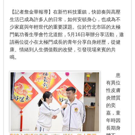
【記者詹金華報導】在新竹科技重鎮，快節奏與高壓
生活已成為許多人的日常，如何安頓身心，也成為不
少家庭與年輕世代的重要課題。位於竹北市區的太極
門氣功養生學會竹北道館，5月16日舉辦分享活動，邀
請兩位從小在太極門成長的青年分享自身經歷，從健
康、情緒到人生價值觀的改變，引發現場來賓的共
鳴。
患
有異位
性皮膚
炎體質
的奕
嘉，童
年時因
長期身