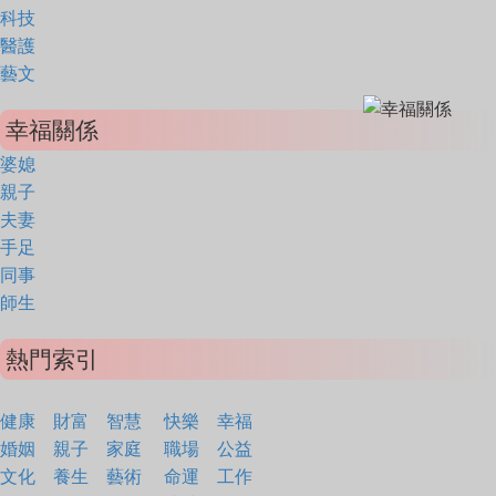
科技
醫護
藝文
幸福關係
婆媳
親子
夫妻
手足
同事
師生
熱門索引
健康
財富
智慧
快樂
幸福
婚姻
親子
家庭
職場
公益
文化
養生
藝術
命運
工作