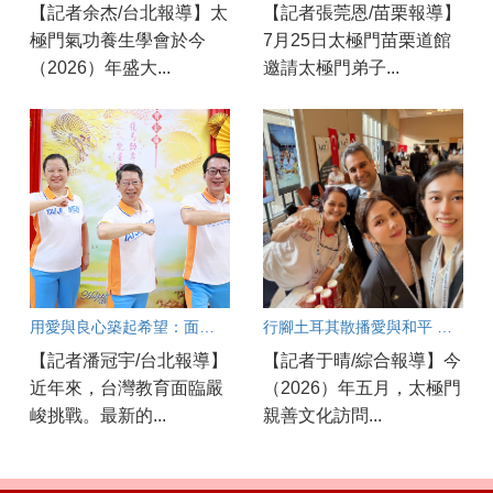
【記者余杰/台北報導】太
【記者張莞恩/苗栗報導】
極門氣功養生學會於今
7月25日太極門苗栗道館
（2026）年盛大...
邀請太極門弟子...
用愛與良心築起希望：面對教育現場的焦慮與AI浪潮，他們如何陪伴孩子成長？
行腳土耳其散播愛與和平 新世代AI講師劉宜欣感動分享
【記者潘冠宇/台北報導】
【記者于晴/綜合報導】今
近年來，台灣教育面臨嚴
（2026）年五月，太極門
峻挑戰。最新的...
親善文化訪問...