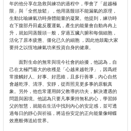
年的他分享在急救與練功的過程中，學會了「超越極
限」與「全然放鬆」，他用蒸饅頭不能漏氣的原理，
生動比喻練氣功時身體能量的凝聚。他提到，練功時
在下腹部丹田處反覆運氣，產生的能量會自動冉冉上
升，就如同蒸饅頭ㄧ般，穿過五臟六腑和每個細胞，
活化了原本疲憊、僵化已久的細胞 ，因此他鼓勵大家
要持之以恆地練氣功來投資自身的健康。
面對生命的無常與現今社會的紛擾，他認為，自
己在太極門最大的收穫是「心越來越乾淨」，因爲經
常接觸好人、好事、好思維，且多行善事，內心自然
會越乾淨、清淨、安靜，從而照見更多事的原貌真
象。另外，他也常運用師父教導的功夫，解決遭遇的
問題與困境。他認為只要凡事秉持無私的心，學習師
父的智慧，就能在生活中找到內心的安定感，並可透
過每日的靜心與祈福，將這份安定的正向能量像蝴蝶
效應般傳送給世界。