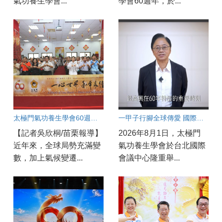
氣功養生學會...
學會60週年，於...
太極門氣功養生學會60週年盛典 苗栗道館同步歡慶 百工百業共展良善力量
一甲子行腳全球傳愛 國際領袖齊聚見證「一心世界」 太極門氣功養生學會60週年慶 環北實況連線
【記者吳欣桐/苗栗報導】
2026年8月1日，太極門
近年來，全球局勢充滿變
氣功養生學會於台北國際
數，加上氣候變遷...
會議中心隆重舉...