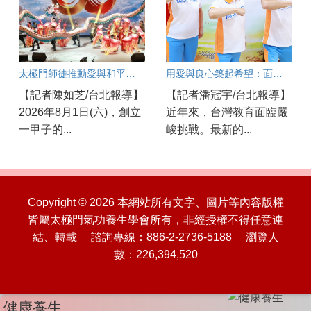
太極門師徒推動愛與和平一甲子
用愛與良心築起希望：面對教育現場的焦慮與AI浪潮，他們如何陪伴孩子成長？
【記者陳如芝/台北報導】
【記者潘冠宇/台北報導】
2026年8月1日(六)，創立
近年來，台灣教育面臨嚴
一甲子的...
峻挑戰。最新的...
Copyright © 2026 本網站所有文字、圖片等內容版權
皆屬太極門氣功養生學會所有，非經授權不得任意連
結、轉載 諮詢專線：886-2-2736-5188 瀏覽人
數：226,394,520
健康養生