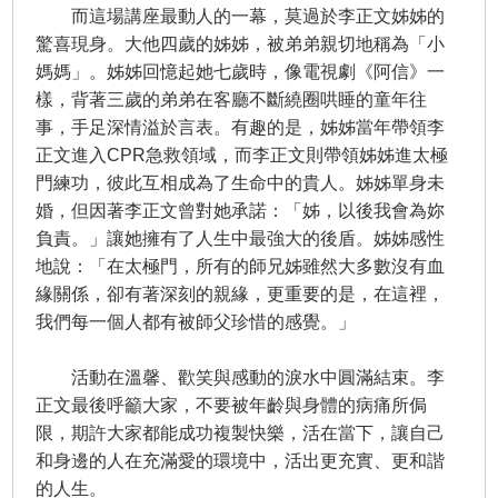
而這場講座最動人的一幕，莫過於李正文姊姊的
驚喜現身。大他四歲的姊姊，被弟弟親切地稱為「小
媽媽」。姊姊回憶起她七歲時，像電視劇《阿信》一
樣，背著三歲的弟弟在客廳不斷繞圈哄睡的童年往
事，手足深情溢於言表。有趣的是，姊姊當年帶領李
正文進入CPR急救領域，而李正文則帶領姊姊進太極
門練功，彼此互相成為了生命中的貴人。姊姊單身未
婚，但因著李正文曾對她承諾：「姊，以後我會為妳
負責。」讓她擁有了人生中最強大的後盾。姊姊感性
地說：「在太極門，所有的師兄姊雖然大多數沒有血
緣關係，卻有著深刻的親緣，更重要的是，在這裡，
我們每一個人都有被師父珍惜的感覺。」
活動在溫馨、歡笑與感動的淚水中圓滿結束。李
正文最後呼籲大家，不要被年齡與身體的病痛所侷
限，期許大家都能成功複製快樂，活在當下，讓自己
和身邊的人在充滿愛的環境中，活出更充實、更和諧
的人生。