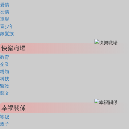
愛情
友情
單親
青少年
銀髮族
快樂職場
教育
企業
粉領
科技
醫護
藝文
幸福關係
婆媳
親子