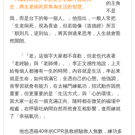
的主角
念，將生老病死昇華為生活的智慧。
不是
我，而是台下的每一個人。」他指出，一般人常把
「生老病死」視為畏途，但若能像《道德經》所言
「順則凡，逆則仙」，將其倒過來思考，人生就會豁
然開朗。
「『老』這個字大家都不喜歡，但老也代表著
『老經驗』與『老師傅』。」李正文感性地說，上天
給每個人都擁有一生的時間，內容就是生活，串起來
就是生命，如何填滿它，全憑自己的心態。他強調，
肯學習就會有能力，在太極門練氣功，招式動作固然
重要，但更重要的是「生活方式」與「心的環境」，
當大家一起在一個充滿正向、隨時都在微笑的磁場中
相處，在呼吸吐納間自然而然會互相影響，進而練就
了「幸福氣功」。
他也憑藉40年的CPR急救經驗救人無數，練功多