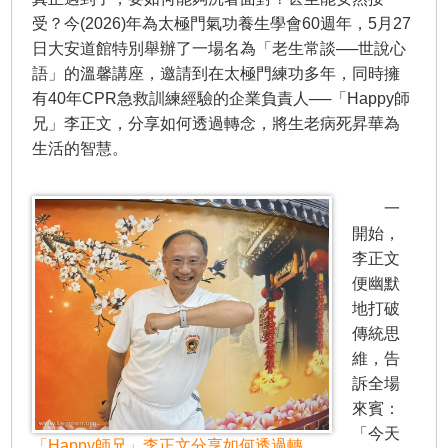
受？今(2026)年為太極門氣功養生學會60週年，5月27
日大安道館特別舉辦了一場名為「老生常談──世說心
語」的溫馨講座，邀請到在太極門練功多年，同時擁
有40年CPR急救訓練經驗的企業負責人──「Happy師
兄」李正文，分享如何透過轉念，將生老病死昇華為
生活的智慧。
一
開始，
李正文
便幽默
地打破
傳統思
維，告
訴全場
來賓：
「今天
「Happy師兄」李正文分享如何透過轉