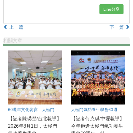
Line分享
上一篇
下一篇
相關文章
60週年文化饗宴 太極門內湖道館分享養生智慧 逾300人參與
太極門氣功養生學會60週年 中壢道館同步連線慶賀
【記者陳琇瑩/台北報導】
【記者何克琪/中壢報導】
2026年8月1日，太極門
今年適逢太極門氣功養生