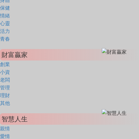
身體
保健
情緒
心靈
活力
青春
財富贏家
創業
小資
老闆
管理
理財
其他
智慧人生
親情
愛情