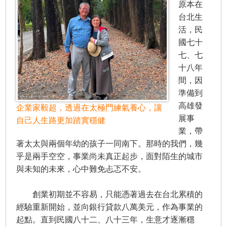
原本在
台北生
活，民
國七十
七、七
十八年
間，因
準備到
高雄發
企業家毅超，透過在太極門練氣養心，讓
展事
自己人生路更加踏實穩健
業，帶
著太太與兩個年幼的孩子一同南下。那時的我們，幾
乎是兩手空空，事業尚未真正起步，面對陌生的城市
與未知的未來，心中難免忐忑不安。
創業初期並不容易，只能憑著過去在台北累積的
經驗重新開始，並向銀行貸款八萬美元，作為事業的
起點。直到民國八十二、八十三年，生意才逐漸穩