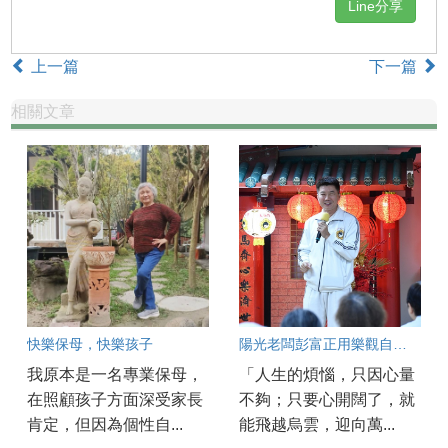
Line分享
上一篇
下一篇
相關文章
快樂保母，快樂孩子
陽光老闆彭富正用樂觀自信創造財富人生
我原本是一名專業保母，
「人生的煩惱，只因心量
在照顧孩子方面深受家長
不夠；只要心開闊了，就
肯定，但因為個性自...
能飛越烏雲，迎向萬...