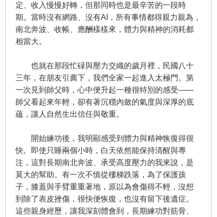
定、收入慢慢好轉，但那同時也是最辛苦的一段時
期。當時沒有網路、沒有AI，所有事情都得親力親為，
南北奔波、收帳、應酬樣樣來，體力與精神的消耗都
相當大。
也就在那段忙碌與壓力交織的歲月裡，民國八十
三年，在朋友引薦下，我們全家一起進入太極門。第
一次見到師父時，心中便升起一種很特別的感受——
師父看起來年輕，卻有著沉穩內斂的氣度與深厚的底
蘊，讓人自然生出信任與敬重。
開始練功後，我明顯感受到體力與精神恢復得很
快。即使只睡兩個小時，白天依然能保持清醒與專
注，這對長期南北奔波、承受高度壓力的我來說，是
莫大的幫助。有一次不慎從樓梯跌落，為了保護孩
子，膝蓋與手臂重重著地，原以為會傷得不輕，沒想
到除了表皮挫傷，很快便恢復，也沒有留下後遺症。
這些親身經歷，讓我深刻體會到，長期練功對筋骨、