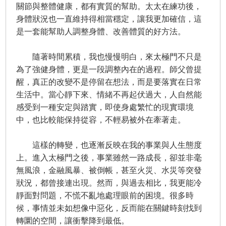
關節與整體健康，都有實質的幫助。太太在練功後，
身體狀況也一直維持得相當穩定，讓我更加確信，這
是一套能幫助人調整身體、改善體質的好方法。
隨著時間累積，我也慢慢明白，來太極門不只是
為了強健身體，更是一段調整內在的過程。師父曾提
醒，真正的改變不是停留在想法，而是要落實在日常
生活中。當心靜下來、情緒不再起伏過大，人自然能
感受到一種安定與踏實，即使身處繁忙的現實環境
中，也比較能保持從容，不輕易被外在牽著走。
這樣的轉變，也逐漸反映在我的事業與人生態度
上。進入太極門之後，事業雖然一路成長，卻並非毫
無風浪，金融風暴、被倒帳，甚至火災、水災等突發
狀況，都曾接連出現。然而，與過去相比，我更能冷
靜面對問題，不慌不亂地處理眼前的困境。很多時
候，事情並未如想像中惡化，反而能在關鍵時刻找到
轉圜的空間，讓衝擊降到最低。