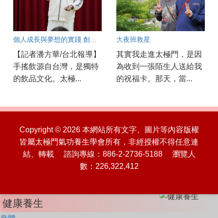
個人成長與夢想的實踐 創業新篇章
大夜班救星
【記者潘方華/台北報導】
其實我走進太極門，是因
手搖飲源自台灣，是獨特
為收到一張陌生人送給我
的飲品文化。太極...
的祝福卡。那天，當...
Copyright © 2026 本網站所有文字、圖片等內容版權
皆屬太極門氣功養生學會所有，非經授權不得任意連
結、轉載 諮詢專線：886-2-2736-5188 瀏覽人
數：226,322,412
健康養生