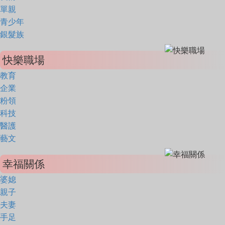
單親
青少年
銀髮族
快樂職場
教育
企業
粉領
科技
醫護
藝文
幸福關係
婆媳
親子
夫妻
手足