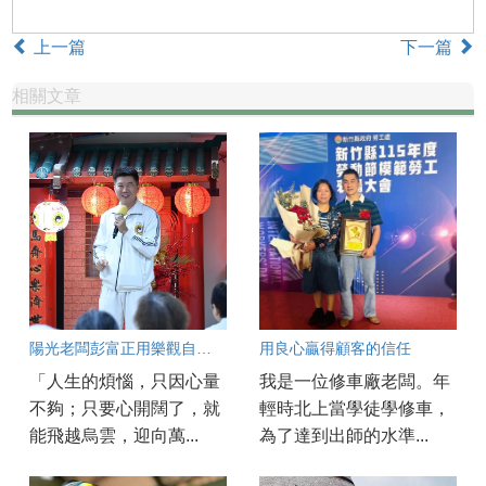
上一篇
下一篇
相關文章
陽光老闆彭富正用樂觀自信創造財富人生
用良心贏得顧客的信任
「人生的煩惱，只因心量
我是一位修車廠老闆。年
不夠；只要心開闊了，就
輕時北上當學徒學修車，
能飛越烏雲，迎向萬...
為了達到出師的水準...