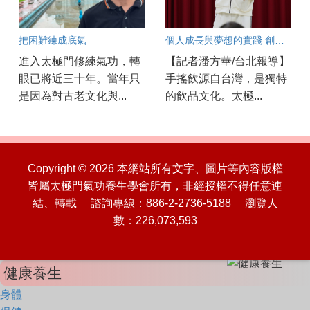
把困難練成底氣
個人成長與夢想的實踐 創業新篇章
進入太極門修練氣功，轉
【記者潘方華/台北報導】
眼已將近三十年。當年只
手搖飲源自台灣，是獨特
是因為對古老文化與...
的飲品文化。太極...
Copyright © 2026 本網站所有文字、圖片等內容版權
皆屬太極門氣功養生學會所有，非經授權不得任意連
結、轉載 諮詢專線：886-2-2736-5188 瀏覽人
數：226,073,593
健康養生
身體