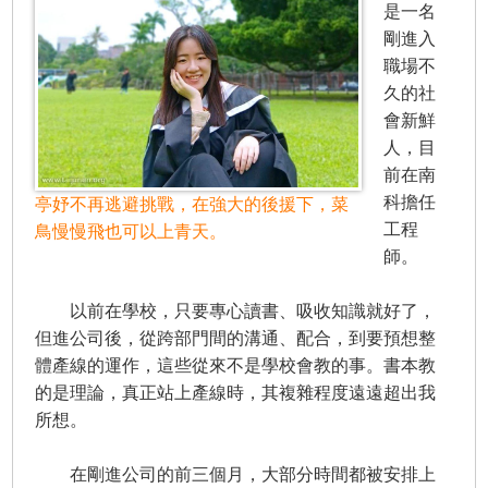
是一名
剛進入
職場不
久的社
會新鮮
人，目
前在南
科擔任
亭妤不再逃避挑戰，在強大的後援下，菜
工程
鳥慢慢飛也可以上青天。
師。
以前在學校，只要專心讀書、吸收知識就好了，
但進公司後，從跨部門間的溝通、配合，到要預想整
體產線的運作，這些從來不是學校會教的事。書本教
的是理論，真正站上產線時，其複雜程度遠遠超出我
所想。
在剛進公司的前三個月，大部分時間都被安排上