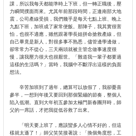
課，所以我每天都能準時上下班，但一轉正職後，壓
力瞬間撲面而來。尤其年前那段時間，正逢南部大地
震，公司產線受損，我們幾乎是每天七點上班、晚上
九點下班，加班成了家常便飯。那陣子，我其實很害
怕，也很不適應，雖然跟著學長姐拼命搶救產線，但
自己畢竟是新人，對很多事不熟悉，儘管邊學邊做，
卻常常力不從心，三天兩頭就被主管念做事速度很
慢，讓我壓力很大也很厭世。「難道我一輩子都要過
這樣的生活嗎？」當時，我腦中不斷浮出這樣的負面
想法。
辛苦加班到了過年，總算可以放假了，我卻憂喜
參半，一想到年後又要回到那個緊繃的節奏，整個人
陷入低潮。直到大年初五參加太極門新春團拜時，師
父的一席話，才把我從低谷救了出來。
「明天要上班了，應該蠻多人心情不好的，但這
樣就太遜了！」師父笑笑接著說：「換個角度想，工