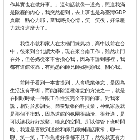
作其實也在做好事。」這句話就像一道光，照進我滿
是陰霾的內心，我突然想到，去上班也是為臺灣GDP
貢獻一點心力耶，當我轉換心情，笑一笑後，好像壓
力就沒這麼大了。
我從小就和家人在太極門練氣功，高中以前在台
中，後來到台北讀大學，現在來台南工作，雖然出門
在外，但爸媽從來不會擔心我，因為不論到哪裡，我
都有道館依靠，有熟悉的師兄師姊照顧我、關心我。
前陣子看到一本書提到，人會職業倦怠，是因為
生活沒有平衡，而能解除這種倦怠的方法之一，就是
在閒暇時做一件跟工作性質完全不同的事。對我來
說，相對於步調快、節奏緊張的科技業，神氣家族就
是那個平衡點，因為道館的氛圍很融洽、很舒適，是
可以讓我好好放鬆、喘息的空間。所以儘管下班時間
晚，我還是喜歡到道館和師兄師姊閒話家常，聊一
聊、笑一笑，工作焦慮好像都不見了，然後就更有力