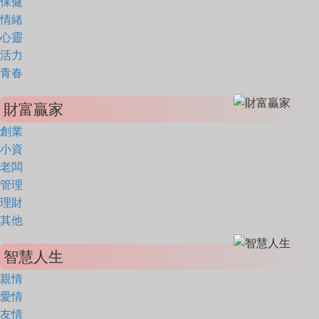
保健
情緒
心靈
活力
青春
財富贏家
創業
小資
老闆
管理
理財
其他
智慧人生
親情
愛情
友情