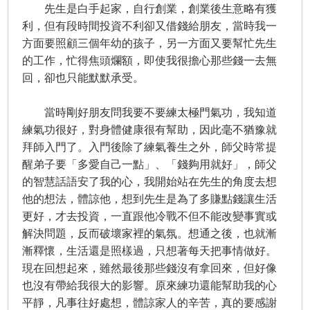
先生是白手起家，自行創業，創業後生意略有獲
利，但有段時間投資不利卻又借錢給朋友，當時我一
方面要照顧三個年幼的孩子，另一方面又要幫忙先生
的工作，忙得焦頭爛額，即使我很擔心那些錢一去無
回，卻也只能默默承受。
當時剛好朋友問我要不要練太極門氣功，我知道
練氣功很好，對身體健康很有幫助，因此毫不猶豫就
拜師入門了。入門後除了練氣養生之外，師父時常提
醒弟子要「多愛自己一點」、「錢夠用就好」，師父
的智慧話語安了我的心，我開始站在先生的角度去想
他的想法，體諒他，想到先生是為了多賺點錢讓生活
更好，才去投資，一直跟他冷戰不但不能改變事實或
解決問題，反而破壞家裡的氣氛。想通之後，也就漸
漸釋懷，生活還是照樣過，只想著每天把事情做好。
現在回想起來，雖然最後那些錢沒有拿回來，但好像
也沒有帶給我很大的影響。原來練功還能幫助我的心
平靜，凡事往好處想，體諒家人的辛苦，真的要感謝