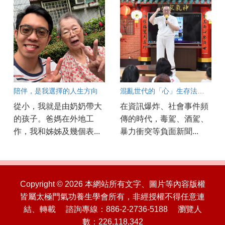
陪伴，是我選擇的人生方向
混亂世代的「心」生存法則 太極門弟子馬小蘭分享以智慧守護平安
從小，我就是由奶奶帶大
在資訊爆炸、社會事件頻
的孩子。爸媽在外地工
傳的時代，毒駕、酒駕、
作，我和姊姊及幾個表...
暴力衝突等負面新聞...
Copyright © 2026 本網站所有文字、圖片等內容版權
皆屬太極門氣功養生學會所有，非經授權不得任意連
結、轉載 諮詢專線：886-2-2736-5188 瀏覽人
數：226,118,342