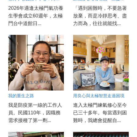
2026年適逢太極門氣功養
「遇到困難時，不要急著
生學會成立60週年，太極
放棄，而是冷靜思考、盡
門台中道館日...
力而為，往往就能找...
我的重生之路
用良心與太極智慧走過困境
我是防疫第一線的工作人
進入太極門練氣修心至今
員。民國110年，因職務
已三十多年。每當遇到困
需求接種了第一劑...
難時，我總會提醒自...