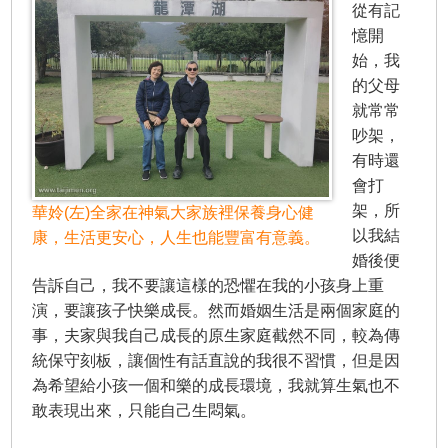
從有記
憶開
始，我
的父母
就常常
吵架，
有時還
會打
架，所
華姈(左)全家在神氣大家族裡保養身心健
以我結
康，生活更安心，人生也能豐富有意義。
婚後便
告訴自己，我不要讓這樣的恐懼在我的小孩身上重
演，要讓孩子快樂成長。然而婚姻生活是兩個家庭的
事，夫家與我自己成長的原生家庭截然不同，較為傳
統保守刻板，讓個性有話直說的我很不習慣，但是因
為希望給小孩一個和樂的成長環境，我就算生氣也不
敢表現出來，只能自己生悶氣。