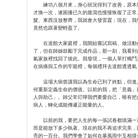
練功八個月來，身心狀況得到了改善，原本肺
才換一次，連困擾已久的腹瀉也慢慢恢復了正常
髮、東西沒放整齊，我就會大發雷霆；現在，我
竟然也跟著變輕盈了。
在道館大家庭裡，我開始嘗試寫稿、做活動佈
了，但在師姊鼓勵下完成作品，那一刻，我看到
氣家族裡找回了彼此。我發現，一個人單打獨鬥
在病痛與工作的牢籠裡，每個禮拜去道館透透氣
這場大病曾讓我以為生命已到了終點，但進入
何重新定義生命的價值。以前的我，把「意義」
人與助己」。師父常叮嚀我們要愛自己，唯有把
病人，轉化成能傳遞正能量的人。
以前的我，要把人生的每一張試卷都填滿一百
而是能放下多少執著。現在的我不再追求完美，
亮的一百分。我們學會了如何在暴風雨中互相撐