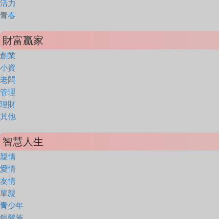
活力
青春
財富贏家
創業
小資
老闆
管理
理財
其他
智慧人生
親情
愛情
友情
單親
青少年
銀髮族