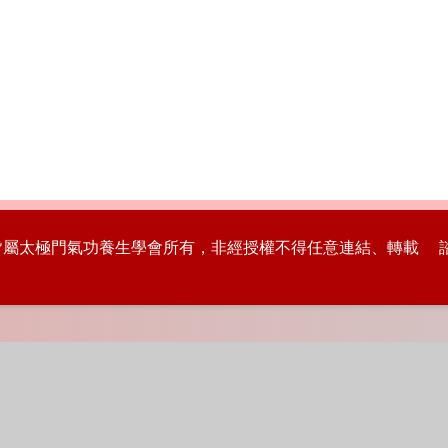
版權皆屬太極門氣功養生學會所有，非經授權不得任意連結、轉載 諮詢專線：8