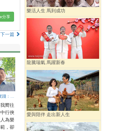
樂活人生 馬到成功
ne分享
下一篇
龍騰瑞氣 馬躍新春
從嚮往到實踐：我的俠義人生
，我嚮往
說中行俠
愛與陪伴 走出新人生
助人為樂
風範，卻