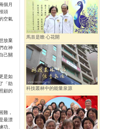
兩個月
根頭
的空氣
馬首是瞻 心花開
想放棄
們在神
自己關
更是如
了「助
科技叢林中的能量泉源
照顧的
困難，
是最漂
練功、