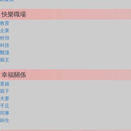
快樂職場
教育
企業
粉領
科技
醫護
藝文
幸福關係
婆媳
親子
夫妻
手足
同事
師生