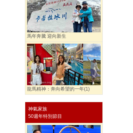
馬年奔騰 迎向新生
龍馬精神：奔向希望的一年(1)
神氣家族
50週年特別節目