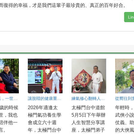
而復得的幸福，才是我們這輩子最珍貴的、真正的百年好合。
Li
一個承諾，一世深情
讓脫韁的健康重回正軌
練氣修心翻轉人生 陳吉村找回健康與幸福
9歲的時候
2026年適逢太
太極門台中道館
年輕時
世，我也
極門氣功養生學
5月5日下午舉辦
武俠小
陪伴他一
會成立六十週
人生智慧分享講
仗義、
言。
年，太極門台中
座，太極門弟子
的大俠