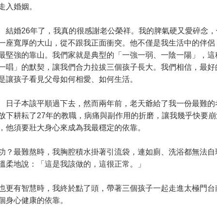
走入婚姻。
婚26年了，我真的很感謝老公榮祥。我的脾氣硬又愛碎念，
一座寬厚的大山，從不跟我正面衝突。他不僅是我生活中的伴侶
最堅強的靠山。我們家就是典型的「一強一弱、一陰一陽」，這
一唱」的默契，讓我們合力拉拔三個孩子長大。我們相信，最好
是讓孩子看見父母如何相愛、如何生活。
子本該平順過下去，然而兩年前，老天爺給了我一份最難的
放下耕耘了27年的教職，病痛與副作用的折磨，讓我幾乎快要崩
，他須要壯大身心來成為我最穩定的依靠。
？最難熬時，我胸腔積水掛著引流袋，連如廁、洗浴都無法自
溫柔地說：「這是我該做的，這很正常。」
更有智慧時，我終於點了頭，帶著三個孩子一起走進太極門台
個身心健康的依靠。