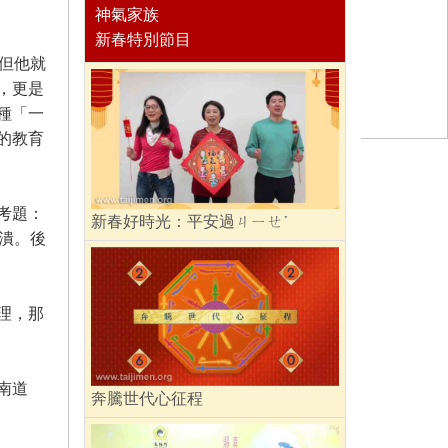
神氣家族
新春特別節目
但他就
，更是
種「一
的教育
考題：
新春好時光：平安過ㄐㄧㄝˊ
潰。後
理，那
南道
奔騰世代心征程