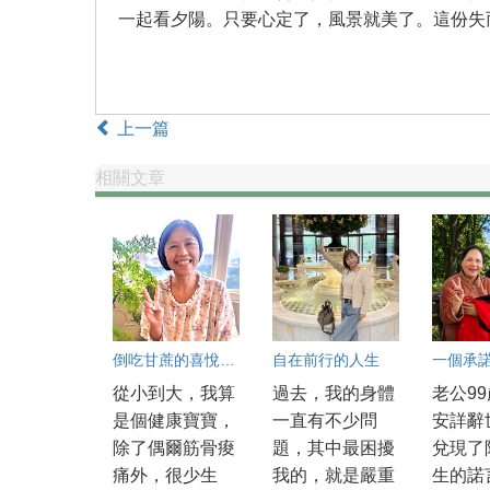
一起看夕陽。只要心定了，風景就美了。這份失
上一篇
相關文章
倒吃甘蔗的喜悅人生
自在前行的人生
從小到大，我算
過去，我的身體
老公9
是個健康寶寶，
一直有不少問
安詳辭
除了偶爾筋骨痠
題，其中最困擾
兌現了
痛外，很少生
我的，就是嚴重
生的諾