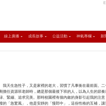
E
線上廣播
成長故事
公益活動
神氣專欄
新
天生急性子，又是家裡的老大，習慣了凡事衝在最前面。二
剛擔任資源班老師時，總是那個最後下班的人，以為人生的節奏
碌、緊繃、追求完美。那時校園裡有個內斂的身影引起我的注意
潑的「急驚風」，他是安靜的「慢郎中」，這份性格的互補，讓