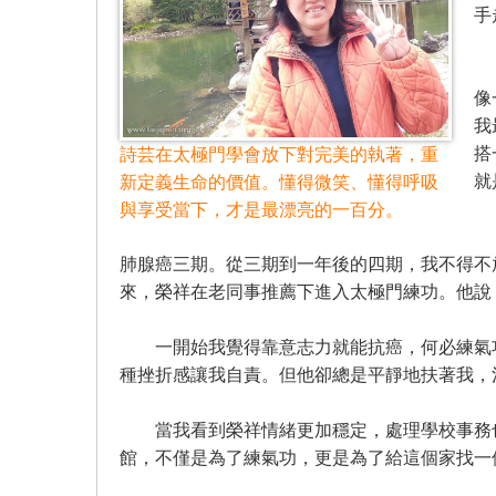
手
結
像
我
搭
詩芸在太極門學會放下對完美的執著，重
就
新定義生命的價值。懂得微笑、懂得呼吸
與享受當下，才是最漂亮的一百分。
日
肺腺癌三期。從三期到一年後的四期，我不得不
來，榮祥在老同事推薦下進入太極門練功。他說
一開始我覺得靠意志力就能抗癌，何必練氣功
種挫折感讓我自責。但他卻總是平靜地扶著我，
當我看到榮祥情緒更加穩定，處理學校事務也
館，不僅是為了練氣功，更是為了給這個家找一