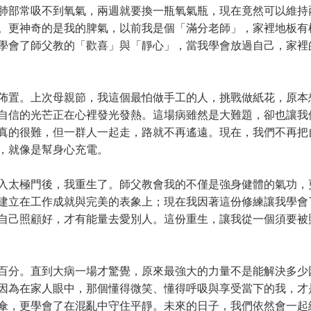
部常吸不到氧氣，兩週就要換一瓶氧氣瓶，現在竟然可以維持
。更神奇的是我的脾氣，以前我是個「滿分老師」，家裡地板有
學會了師父教的「歡喜」與「靜心」，當我學會放過自己，家裡
置。上次母親節，我這個最怕做手工的人，挑戰做紙花，原本
自信的光芒正在心裡發光發熱。這場病雖然是大難題，卻也讓我
真的很難，但一群人一起走，路就不再遙遠。現在，我們不再把
，就像是幫身心充電。
太極門後，我重生了。師父教會我的不僅是強身健體的氣功，
建立在工作成就與完美的表象上；現在我因著這份修練讓我學會
自己照顧好，才有能量去愛別人。這份重生，讓我從一個須要被
分。直到大病一場才驚覺，原來最強大的力量不是能解決多少
因為在家人眼中，那個懂得微笑、懂得呼吸與享受當下的我，才
傘，更學會了在混亂中守住平靜。未來的日子，我們依然會一起