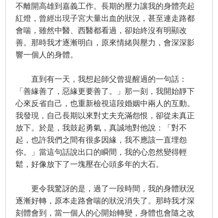
不離開高雄到嘉義工作。長期的壓力讓我的身體亮起
紅燈，曾經出現子宮大量出血的狀況，甚至連走路都
會喘，雖然中醫、西醫都看過，卻始終沒有明顯改
善。那時我才逐漸明白，原來情緒與壓力，會深深影
響一個人的身體。
直到有一天，我想起師父曾提醒過的一句話：
「善緣善了，惡緣更要善了。」那一刻，我開始靜下
心來反省自己，也重新檢視這段婚姻中兩人的互動。
我發現，自己長期以來對丈夫充滿怨恨，卻從未真正
放下。於是，我鼓起勇氣，真誠地對他說：「對不
起，也許我們之間有很多因緣，我不應該一直埋怨
你。」當這句話說出口的瞬間，我的心忽然變得輕
鬆，好像放下了一塊壓在心頭多年的大石。
更令我驚訝的是，過了一段時間，我的身體狀況
逐漸好轉，原本走路會喘的狀況消失了。那時我才深
刻體會到，當一個人的心開始轉變，身體也會隨之改