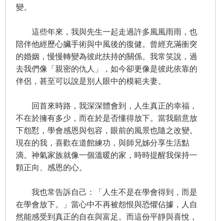
變。
這些年來，我與先生一起走過許多風風雨雨，也
陪伴他經歷心臟手術與中風後的復健。曾經充滿衝突
的婚姻，慢慢轉變為彼此扶持的關係。我常笑說，過
去我們像「親密的仇人」，如今卻更像是彼此依靠的
伴侶，甚至可以說是別人眼中的模範夫妻。
回首來時路，我深深體會到，人生真正的幸福，
不在於擁有多少，而在於是否懂得放下。當我願意放
下怨懟，學會感恩與包容，眼前的風景也隨之改變。
現在的我，喜歡在道館練功，與師兄姊分享生活點
滴。神氣家族就像一個溫暖的家，時時提醒我保持一
顆正向、感恩的心。
我也常告訴自己：「人生不是在學會得到，而是
在學會放下。」當心中不再被怨恨與恐懼佔據，人自
然能感受到真正的自在與富足。而這份平靜與喜悅，