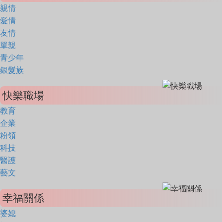
親情
愛情
友情
單親
青少年
銀髮族
快樂職場
教育
企業
粉領
科技
醫護
藝文
幸福關係
婆媳