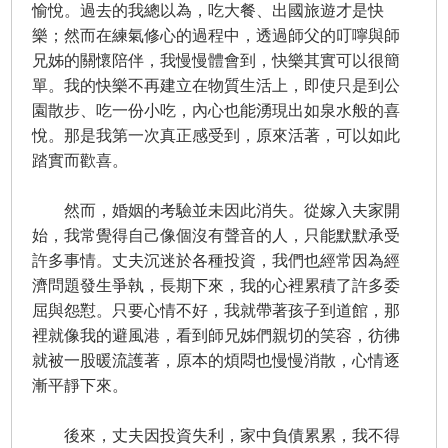
愉悅。過去的我總以為，吃大餐、出國旅遊才是快
樂；然而在練氣修心的過程中，透過師父的叮嚀與師
兄姊的關懷陪伴，我慢慢體會到，快樂其實可以很簡
單。我的快樂不再建立在物質生活上，即使只是到公
園散步、吃一份小吃，內心也能湧現出如泉水般的喜
悅。那是我第一次真正感受到，原來活著，可以如此
踏實而歡喜。
然而，婚姻的考驗並未因此消失。從嫁入夫家開
始，我常覺得自己像個沒有聲音的人，只能默默承受
許多事情。丈夫沉迷於各種投資，我們也經常因為經
濟問題發生爭執，長期下來，我的心裡累積了許多委
屈與怨懟。只要心情不好，我就帶著孩子到道館，那
裡就像我的避風港，看到師兄姊們親切的笑容，彷彿
就被一股暖流護著，原本的煩悶也慢慢消散，心情逐
漸平靜下來。
後來，丈夫因投資失利，家中負債累累，我不得