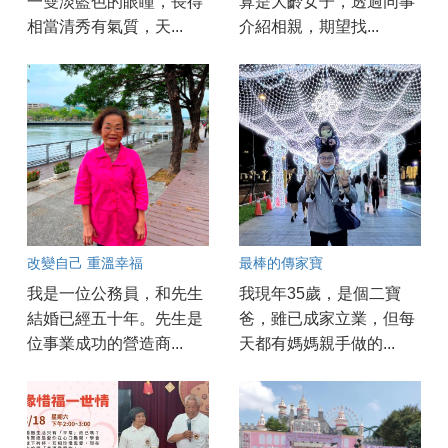
一雙淡藍色的眼瞳，長得
算是大齡女子，透過同事
相當清秀有氣質，天...
介紹相親，期望找...
改變自己 重溫幸福
最棒的傳家寶
我是一位公務員，和先生
我現年35歲，是個二寶
結婚已經五十年。先生是
爸，雖已成家立業，但每
位事業成功的營造商...
天都有媽媽親手做的...