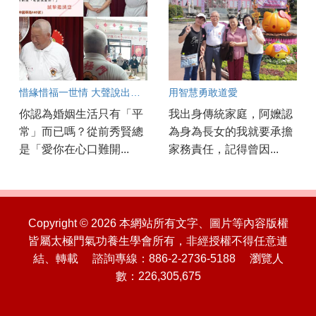
惜緣惜福一世情 大聲說出我愛妳
用智慧勇敢道愛
你認為婚姻生活只有「平
我出身傳統家庭，阿嬤認
常」而已嗎？從前秀賢總
為身為長女的我就要承擔
是「愛你在心口難開...
家務責任，記得曾因...
Copyright © 2026 本網站所有文字、圖片等內容版權
皆屬太極門氣功養生學會所有，非經授權不得任意連
結、轉載 諮詢專線：886-2-2736-5188 瀏覽人
數：226,305,675