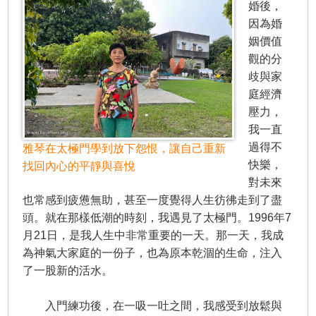
婚後，
因為婚
姻價值
觀的分
歧與家
庭經濟
壓力，
我一直
過得不
雅琴在太極門學到放下怨恨，讓自己重新
快樂，
找回內心的平靜與喜悅
對未來
也常感到疲憊無助，甚至一度覺得人生彷彿走到了盡
頭。就在那樣低潮的時刻，我遇見了太極門。1996年7
月21日，是我人生中非常重要的一天。那一天，我成
為神氣大家庭的一份子，也為原本乾涸的生命，注入
了一股新的活水。
入門練功後，在一吸一吐之間，我感受到放鬆與