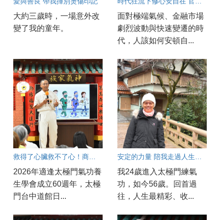
愛與善良 帶我揮別燙傷印記
時代狂流下修心安自在 官大愋：真正要投資的是人心
大約三歲時，一場意外改
面對極端氣候、金融市場
變了我的童年。
劇烈波動與快速變遷的時
代，人該如何安頓自...
救得了心臟救不了心！商東福醫師投入國際人道救援的抉擇
安定的力量 陪我走過人生考驗
2026年適逢太極門氣功養
我24歲進入太極門練氣
生學會成立60週年，太極
功，如今56歲。回首過
門台中道館日...
往，人生最精彩、收...