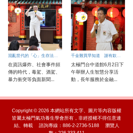
混亂世代的「心」生存法則 太極門弟子馬小蘭分享以智慧守護平安
千金難買早知道 謝有欽分享在無常中學會珍惜當下
在資訊爆炸、社會事件頻
太極門台中道館6月2日下
傳的時代，毒駕、酒駕、
午舉辦人生智慧分享活
暴力衝突等負面新聞...
動，長年服務於金融...
Copyright © 2026 本網站所有文字、圖片等內容版權
皆屬太極門氣功養生學會所有，非經授權不得任意連
結、轉載 諮詢專線：886-2-2736-5188 瀏覽人
數：226,333,411