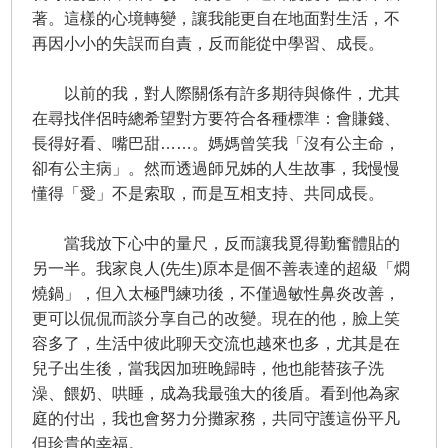
著。這樣的心境轉變，讓我能更自在地面對生活，不
再因小小的失誤而自責，反而能從中學習、成長。
以前的我，對人際關係有許多期待與條件，尤其
在尋找伴侶時總希望對方要符合各種標準：會賺錢、
長得好看、嘴巴甜……。媽媽曾笑我「沒有公主命，
卻有公主病」。然而透過師兄姊的人生故事，我慢慢
懂得「愛」不是索取，而是互相支持、共同成長。
當我放下心中的量尺，反而讓我覓得勤奮體貼的
另一半。我家良人(先生)原本是個不善表達的超級「燜
燒鍋」，但入太極門練功後，不僅過敏性鼻炎改善，
更可以侃侃而談分享自己的改變。現在的他，臉上笑
容多了，生活中彼此聊天交流也越來也多，尤其是在
兒子出生後，當我因加班晚歸時，他也能替孩子洗
澡、餵奶、哄睡，成為我最強大的後盾。看到他為家
庭的付出，我也會努力分攤家務，共同守護這份平凡
但珍貴的幸福。