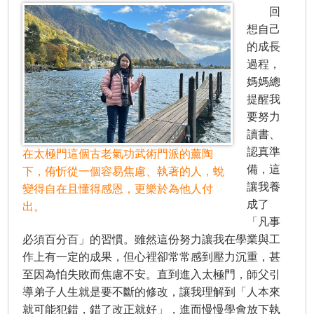
回
想自己
的成長
過程，
媽媽總
提醒我
要努力
讀書、
認真準
在太極門這個古老氣功武術門派的薰陶
備，這
下，侑忻從一個容易焦慮、執著的人，蛻
讓我養
變得自在且懂得感恩，更樂於為他人付
成了
出。
「凡事
必須百分百」的習慣。雖然這份努力讓我在學業與工
作上有一定的成果，但心裡卻常常感到壓力沉重，甚
至因為怕失敗而焦慮不安。直到進入太極門，師父引
導弟子人生就是要不斷的修改，讓我理解到「人本來
就可能犯錯，錯了改正就好」，進而慢慢學會放下執