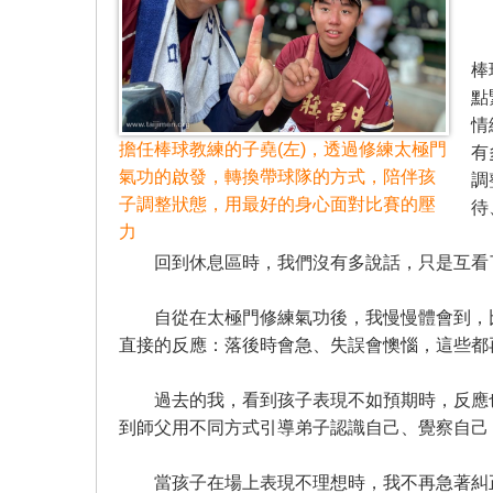
2
棒
點
情
擔任棒球教練的子堯(左)，透過修練太極門
有
氣功的啟發，轉換帶球隊的方式，陪伴孩
調
子調整狀態，用最好的身心面對比賽的壓
待
力
回到休息區時，我們沒有多說話，只是互看了
自從在太極門修練氣功後，我慢慢體會到，比
直接的反應：落後時會急、失誤會懊惱，這些都
過去的我，看到孩子表現不如預期時，反應也
到師父用不同方式引導弟子認識自己、覺察自己
當孩子在場上表現不理想時，我不再急著糾正