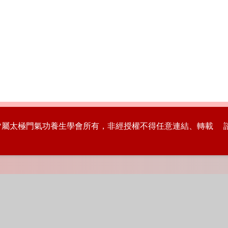
版權皆屬太極門氣功養生學會所有，非經授權不得任意連結、轉載 諮詢專線：8