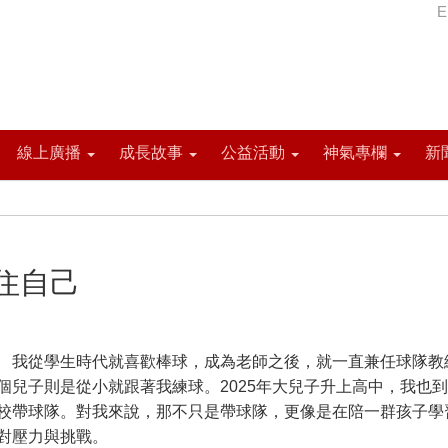
E
線上廣播
成長故事
公益活動
神氣專欄
新
住自己
從學生時代就喜歡棒球，成為老師之後，就一直兼任球隊教
個兒子則是從小就跟著我練球。2025年大兒子升上高中，我也
校帶球隊。對我來說，那不只是帶球隊，更像是在陪一群孩子學
對壓力與挑戰。