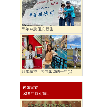
馬年奔騰 迎向新生
龍馬精神：奔向希望的一年(1)
神氣家族
50週年特別節目