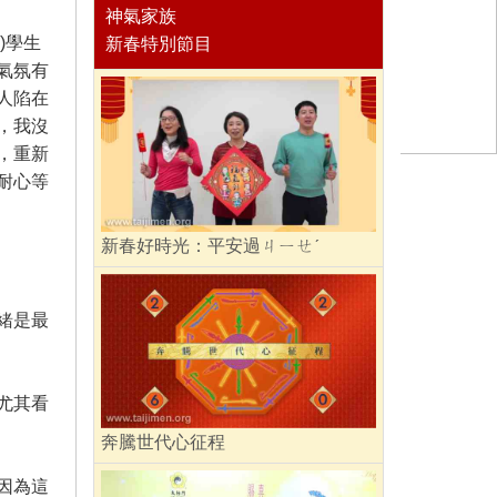
神氣家族
)學生
新春特別節目
氣氛有
人陷在
，我沒
，重新
耐心等
新春好時光：平安過ㄐㄧㄝˊ
緒是最
尤其看
奔騰世代心征程
因為這