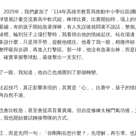
025年，我們參加了「114年高雄市教育局推動中小學社區(團
球發展計畫交流賽高中軟式組」棒球比賽。比賽開始時，場上的
緊繃，有的孩子開始急著揮棒，有人失誤後就悶著不說話，整個
緒裡。輪到兒子上場打擊時，我看得出他的情緒起伏。站在場邊
多說什麼，只是用手勢，提醒他穩住。他看了我一眼，稍微停頓
整呼吸與步調，再進入打擊區。那一球，他沒有急著出棒，而是
、確實掌握擊球點，最後擊出一支安打。
一眼。我知道，他自己也感覺到了那個轉變。
起技巧，真正影響表現的，其實是「心」。比賽中，孩子的情
再自然不過。
會比較急，甚至會提高音量責備。但自從修練太極門氣功後，
，我也開始嘗試轉換帶隊的方式。
，而是先問一句：「你剛剛在想什麼？」先理解，再引導。也