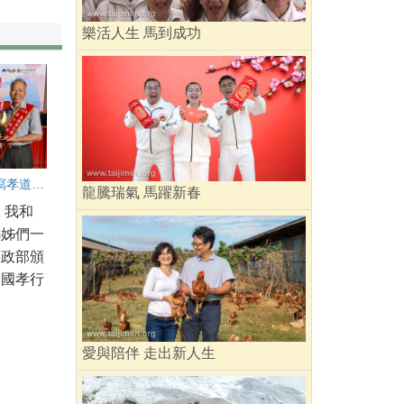
樂活人生 馬到成功
用行動書寫孝道 用修行點亮人生
龍騰瑞氣 馬躍新春
，我和
姊姊們一
內政部頒
全國孝行
愛與陪伴 走出新人生