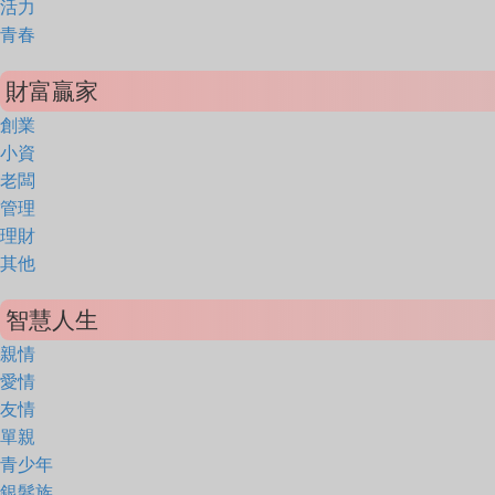
活力
青春
財富贏家
創業
小資
老闆
管理
理財
其他
智慧人生
親情
愛情
友情
單親
青少年
銀髮族