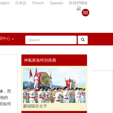
nglish
日本語
French
Spanish
與我們聯絡
聞中心
神氣家族特別推薦
練，而
到他的
習如何
慶端陽祈太平