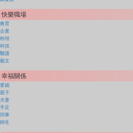
快樂職場
教育
企業
粉領
科技
醫護
藝文
幸福關係
婆媳
親子
夫妻
手足
同事
師生