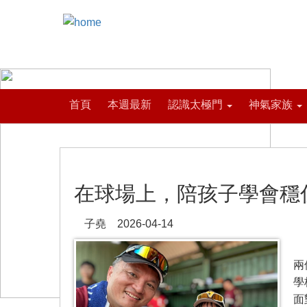
首頁
本週最新
認識太極門
神氣家族
在球場上，陪孩子學會穩
子堯 2026-04-14
我
兩
學
面