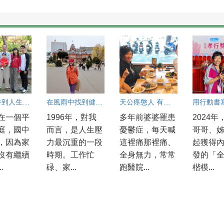
從麵包香到人生香的體悟
在風雨中找到健康的光
天公疼憨人 有捨就有得
在一個平
1996年，對我
多年前婆婆罹患
2024年
庭，國中
而言，是人生壓
憂鬱症，每天喊
哥哥、
，因為家
力最沉重的一段
這裡痛那裡痛、
起獲得
沒有繼續
時期。工作忙
全身無力，常常
發的「
.
碌、家...
跑醫院...
楷模...