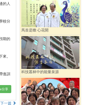
邊的人
學校分
馬首是瞻 心花開
預期的
下來。
科技叢林中的能量泉源
帶進訓
ne分享
下一篇