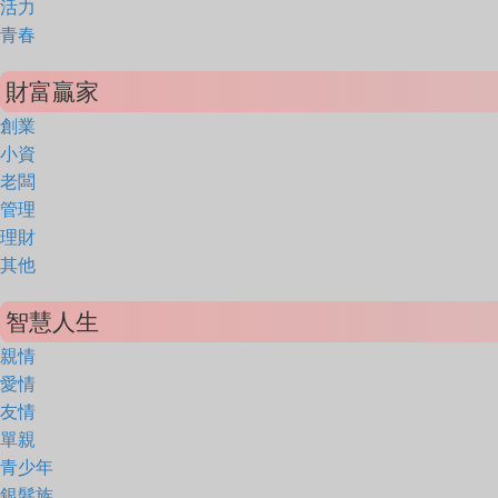
活力
青春
財富贏家
創業
小資
老闆
管理
理財
其他
智慧人生
親情
愛情
友情
單親
青少年
銀髮族