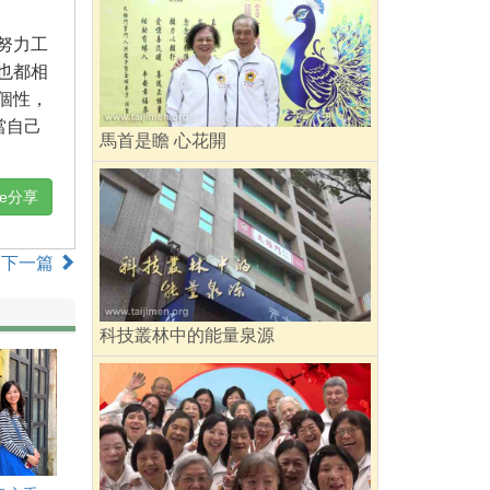
努力工
也都相
個性，
當自己
馬首是瞻 心花開
ne分享
下一篇
科技叢林中的能量泉源