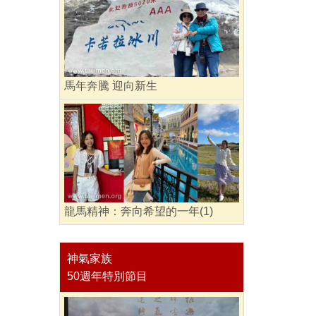
馬年奔騰 迎向新生
龍馬精神：奔向希望的一年(1)
神氣家族
50週年特別節目