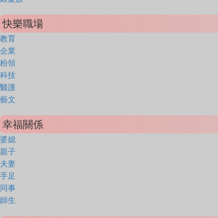
快樂職場
教育
企業
粉領
科技
醫護
藝文
幸福關係
婆媳
親子
夫妻
手足
同事
師生