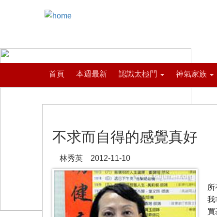
首頁
本週最新
認識太極門
神氣家族
不求而自得的感覺真好
林秀英 2012-11-10
過
所
我
買