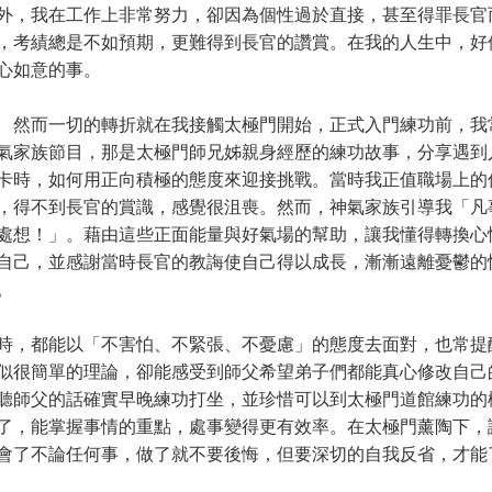
外，我在工作上非常努力，卻因為個性過於直接，甚至得罪長官
，考績總是不如預期，更難得到長官的讚賞。在我的人生中，好
心如意的事。
而一切的轉折就在我接觸太極門開始，正式入門練功前，我
氣家族節目，那是太極門師兄姊親身經歷的練功故事，分享遇到
卡時，如何用正向積極的態度來迎接挑戰。當時我正值職場上的
，得不到長官的賞識，感覺很沮喪。然而，神氣家族引導我「凡
處想！」。藉由這些正面能量與好氣場的幫助，讓我懂得轉換心
自己，並感謝當時長官的教誨使自己得以成長，漸漸遠離憂鬱的
。
，都能以「不害怕、不緊張、不憂慮」的態度去面對，也常提
似很簡單的理論，卻能感受到師父希望弟子們都能真心修改自己
聽師父的話確實早晚練功打坐，並珍惜可以到太極門道館練功的
了，能掌握事情的重點，處事變得更有效率。在太極門薰陶下，
會了不論任何事，做了就不要後悔，但要深切的自我反省，才能