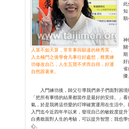
此
知
順
然
神
關
人算不如天算，常常事與願違的林秀英，
期
入太極門之後學會凡事往好處想，務實練
好
功修改自己，人生五寶不求而自得，好運
省
自然跟著來。
擾
入門練功後，師父引導我們弟子們面對困境時
「把所有事情的結果都當作是最好的安排。」看
氣，於是我將這些愛的叮嚀確實運用在生活中。
入門迄今近四年半以來，發現自己的敏銳度提升
白勇敢面對人生的考驗，可以提升智慧；我也學
心。