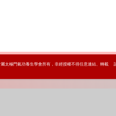
版權皆屬太極門氣功養生學會所有，非經授權不得任意連結、轉載 諮詢專線：8