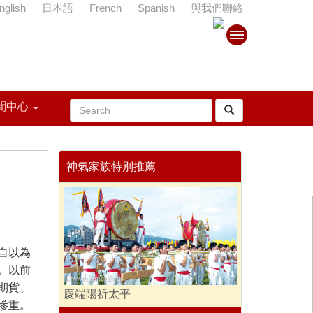
nglish
日本語
French
Spanish
與我們聯絡
聞中心
神氣家族特別推薦
自以為
。以前
期貨、
慶端陽祈太平
慘重。