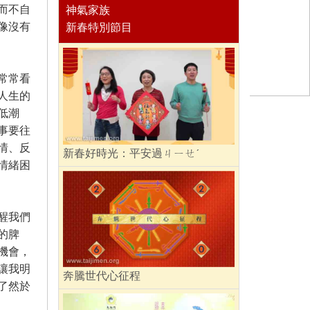
而不自
神氣家族
像沒有
新春特別節目
常常看
人生的
低潮
事要往
情、反
新春好時光：平安過ㄐㄧㄝˊ
情緒困
醒我們
的脾
機會，
讓我明
奔騰世代心征程
了然於