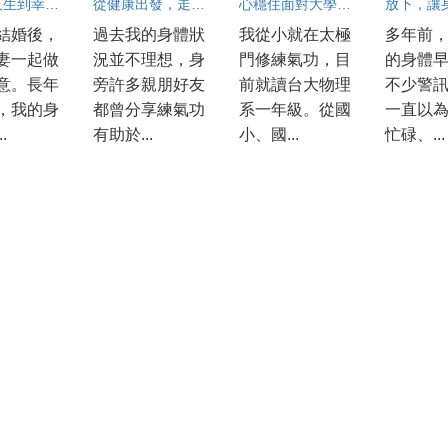
從市場人生到幸福人生
從健康出發，走向更寬廣的人生
心穩住面對大學考試
結婚後，
過去我的身體狀
我從小就在太極
多年前
妻一起做
況並不理想，身
門修練氣功，目
的身體
意。長年
旁許多親朋好友
前就讀台大物理
不少警
，我的身
都曾分享練氣功
系一年級。從國
一直以
.
有助於...
小、國...
忙碌、...