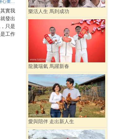
放下，讓身心重新呼吸
，其實我
樂活人生 馬到成功
早就發出
訊，只是
為是工作
龍騰瑞氣 馬躍新春
愛與陪伴 走出新人生