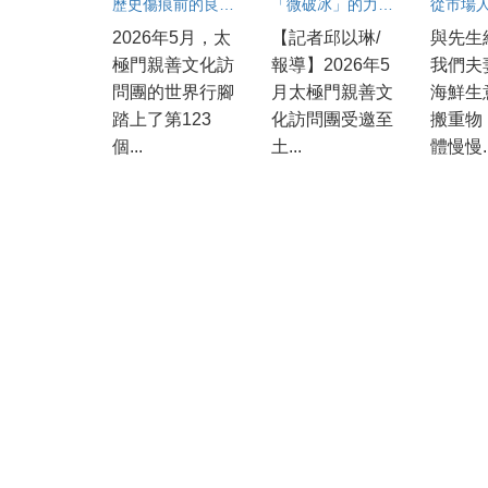
歷史傷痕前的良心祝禱 馮雅燕在愛爾蘭的震撼與感動
「微破冰」的力量 陳莉琄從土耳其高峰會帶回職場的良心功夫
2026年5月，太
【記者邱以琳/
與先生
極門親善文化訪
報導】2026年5
我們夫
問團的世界行腳
月太極門親善文
海鮮生
踏上了第123
化訪問團受邀至
搬重物
個...
土...
體慢慢..