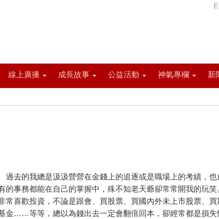
E
線上廣播
成長故事
公益活動
神氣專欄
新
去的我總是汲汲營營在金錢上的追逐或是職場上的考績，也
有的事務都能在自己的掌握中，殊不知老天爺卻常常開我的玩笑
非常喜歡投資，不論是跟會、買股票、買國內外未上市股票、買
基金……等等，總以為錢出去一定會翻倍回本，卻經常都是損失