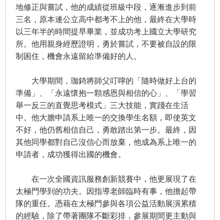
地修正與嘗試，他的成績從班級中段，逐漸進步到前
三名，原本連公立高中都考不上的他，最終在大學時
以三年半的時間提早畢業，並成功考上國立大學研究
所。他用親身經歷證明，勇於嘗試，不要被自設的限
制困住，機會永遠留給準備好的人。
大學期間，珈錡將師父叮嚀的「隨時做好上台的
準備」、「永遠懷抱一顆感恩與相信的心」、「學習
舉一反三的直覺思考模式」三大技能，實踐在生活
中。他大膽申請系上唯一的交換學生名額，即使英文
不好，他仍舊相信自己，勇敢踏出第一步。最終，因
其他同學都對自己沒信心而放棄，他成為系上唯一的
申請者，成功獲得出國的機會。
在一次全國資訊服務創新競賽中，他更展現了在
太極門學到的功夫。因指導老師臨時有事，他擔起帶
隊的重任。憑藉在太極門參與各項公益活動展演累積
的經驗，除了帶著團隊不斷彩排，參展期間更主動與