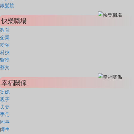
銀髮族
快樂職場
教育
企業
粉領
科技
醫護
藝文
幸福關係
婆媳
親子
夫妻
手足
同事
師生