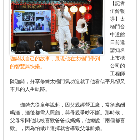
【記者
伍鈴報
導】太
極門台
中道館
日前邀
請知名
上市櫃
珈錡以自己的故事，展現他在太極門學到
公司的
的智慧與快樂。
工程師
陳珈錡，分享修練太極門氣功造就了他看似平凡卻又
不凡的人生軌跡。
珈錡先從童年說起，因父親經營工廠，常須應酬
喝酒，酒後都需人照顧，與母親爭吵不斷。那時候，
父母常問他比較喜歡爸爸或媽媽，他總說「兩個都喜
歡」，因為怕做出選擇就會導致父母離婚。