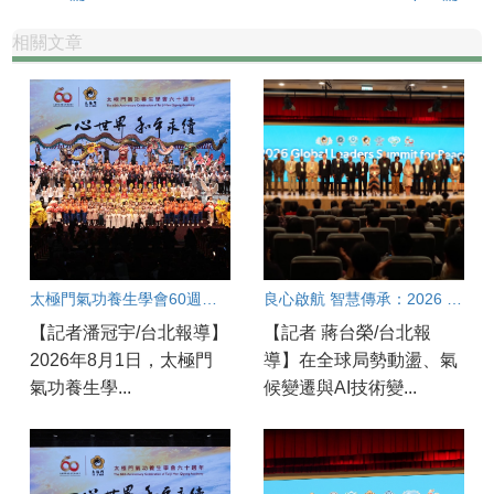
相關文章
太極門氣功養生學會60週年盛會：良心點亮世界和平永續之光
良心啟航 智慧傳承：2026 全球領袖和平高峰會
【記者潘冠宇/台北報導】
【記者 蔣台榮/台北報
2026年8月1日，太極門
導】在全球局勢動盪、氣
氣功養生學...
候變遷與AI技術變...