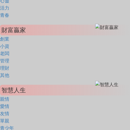
心靈
活力
青春
財富贏家
創業
小資
老闆
管理
理財
其他
智慧人生
親情
愛情
友情
單親
青少年