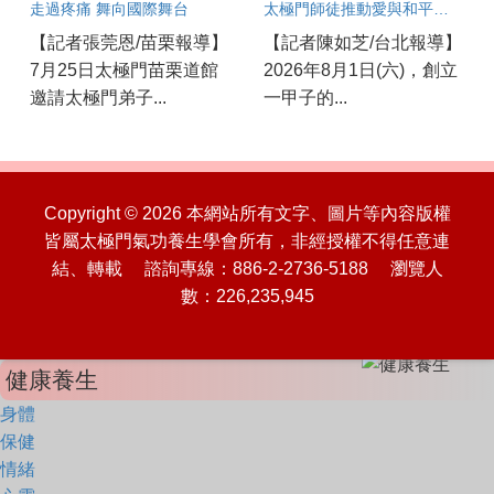
走過疼痛 舞向國際舞台
太極門師徒推動愛與和平一甲子
【記者張莞恩/苗栗報導】
【記者陳如芝/台北報導】
7月25日太極門苗栗道館
2026年8月1日(六)，創立
邀請太極門弟子...
一甲子的...
Copyright © 2026 本網站所有文字、圖片等內容版權
皆屬太極門氣功養生學會所有，非經授權不得任意連
結、轉載 諮詢專線：886-2-2736-5188 瀏覽人
數：226,235,945
健康養生
身體
保健
情緒