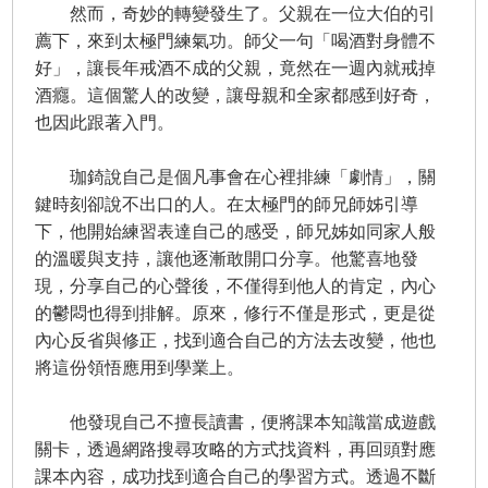
然而，奇妙的轉變發生了。父親在一位大伯的引
薦下，來到太極門練氣功。師父一句「喝酒對身體不
好」，讓長年戒酒不成的父親，竟然在一週內就戒掉
酒癮。這個驚人的改變，讓母親和全家都感到好奇，
也因此跟著入門。
珈錡說自己是個凡事會在心裡排練「劇情」，關
鍵時刻卻說不出口的人。在太極門的師兄師姊引導
下，他開始練習表達自己的感受，師兄姊如同家人般
的溫暖與支持，讓他逐漸敢開口分享。他驚喜地發
現，分享自己的心聲後，不僅得到他人的肯定，內心
的鬱悶也得到排解。原來，修行不僅是形式，更是從
內心反省與修正，找到適合自己的方法去改變，他也
將這份領悟應用到學業上。
他發現自己不擅長讀書，便將課本知識當成遊戲
關卡，透過網路搜尋攻略的方式找資料，再回頭對應
課本內容，成功找到適合自己的學習方式。透過不斷