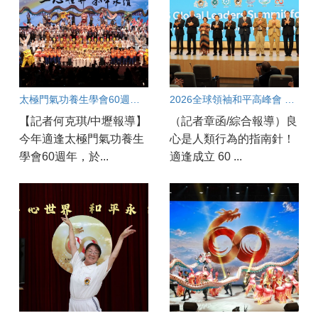
太極門氣功養生學會60週年 中壢道館同步連線慶賀
2026全球領袖和平高峰會 專家：良心指引正義與人權
【記者何克琪/中壢報導】
（記者章函/綜合報導）良
今年適逢太極門氣功養生
心是人類行為的指南針！
學會60週年，於...
適逢成立 60 ...