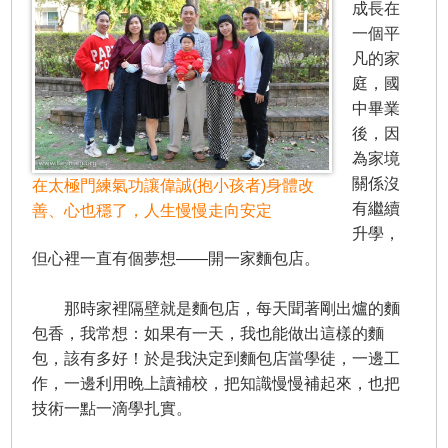
成長在
一個平
凡的家
庭，國
中畢業
後，因
為家境
關係沒
在太極門練氣功讓偉誠(抱小孩者)身體改
有繼續
善、心也穩了，人生慢慢走向安定
升學，
但心裡一直有個夢想——開一家麵包店。
那時家裡隔壁就是麵包店，每天聞著剛出爐的麵
包香，我常想：如果有一天，我也能做出這樣的麵
包，該有多好！於是我決定到麵包店當學徒，一邊工
作，一邊利用晚上讀補校，把知識慢慢補起來，也把
技術一點一滴學扎實。