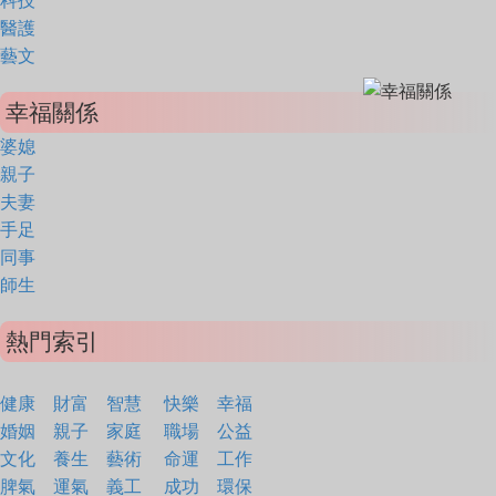
科技
醫護
藝文
幸福關係
婆媳
親子
夫妻
手足
同事
師生
熱門索引
健康
財富
智慧
快樂
幸福
婚姻
親子
家庭
職場
公益
文化
養生
藝術
命運
工作
脾氣
運氣
義工
成功
環保