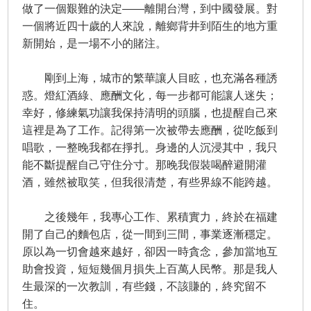
做了一個艱難的決定——離開台灣，到中國發展。對
一個將近四十歲的人來說，離鄉背井到陌生的地方重
新開始，是一場不小的賭注。
剛到上海，城市的繁華讓人目眩，也充滿各種誘
惑。燈紅酒綠、應酬文化，每一步都可能讓人迷失；
幸好，修練氣功讓我保持清明的頭腦，也提醒自己來
這裡是為了工作。記得第一次被帶去應酬，從吃飯到
唱歌，一整晚我都在掙扎。身邊的人沉浸其中，我只
能不斷提醒自己守住分寸。那晚我假裝喝醉避開灌
酒，雖然被取笑，但我很清楚，有些界線不能跨越。
之後幾年，我專心工作、累積實力，終於在福建
開了自己的麵包店，從一間到三間，事業逐漸穩定。
原以為一切會越來越好，卻因一時貪念，參加當地互
助會投資，短短幾個月損失上百萬人民幣。那是我人
生最深的一次教訓，有些錢，不該賺的，終究留不
住。