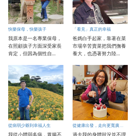
快樂保母，快樂孩子
「看見」真正的幸福
我原本是一名專業保母，
爸媽白手起家，靠著在菜
在照顧孩子方面深受家長
市場辛苦賣菜把我們撫養
肯定，但因為個性自...
養大，也憑著努力陸...
從病弱少爺到幸福人生
從健康出發，走向更寬廣的人生
我從小體弱多病，胃腸不
過去我的身體狀況並不理