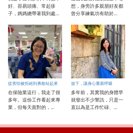
好、容易頭痛、常起疹
想，身旁許多親朋好友都
子，媽媽總帶著我到處...
曾分享練氣功有助於...
從害怕被拒絕到勇敢站起來
放下，讓身心重新呼吸
在保險業這行，我走了很
多年前，其實我的身體早
多年。這份工作看起來專
就發出不少警訊，只是一
業，但每天面對的，...
直以為是工作忙碌、...