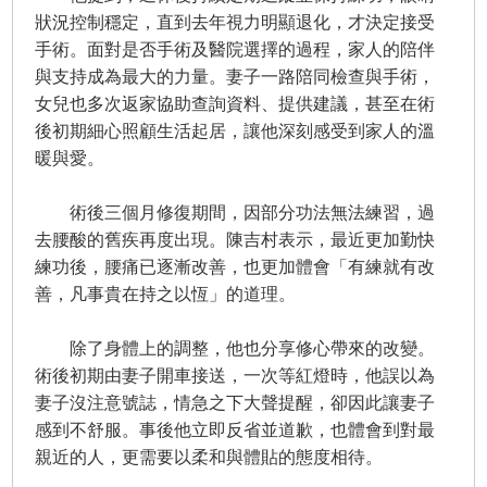
狀況控制穩定，直到去年視力明顯退化，才決定接受
手術。面對是否手術及醫院選擇的過程，家人的陪伴
與支持成為最大的力量。妻子一路陪同檢查與手術，
女兒也多次返家協助查詢資料、提供建議，甚至在術
後初期細心照顧生活起居，讓他深刻感受到家人的溫
暖與愛。
術後三個月修復期間，因部分功法無法練習，過
去腰酸的舊疾再度出現。陳吉村表示，最近更加勤快
練功後，腰痛已逐漸改善，也更加體會「有練就有改
善，凡事貴在持之以恆」的道理。
除了身體上的調整，他也分享修心帶來的改變。
術後初期由妻子開車接送，一次等紅燈時，他誤以為
妻子沒注意號誌，情急之下大聲提醒，卻因此讓妻子
感到不舒服。事後他立即反省並道歉，也體會到對最
親近的人，更需要以柔和與體貼的態度相待。