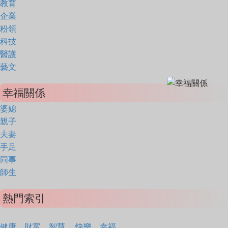
教育
企業
粉領
科技
醫護
藝文
幸福關係
婆媳
親子
夫妻
手足
同事
師生
熱門索引
健康
財富
智慧
快樂
幸福