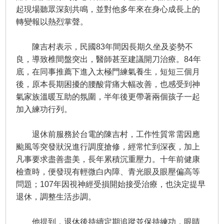
起現場聽眾深刻共鳴，並對他多年來在身心成長上的
轉變報以熱烈掌聲。
陳吉村表示，民國83年間因長期久坐及姿勢不
良，導致椎間盤突出，醫師甚至建議開刀治療。84年
底，在同事推薦下進入太極門練氣養生，短短三個月
後，原本長期困擾的腰酸背痛大幅改善，也感受到神
氣家族溫暖互助的氛圍，半年後更帶著兩個孩子一起
加入練功行列。
退休前服務於台電的陳吉村，工作性質常需因應
颱風等突發狀況進行調度搶修，經常忙到深夜，加上
凡事要求盡善盡美，長年累積沉重壓力。十年前健康
檢查時，便發現有輕微白內障、青光眼及眼壓偏高等
問題；107年因視神經受損開始接受治療，也決定提早
退休，調整生活步調。
他提到，退休後持續定期追蹤並保持練功，眼睛