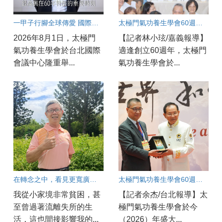
一甲子行腳全球傳愛 國際領袖齊聚見證「一心世界」 太極門氣功養生學會60週年慶 環北實況連線
太極門氣功養生學會60週年慶 嘉義實況連線
2026年8月1日，太極門
【記者林小玹/嘉義報導】
氣功養生學會於台北國際
適逢創立60週年，太極門
會議中心隆重舉...
氣功養生學會於...
在轉念之中，看見更寬廣的人生
太極門氣功養生學會60週年慶開幕！
我從小家境非常貧困，甚
【記者余杰/台北報導】太
至曾過著流離失所的生
極門氣功養生學會於今
活，這也間接影響我的...
（2026）年盛大...