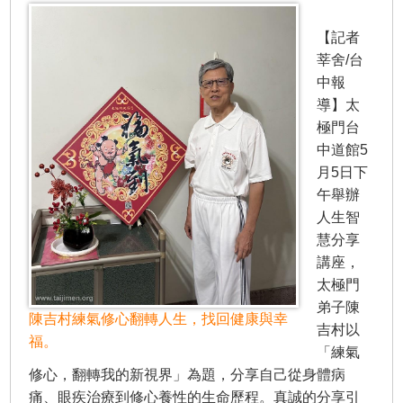
【記者
莘舍/台
中報
導】太
極門台
中道館5
月5日下
午舉辦
人生智
慧分享
講座，
太極門
弟子陳
陳吉村練氣修心翻轉人生，找回健康與幸
吉村以
福。
「練氣
修心，翻轉我的新視界」為題，分享自己從身體病
痛、眼疾治療到修心養性的生命歷程。真誠的分享引