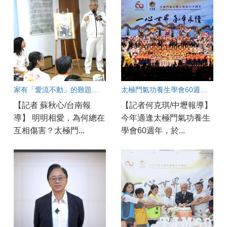
家有「愛流不動」的難題？破解親子溝通冰河期良方大公開！
太極門氣功養生學會60週年 中壢道館同步連線慶賀
【記者 蘇秋心/台南報
【記者何克琪/中壢報導】
導】 明明相愛，為何總在
今年適逢太極門氣功養生
互相傷害？太極門...
學會60週年，於...