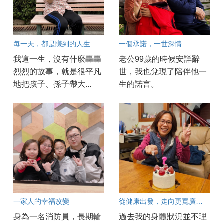
每一天，都是賺到的人生
一個承諾，一世深情
我這一生，沒有什麼轟轟
老公99歲的時候安詳辭
烈烈的故事，就是很平凡
世，我也兌現了陪伴他一
地把孩子、孫子帶大...
生的諾言。
一家人的幸福改變
從健康出發，走向更寬廣的人生
身為一名消防員，長期輪
過去我的身體狀況並不理