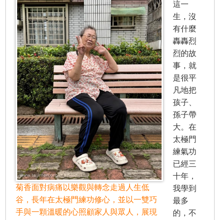
這一
生，沒
有什麼
轟轟烈
烈的故
事，就
是很平
凡地把
孩子、
孫子帶
大。在
太極門
練氣功
已經三
十年，
菊香面對病痛以樂觀與轉念走過人生低
我學到
谷，長年在太極門練功修心，並以一雙巧
最多
手與一顆溫暖的心照顧家人與眾人，展現
的，不