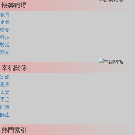
快樂職場
教育
企業
粉領
科技
醫護
藝文
幸福關係
婆媳
親子
夫妻
手足
同事
師生
熱門索引