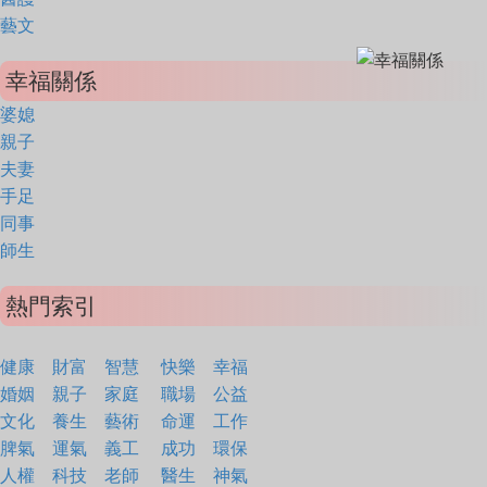
藝文
幸福關係
婆媳
親子
夫妻
手足
同事
師生
熱門索引
健康
財富
智慧
快樂
幸福
婚姻
親子
家庭
職場
公益
文化
養生
藝術
命運
工作
脾氣
運氣
義工
成功
環保
人權
科技
老師
醫生
神氣