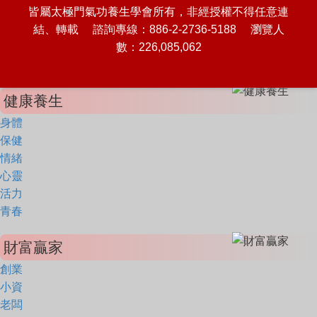
皆屬太極門氣功養生學會所有，非經授權不得任意連
結、轉載 諮詢專線：886-2-2736-5188 瀏覽人
數：226,085,062
健康養生
身體
保健
情緒
心靈
活力
青春
財富贏家
創業
小資
老闆