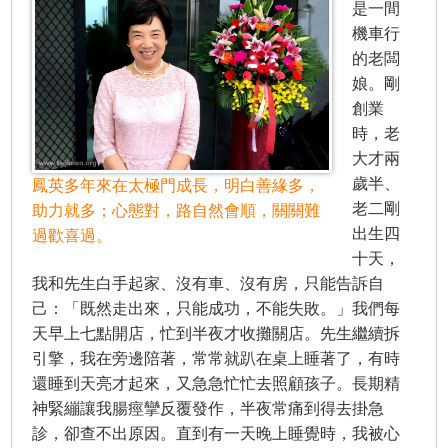
是一間
機車行
的老闆
娘。剛
創業
時，老
大才兩
歲半、
鳳英多年來在太極門成長，明白善緣多，
老二剛
助力就多；心態對，路自然會順，關關難
出生四
過歡喜過。
十天，
我和先生白手起家、沒有車、沒有房，只能告訴自
己：「既然走出來，只能成功，不能失敗。」我們每
天早上七點開店，忙到半夜才收攤關店。先生繼續拆
引擎，我在旁邊陪著，常常就趴在桌上睡著了，有時
還睡到天亮才起來，又急急忙忙去照顧孩子。長期精
神緊繃讓我腸痙攣反覆發作，半夜常痛到得去掛急
診，卻查不出原因。直到有一天晚上睡覺時，我被心