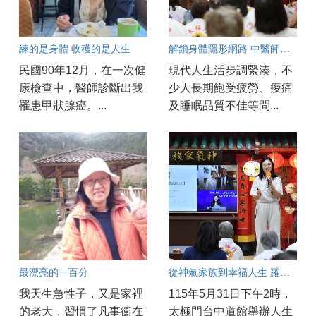
練的是身體 收穫的是人生
解鎖身體隱形網路 中醫師蔡佩玲：氣功是啟動自癒力的超級運動
民國90年12月，在一次健
現代人生活步調緊湊，不
康檢查中，醫師診斷出我
少人長期飽受疲勞、痠痛
罹患甲狀腺癌。...
及睡眠品質不佳等問...
最漂亮的一百分
從神氣家族到幸福人生 羅文欣談練功帶來的成長力量
我天生急性子，又是家裡
115年5月31日下午2時，
的老大，習慣了凡事衝在
太極門台中道館舉辦人生