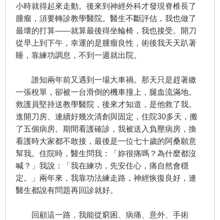
小時就得起來走動。後來到神經外科才發現脊椎長了
腫瘤，須要轉診教學醫院。醫生不斷評估，我也做了
最壞的打算——就算最後得坐輪椅，我也接受。開刀
從早上到下午，幸運的是腫瘤良性，術後我天天趴著
睡，靠練功調息，不到一週就出院。
誰知兩年前又遇到一場大車禍。那天只是趕著繳
一張稅單，卻被一台滑倒的機車撞上，腿血流滿地。
救護員堅持送教學醫院，後來才知道，是他救了我。
進開刀房、連續好幾次清創與固定，住院30多天，搬
了五個病房。期間看護確診，我被送入負壓病房，換
看護時大家都不敢接，最後是一位七十歲的阿桑願意
幫我。住院時，醫生問我：「妳很痛嗎？為什麼都沒
喊？」我說：「我在練功，先安住心，痛自然會穩
定。」兩年來，我靠功法練走路，神經恢復良好，連
醫生都說有問題再回診就好。
回顧這一路，我能從窮困、病痛、意外、手術