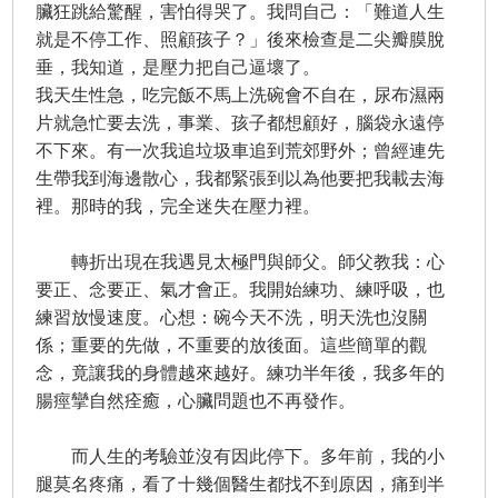
臟狂跳給驚醒，害怕得哭了。我問自己：「難道人生
就是不停工作、照顧孩子？」後來檢查是二尖瓣膜脫
垂，我知道，是壓力把自己逼壞了。
我天生性急，吃完飯不馬上洗碗會不自在，尿布濕兩
片就急忙要去洗，事業、孩子都想顧好，腦袋永遠停
不下來。有一次我追垃圾車追到荒郊野外；曾經連先
生帶我到海邊散心，我都緊張到以為他要把我載去海
裡。那時的我，完全迷失在壓力裡。
轉折出現在我遇見太極門與師父。師父教我：心
要正、念要正、氣才會正。我開始練功、練呼吸，也
練習放慢速度。心想：碗今天不洗，明天洗也沒關
係；重要的先做，不重要的放後面。這些簡單的觀
念，竟讓我的身體越來越好。練功半年後，我多年的
腸痙攣自然痊癒，心臟問題也不再發作。
而人生的考驗並沒有因此停下。多年前，我的小
腿莫名疼痛，看了十幾個醫生都找不到原因，痛到半