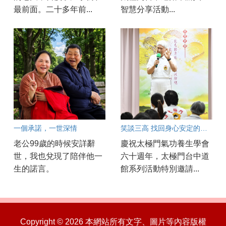
最前面。二十多年前...
智慧分享活動...
一個承諾，一世深情
笑談三高 找回身心安定的健康之道
老公99歲的時候安詳辭
慶祝太極門氣功養生學會
世，我也兌現了陪伴他一
六十週年，太極門台中道
生的諾言。
館系列活動特別邀請...
Copyright © 2026 本網站所有文字、圖片等內容版權