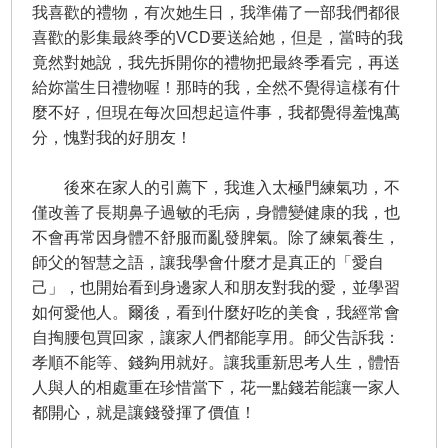
我喜歡的禮物，有次她生日，我準備了一部我們都很
喜歡的影集最終季的VCD要送給她，但是，當時的我
竟然對她說，我先拆開你的禮物把最終季看完，再送
給妳當生日禮物喔！那時的我，全然不覺得這樣有什
麼不好，但現在每次回想起這件事，我都覺得羞愧萬
分，愧對我的好朋友！
後來在家人的引薦下，我進入太極門練氣功，不
僅改善了長期鼻子過敏的毛病，身體變健康的我，也
不會再常因身體不舒服而亂發脾氣。除了練氣養生，
師父的智慧之語，讓我學會什麼才是真正的「愛自
己」，也開始看到身邊家人和朋友對我的愛，並學習
如何愛他人。爾後，看到什麼好吃的美食，我經常會
自掏腰包買回家，讓家人們都能享用。師父告訴我：
孝順不能等、錢夠用就好。讓我重新思考人生，體悟
人與人的相處重在珍惜當下，花一點錢若能讓一家人
都開心，就是讓錢發揮了價值！