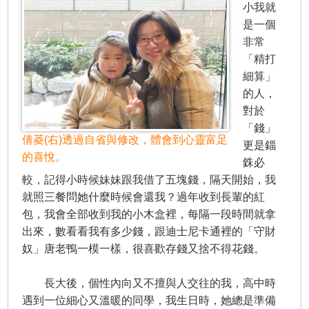
小我就
是一個
非常
「精打
細算」
的人，
對於
「錢」
倩菱(右)透過自省與修改，體會到心靈富足
更是錙
的喜悅。
銖必
較，記得小時候妹妹跟我借了五塊錢，隔天開始，我
就照三餐問她什麼時候會還我？過年收到長輩的紅
包，我會全部收到我的小木盒裡，每隔一段時間就拿
出來，數看看我有多少錢，跟迪士尼卡通裡的「守財
奴」唐老鴨一模一樣，很喜歡存錢又捨不得花錢。
長大後，個性內向又不擅與人交往的我，高中時
遇到一位細心又溫暖的同學，我生日時，她總是準備