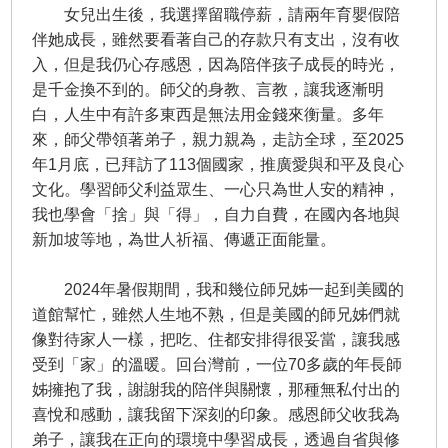
女兒出生後，我選擇留職停薪，請兩年育嬰假陪
伴她成長，雖然要看著自己的存款只有支出，沒有收
入，但是我仍心存感恩，因為陪伴孩子成長的時光，
是千金換不到的。師父的身教、言教，讓我逐漸明
白，人生中有許多東西是無法用金錢來衡量。多年
來，師父帶領著弟子，親力親為，走訪全球，至2025
年1月底，已拜訪了113個國家，推廣愛與和平及良心
文化。學習師父利益眾生、一心只為世人安的精神，
我也學會「捨」與「得」，自力自費，在國內各地與
新加坡等地，為世人祈福、傳遞正面能量。
2024年暑假期間，我和幾位師兄姊一起到美國的
道館幫忙，雖然人生地不熟，但是美國的師兄姊們就
像對待家人一樣，把吃、住都安排得很妥當，讓我感
受到「家」的溫暖。回台灣前，一位70多歲的年長師
姊擁抱了我，謝謝我的陪伴與關懷，那種無私付出的
喜悅和感動，讓我留下深刻的印象。感恩師父收我為
弟子，讓我在正向的環境中學習成長，透過自省與修