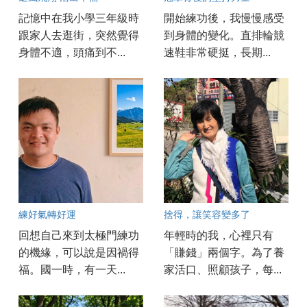
記憶中在我小學三年級時
開始練功後，我慢慢感受
跟家人去逛街，突然覺得
到身體的變化。直排輪競
身體不適，頭痛到不...
速鞋非常硬挺，長期...
練好氣轉好運
捨得，讓笑容變多了
回想自己來到太極門練功
年輕時的我，心裡只有
的機緣，可以說是因禍得
「賺錢」兩個字。為了養
福。國一時，有一天...
家活口、照顧孩子，每...