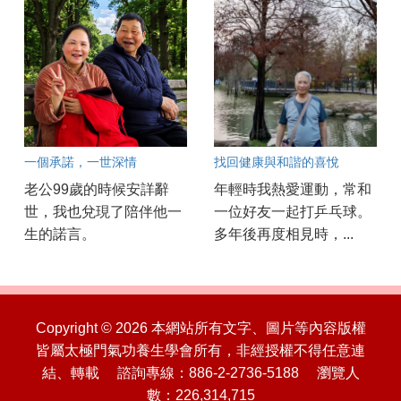
一個承諾，一世深情
找回健康與和諧的喜悅
老公99歲的時候安詳辭
年輕時我熱愛運動，常和
世，我也兌現了陪伴他一
一位好友一起打乒乓球。
生的諾言。
多年後再度相見時，...
Copyright © 2026 本網站所有文字、圖片等內容版權
皆屬太極門氣功養生學會所有，非經授權不得任意連
結、轉載 諮詢專線：886-2-2736-5188 瀏覽人
數：226,314,715