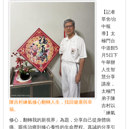
【記者
莘舍/台
中報
導】太
極門台
中道館5
月5日下
午舉辦
人生智
慧分享
講座，
太極門
弟子陳
陳吉村練氣修心翻轉人生，找回健康與幸
吉村以
福。
「練氣
修心，翻轉我的新視界」為題，分享自己從身體病
痛、眼疾治療到修心養性的生命歷程。真誠的分享引