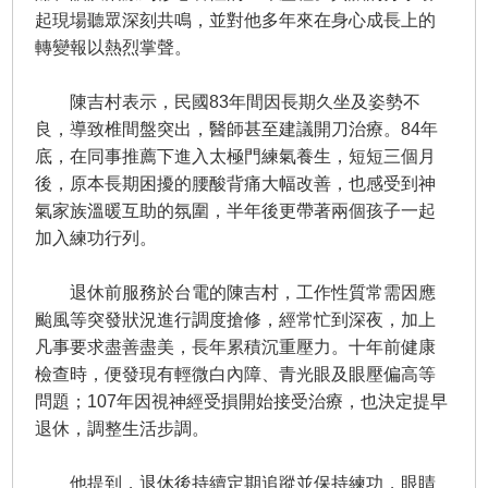
起現場聽眾深刻共鳴，並對他多年來在身心成長上的
轉變報以熱烈掌聲。
陳吉村表示，民國83年間因長期久坐及姿勢不
良，導致椎間盤突出，醫師甚至建議開刀治療。84年
底，在同事推薦下進入太極門練氣養生，短短三個月
後，原本長期困擾的腰酸背痛大幅改善，也感受到神
氣家族溫暖互助的氛圍，半年後更帶著兩個孩子一起
加入練功行列。
退休前服務於台電的陳吉村，工作性質常需因應
颱風等突發狀況進行調度搶修，經常忙到深夜，加上
凡事要求盡善盡美，長年累積沉重壓力。十年前健康
檢查時，便發現有輕微白內障、青光眼及眼壓偏高等
問題；107年因視神經受損開始接受治療，也決定提早
退休，調整生活步調。
他提到，退休後持續定期追蹤並保持練功，眼睛