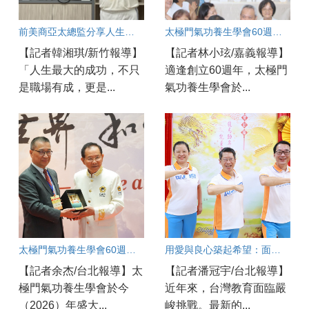
前美商亞太總監分享人生智慧 以愛與良心走出圓滿職涯
太極門氣功養生學會60週年慶 嘉義實況連線
【記者韓湘琪/新竹報導】
【記者林小玹/嘉義報導】
「人生最大的成功，不只
適逢創立60週年，太極門
是職場有成，更是...
氣功養生學會於...
太極門氣功養生學會60週年慶開幕！
用愛與良心築起希望：面對教育現場的焦慮與AI浪潮，他們如何陪伴孩子成長？
【記者余杰/台北報導】太
【記者潘冠宇/台北報導】
極門氣功養生學會於今
近年來，台灣教育面臨嚴
（2026）年盛大...
峻挑戰。最新的...