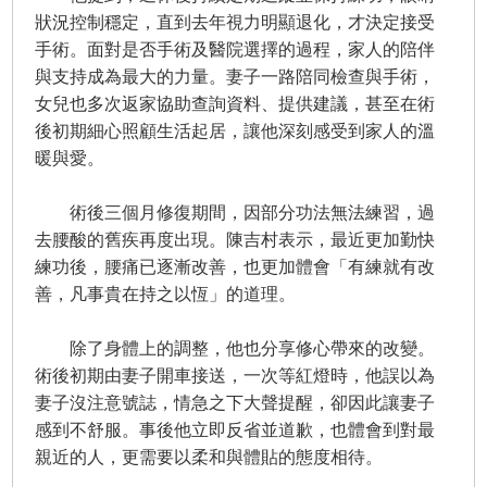
狀況控制穩定，直到去年視力明顯退化，才決定接受
手術。面對是否手術及醫院選擇的過程，家人的陪伴
與支持成為最大的力量。妻子一路陪同檢查與手術，
女兒也多次返家協助查詢資料、提供建議，甚至在術
後初期細心照顧生活起居，讓他深刻感受到家人的溫
暖與愛。
術後三個月修復期間，因部分功法無法練習，過
去腰酸的舊疾再度出現。陳吉村表示，最近更加勤快
練功後，腰痛已逐漸改善，也更加體會「有練就有改
善，凡事貴在持之以恆」的道理。
除了身體上的調整，他也分享修心帶來的改變。
術後初期由妻子開車接送，一次等紅燈時，他誤以為
妻子沒注意號誌，情急之下大聲提醒，卻因此讓妻子
感到不舒服。事後他立即反省並道歉，也體會到對最
親近的人，更需要以柔和與體貼的態度相待。