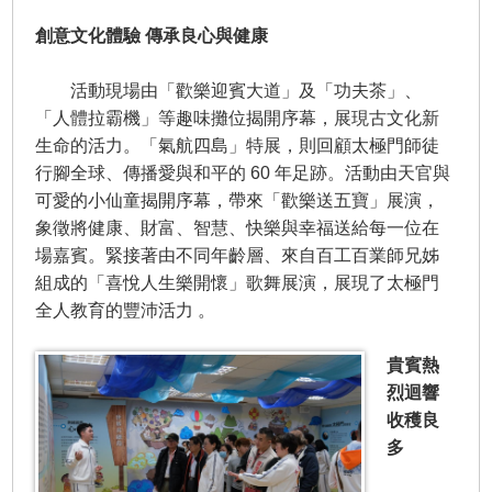
創意文化體驗 傳承良心與健康
活動現場由「歡樂迎賓大道」及「功夫茶」、
「人體拉霸機」等趣味攤位揭開序幕，展現古文化新
生命的活力。「氣航四島」特展，則回顧太極門師徒
行腳全球、傳播愛與和平的 60 年足跡。活動由天官與
可愛的小仙童揭開序幕，帶來「歡樂送五寶」展演，
象徵將健康、財富、智慧、快樂與幸福送給每一位在
場嘉賓。緊接著由不同年齡層、來自百工百業師兄姊
組成的「喜悅人生樂開懷」歌舞展演，展現了太極門
全人教育的豐沛活力 。
貴賓熱
烈迴響
收穫良
多