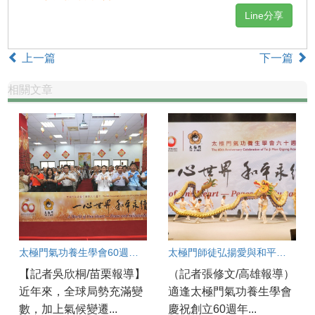
Line分享
上一篇
下一篇
相關文章
太極門氣功養生學會60週年盛典 苗栗道館同步歡慶 百工百業共展良善力量
太極門師徒弘揚愛與和平一甲子 各界齊聚太極門高雄道館見證歷史時刻
【記者吳欣桐/苗栗報導】
（記者張修文/高雄報導）
近年來，全球局勢充滿變
適逢太極門氣功養生學會
數，加上氣候變遷...
慶祝創立60週年...