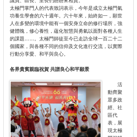
議員、區長、里長們紛紛來相賀。
太極門掌門人的代表致詞表示，今年是成立太極門氣
功養生學會的六十週年。六十年來，始終如一，願世
人在多變的環境中能有一個安身立命的修行場所，強
健體魄，修心養性，蘊化智慧與勇氣以面對各種人生
的課題……。太極門師徒至今已走訪全球一百二十二
個國家，與各種不同的信仰及文化進行交流，以實際
行動分享愛、和平與良心。
各界貴賓親臨祝賀 共譜良心和平願景
活
動齊聚
眾多政
經、社
區代
表，展
現太極