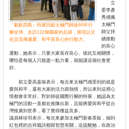
立
委李彥
秀感佩
太極門
「氣航四島」特展回顧太極門師徒60年行
師父持
腳全球、走訪122個國家的足跡，展現以文
續推動
化交流傳遞愛、和平與良心的行動力。
的良心
運動，她表示，只要大家長存良心、彼此互相關懷，
哪怕是每個人只能盡一點力量，就能讓這個社會更
好。
前立委高嘉瑜表示，每次來太極門感受到的就是
愛與和平，還有大家的活力跟熱情，所以來到這裡心
情都會非常好。對於師徒國際行腳的特展，她認為太
極門的活動一直都在推陳出新，且能將愛與和平從台
灣推廣到世界，看了覺得獲益良多。
議員林珍羽表示，每次來參加太極門新春茶敍，抽到
紅包裡的吉祥籤詩都
跟智慧有關，這提醒她，在政治