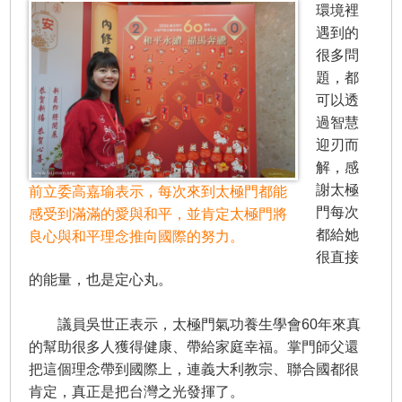
環境裡
遇到的
很多問
題，都
可以透
過智慧
迎刃而
解，感
謝太極
前立委高嘉瑜表示，每次來到太極門都能
門每次
感受到滿滿的愛與和平，並肯定太極門將
都給她
良心與和平理念推向國際的努力。
很直接
的能量，也是定心丸。
議員吳世正表示，太極門氣功養生學會60年來真
的幫助很多人獲得健康、帶給家庭幸福。掌門師父還
把這個理念帶到國際上，連義大利教宗、聯合國都很
肯定，真正是把台灣之光發揮了。