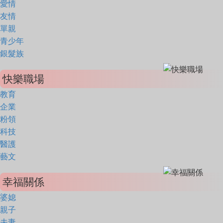
愛情
友情
單親
青少年
銀髮族
快樂職場
教育
企業
粉領
科技
醫護
藝文
幸福關係
婆媳
親子
夫妻