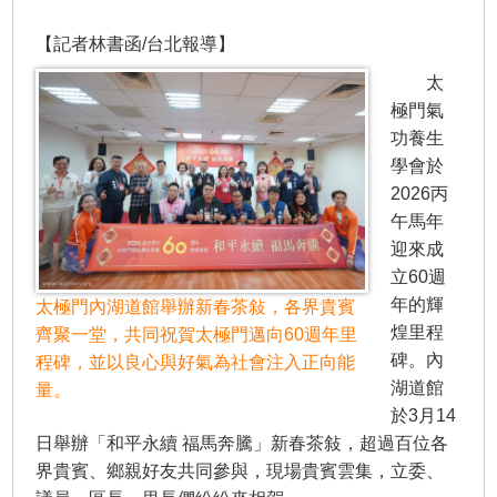
【記者林書函/台北報導】
太
極門氣
功養生
學會於
2026丙
午馬年
迎來成
立60週
年的輝
太極門內湖道館舉辦新春茶敍，各界貴賓
煌里程
齊聚一堂，共同祝賀太極門邁向60週年里
碑。內
程碑，並以良心與好氣為社會注入正向能
湖道館
量。
於3月14
日舉辦「和平永續 福馬奔騰」新春茶敍，超過百位各
界貴賓、鄉親好友共同參與，現場貴賓雲集，立委、