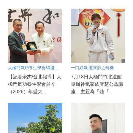
太極門氣功養生學會60週年慶開幕！
一口好氣 迎來肺之轉機
【記者余杰/台北報導】太
7月18日太極門竹北道館
極門氣功養生學會於今
舉辦神氣家族智慧公益講
（2026）年盛大...
座，主題為「聽『...