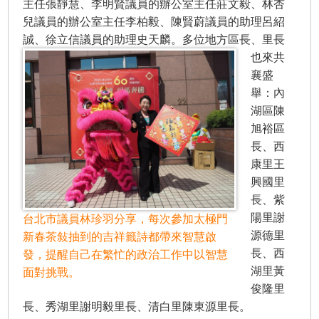
主任張靜慧、李明賢議員的辦公室主任莊文毅、林杏
兒議員的辦公室主任李柏毅、陳賢蔚議員的助理呂紹
誠、徐立信議員的助理史天麟。多位地方區長、里
長
也來共
襄盛
舉：內
湖區陳
旭裕區
長、西
康里王
興國里
長、紫
陽里謝
台北市議員林珍羽分享，每次參加太極門
源德里
新春茶敍抽到的吉祥籤詩都帶來智慧啟
長、西
發，提醒自己在繁忙的政治工作中以智慧
湖里黃
面對挑戰。
俊隆里
長、秀湖里謝明毅里長、清白里陳東源里長。