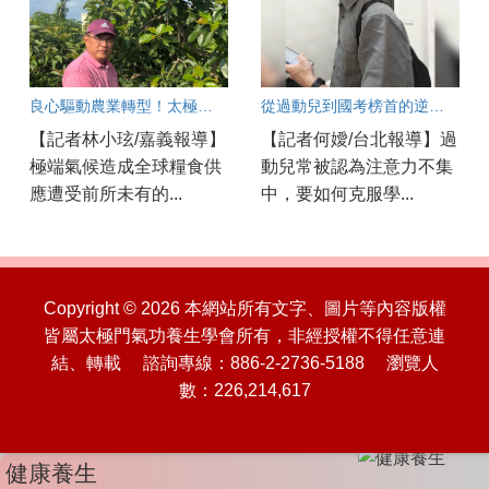
良心驅動農業轉型！太極門弟子守護土地新典範
從過動兒到國考榜首的逆襲秘訣
【記者林小玹/嘉義報導】
【記者何嬡/台北報導】過
極端氣候造成全球糧食供
動兒常被認為注意力不集
應遭受前所未有的...
中，要如何克服學...
Copyright © 2026 本網站所有文字、圖片等內容版權
皆屬太極門氣功養生學會所有，非經授權不得任意連
結、轉載 諮詢專線：886-2-2736-5188 瀏覽人
數：226,214,617
健康養生