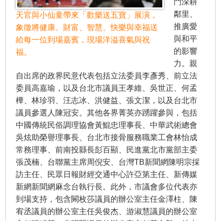
門深耕
鄰里、
天官與小仙童帶來「歡樂送五寶」展演，
推廣愛
象徵將健康、財富、智慧、快樂與幸福送
與和平
給每一位到場嘉賓，現場洋溢喜氣與祝
的影響
福。
力。親
自出席的政界民意代表包括立法委員李彥秀、前立法
委員高嘉瑜，以及台北市議員王孝維、吳世正、何孟
樺、林珍羽、汪志冰、洪健益、張文潔，以及台北市
議員參選人陳冠安。其他各界菁英亦踴躍參與，包括
中國傳統民俗調理協會黃鯤忠理事長、中華武術總會
吳炫助榮譽理事長、台北市接骨服務職業工會林怡成
常務理事、前南投縣長彭百顯、民進黨北市黨部主委
張茂楠、台聯黨主席周倪安、台灣TB新聞網陳明宗採
訪主任、民眾日報財經交通中心許亞第主任、新傳媒
新網新聞網麻念台執行長。此外，市議會多位代表亦
到場支持，包含闕枚莎議員的辦公室主任金澤柱、陳
宥丞議員的辦公室主任吳俊杰、游淑慧議員的辦公室