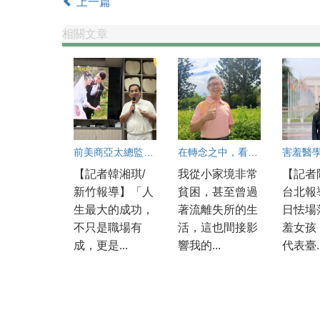
上一篇
相關文章
前美商亞太總監分享人生智慧 以愛與良心走出圓滿職涯
在轉念之中，看見更寬廣的人生
【記者韓湘琪/
我從小家境非常
【記者
新竹報導】「人
貧困，甚至曾過
台北報
生最大的成功，
著流離失所的生
日怯場
不只是職場有
活，這也間接影
羞女孩
成，更是...
響我的...
代表臺..