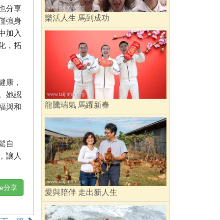
也分享
樂活人生 馬到成功
僅強身
中加入
化，拓
健康，
。她認
龍騰瑞氣 馬躍新春
福與和
鬆自
，讓人
ne分享
愛與陪伴 走出新人生