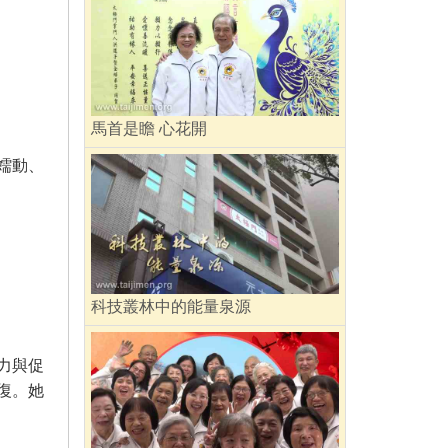
馬首是瞻 心花開
蠕動、
科技叢林中的能量泉源
力與促
復。她