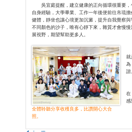
吳宜庭提醒，建立健康的正向循環很重要，包
自身經驗，大學畢業、工作一年後便前往帛琉擔
健體，靜坐也讓心境更加沉澱，提升自我覺察與
不同顏色的沙子，唯有心靜下來，雜質才會慢慢
展視野，期望幫助更多人。
吳
就
為
諧
來
在
感
全體聆聽分享收穫良多，比讚開心大合
照。