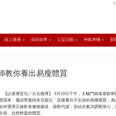
E
線上廣播
成長故事
公益活動
神氣專欄
新
師教你養出易瘦體質
記者潘芸兒／台北報導】 3月29日下午，太極門南港道館舉
慧講座，邀請營養師吳宜庭以「從腸養出不生病的易瘦體質」為
如何運用正確飲食修復腸道、啟動代謝，並結合氣功調整身心，
生病、自然輕盈的體質。