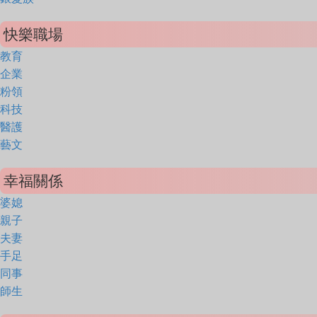
快樂職場
教育
企業
粉領
科技
醫護
藝文
幸福關係
婆媳
親子
夫妻
手足
同事
師生