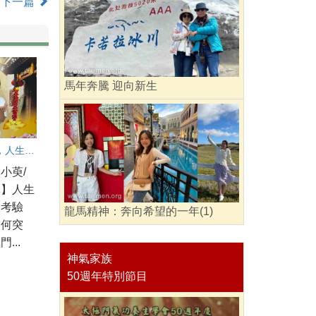
下一篇
馬年奔騰 迎向新生
練氣修心，人生不再卡關
小萸/
導】人生
大考驗
龍馬精神：奔向希望的一年(1)
如何突
...
神氣家族
50週年特別節目