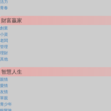
活力
青春
財富贏家
創業
小資
老闆
管理
理財
其他
智慧人生
親情
愛情
友情
單親
青少年
銀髮族