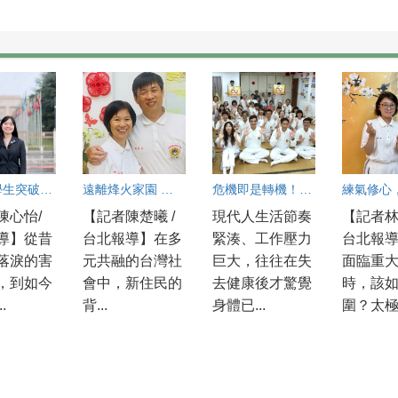
害羞醫學生突破自我 勇闖WHA國際舞台 入選百億圓夢計畫
遠離烽火家園 越南華裔在太極門 改變命運 遇見幸福
危機即是轉機！科技智庫與電信專家都在太極門找回健康與心靈平衡
陳心怡/
【記者陳楚曦 /
現代人生活節奏
【記者林
導】從昔
台北報導】在多
緊湊、工作壓力
台北報
落淚的害
元共融的台灣社
巨大，往往在失
面臨重
，到如今
會中，新住民的
去健康後才驚覺
時，該
.
背...
身體已...
圍？太極門