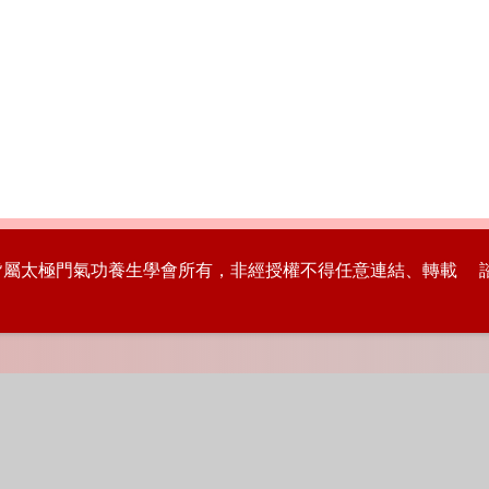
版權皆屬太極門氣功養生學會所有，非經授權不得任意連結、轉載 諮詢專線：8