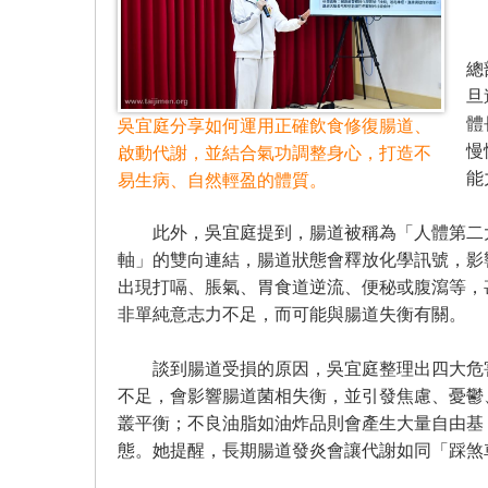
吳
總
旦
體
吳宜庭分享如何運用正確飲食修復腸道、
慢
啟動代謝，並結合氣功調整身心，打造不
能
易生病、自然輕盈的體質。
此外，吳宜庭提到，腸道被稱為「人體第二大
軸」的雙向連結，腸道狀態會釋放化學訊號，影
出現打嗝、脹氣、胃食道逆流、便秘或腹瀉等，
非單純意志力不足，而可能與腸道失衡有關。
談到腸道受損的原因，吳宜庭整理出四大危害
不足，會影響腸道菌相失衡，並引發焦慮、憂鬱
叢平衡；不良油脂如油炸品則會產生大量自由基
態。她提醒，長期腸道發炎會讓代謝如同「踩煞