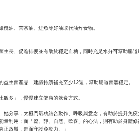
橄欖油、苦茶油、鮭魚等好油取代油炸食物。
菌生長、促進排便並有助於穩定血糖，同時充足水分可幫助腸道
的益生菌產品，建議持續補充至少12週，幫助腸道菌叢穩定。
比飯多」，慢慢建立健康的飲食方式。
。她分享，太極門氣功結合動作、呼吸與意念，有助於提升免疫
能量利用；而「鬆、靜、自然、歡喜」的心法，則有助於身體修
真正放鬆，進而守護免疫力。」