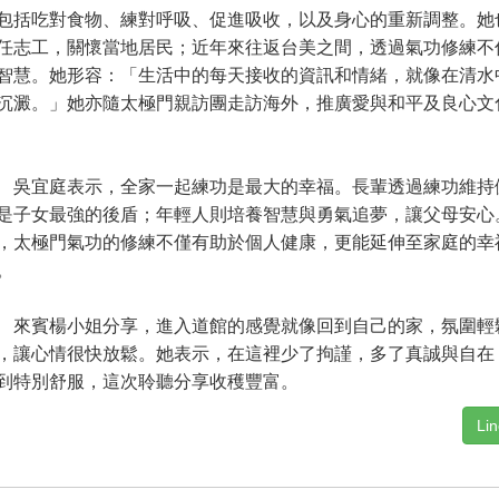
括吃對食物、練對呼吸、促進吸收，以及身心的重新調整。她
任志工，關懷當地居民；近年來往返台美之間，透過氣功修練不
智慧。她形容：「生活中的每天接收的資訊和情緒，就像在清水
沉澱。」她亦隨太極門親訪團走訪海外，推廣愛與和平及良心文
宜庭表示，全家一起練功是最大的幸福。長輩透過練功維持
是子女最強的後盾；年輕人則培養智慧與勇氣追夢，讓父母安心
，太極門氣功的修練不僅有助於個人健康，更能延伸至家庭的幸
。
賓楊小姐分享，進入道館的感覺就像回到自己的家，氛圍輕
，讓心情很快放鬆。她表示，在這裡少了拘謹，多了真誠與自在
到特別舒服，這次聆聽分享收穫豐富。
Li