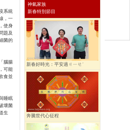
神氣家族
疫系統
新春特別節目
線，一
，使身
問題及
細菌的
「腦腸
新春好時光：平安過ㄐㄧㄝˊ
，可能
飲食並
與睡眠
破壞菌
道生
奔騰世代心征程