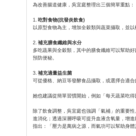
為改善腸道健康，吳宜庭整理出三個簡單重點：
1.
吃對食物(抗發炎飲食)
以原型食物為主，增加全穀類與蔬菜攝取，並以
2.
補充膳食纖維與水分
多吃蔬果與全穀類，其中的膳食纖維可以幫助好
預防便秘。
3.
補充適量益生菌
可從優格、納豆等發酵食品攝取，或選擇合適合
她也建議從簡單習慣開始，例如「每天蔬菜吃得
除了飲食調整，吳宜庭也強調「氣補」的重要性
進消化；透過深層呼吸可提升血液含氧量，增進
指出：「壓力是萬病之源，而氣功可以幫助身體