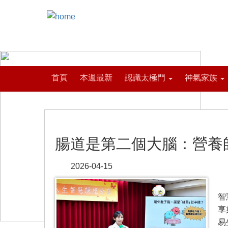
首頁
本週最新
認識太極門
神氣家族
腸道是第二個大腦：營養
2026-04-15
【
智
享
易