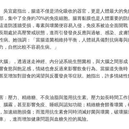
宜庭指出，腸道不僅是消化吸收的器官，更是人體最大的免
部，集中了全身約70%的免疫細胞。腸胃黏膜也是人體重要的防
這道防護牆受損，毒素與壞菌便容易入侵，免疫系被迫全面開戰
長期處於高壓警戒狀態，進而引發發炎反應與過敏、感染、皮膚
性病。她強調：「當腸道菌相維持平衡，人體就具備對抗病毒與
力，自然比較不容易生病。」
腦」，透過迷走神經、內分泌系統生態菌相，與大腦之間形成
響食慾與飽足感，情緒也會反過來影響飲食行為。當腸道失衡時
甚至增加對甜食的渴望與反覆發炎等症狀。她指出，許多情緒性
：壓力、精緻糖、不良油脂與濫用抗生素。壓力如長時間工作
、腦霧，甚至影響免疫、睡眠與認知功能；精緻糖會餵養壞菌，
，加速細胞損傷；而濫用抗生素會同時消滅好菌與壞菌，破壞腸
車」，進而增加健康問題與血糖失控的風險。