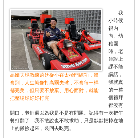
我
小時候
很內
向。幼
稚園
時，老
師說上
課不能
講話，
高爾夫球教練蔚廷從小在太極門練功，體
我就真
會到，人生就像打高爾夫球，不會每一桿
的一整
都完美，但只要不放棄、用心面對，就能
個禮拜
把整場球好好打完
都沒有
開口，老師還以為我是不是有問題。記得有一次把午
餐打翻了，我不敢說也不敢求助，只是默默把掉在地
上的飯撿起來，裝回去吃完。