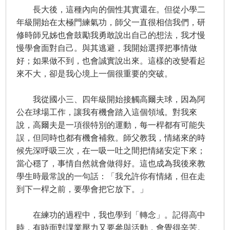
長大後，這種內向的個性其實還在。但從小學二
年級開始在太極門練氣功，師父一直很相信我們，研
修時師兄姊也會鼓勵我勇敢說出自己的想法，我才慢
慢學會面對自己。與其逃避，我開始選擇把事情做
好；如果做不到，也會誠實說出來。這樣的改變看起
來不大，卻是我心境上一個很重要的突破。
我從國小三、四年級開始接觸高爾夫球，因為阿
公在球場工作，讓我有機會踏入這個領域。對我來
說，高爾夫是一項很特別的運動，每一桿都有可能失
誤，但同時也都有機會補救。師父教我，情緒來的時
候先深呼吸三次，在一吸一吐之間把情緒安定下來；
當心穩了，事情自然就會做得好。這也成為我後來教
學生時最常說的一句話：「我允許你有情緒，但在走
到下一桿之前，要學會把它放下。」
在練功的過程中，我也學到「轉念」。記得高中
時，有時面對課業壓力又要參與活動，會覺得辛苦。