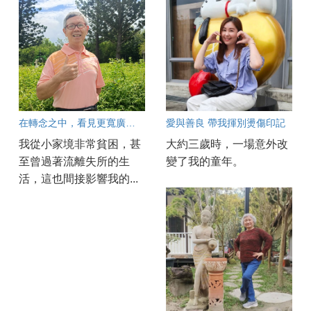
在轉念之中，看見更寬廣的人生
愛與善良 帶我揮別燙傷印記
我從小家境非常貧困，甚
大約三歲時，一場意外改
至曾過著流離失所的生
變了我的童年。
活，這也間接影響我的...