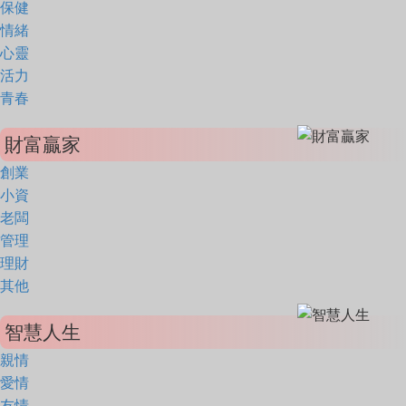
保健
情緒
心靈
活力
青春
財富贏家
創業
小資
老闆
管理
理財
其他
智慧人生
親情
愛情
友情