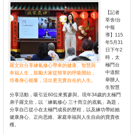
【記者
莘舍/台
中報
導】115
年5月31
日下午2
時，太
極門台
羅文欣分享練氣修心帶來的健康、智慧與
中道館
幸福人生，鼓勵大家從簡單的呼吸開始，
舉辦人
培養身心能量，活出更充實自在的人生。
生智慧
分享活動，吸引近60位來賓參與。現年34歲的太極門
弟子羅文欣，以「練氣修心 三十而立的底氣」為題，
分享自己從小在太極門成長的歷程，以及練功帶給她
健康身心、正向思維、家庭幸福與人生自由的寶貴收
穫。