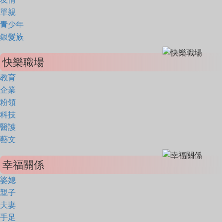
單親
青少年
銀髮族
快樂職場
教育
企業
粉領
科技
醫護
藝文
幸福關係
婆媳
親子
夫妻
手足