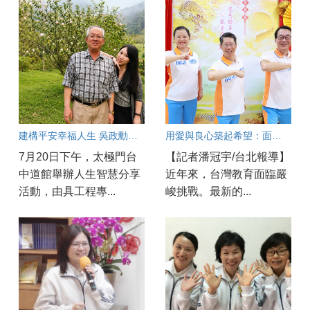
建構平安幸福人生 吳政勳分享以良心與正能量守護工安
用愛與良心築起希望：面對教育現場的焦慮與AI浪潮，他們如何陪伴孩子成長？
7月20日下午，太極門台
【記者潘冠宇/台北報導】
中道館舉辦人生智慧分享
近年來，台灣教育面臨嚴
活動，由具工程專...
峻挑戰。最新的...