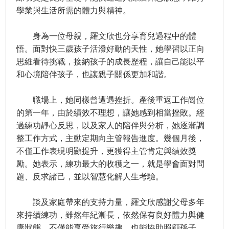
學業與生活所需的體力與精神。
身為一位母親，羅文欣也分享育兒過程中的體
悟。面對快三歲孩子活潑好動的天性，她學習以正向
思維看待挑戰，接納孩子的成長歷程，讓自己能以平
和心境陪伴孩子，也讓親子關係更加和諧。
職場上，她同樣曾遭遇挫折。產後重返工作崗位
的第一年，由於績效不理想，讓她感到相當挫敗。經
過練功靜心反思，以及家人的陪伴與分析，她逐漸調
整工作方式，主動定期向主管報告進度。幾個月後，
不僅工作表現明顯提升，更獲得主管肯定與績效獎
勵。她表示，練功最大的收穫之一，就是學會面對問
題、反求諸己，並以智慧化解人生考驗。
談及家庭帶來的支持力量，羅文欣感謝父母多年
來持續練功，雖然年紀漸長，依然保有良好體力與健
康狀態，不僅能享受旅行樂趣，也能協助照顧孫子