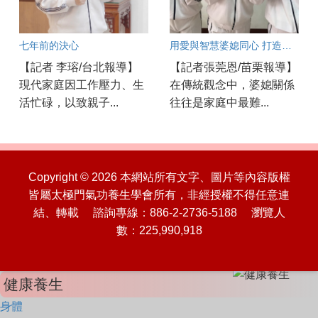
七年前的決心
用愛與智慧婆媳同心 打造幸福家庭
【記者 李瑢/台北報導】
【記者張莞恩/苗栗報導】
現代家庭因工作壓力、生
在傳統觀念中，婆媳關係
活忙碌，以致親子...
往往是家庭中最難...
Copyright © 2026 本網站所有文字、圖片等內容版權
皆屬太極門氣功養生學會所有，非經授權不得任意連
結、轉載 諮詢專線：886-2-2736-5188 瀏覽人
數：225,990,918
健康養生
身體