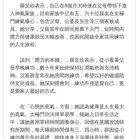
羅文欣表示，自己在8個月大時便在父母帶領下進
入神氣家族，目前家族中已有五、六十位親友在太極
門練氣修心，包含父母、公婆及先生等三個家族成
員。她分享，父親當年在師兄推薦下入門，短時間內
體力與健康狀況大幅改善，也因此開啟全家共同練功
的人生旅程。
談到「體力的本錢」，羅文欣表示，從小看著父
母早晚練功，數十年來始終保持紅潤氣色與充沛精
神。父親甚至常在她房間內練功，希望以好的磁場陪
伴女兒成長。她深刻體會到，練功不僅是愛自己，更
是愛家人最好的方式。
在「心態的底氣」方面，她認為健康是人生最大
的底氣。太極門功法簡單易學，能融入日常生活之
中，讓她善用零碎時間調養身心。回憶在英國攻讀研
究所期間，每天睡眠時間僅有三、四小時，卻因從小
練功奠定良好基礎，能快速進入深層休息狀態，維持