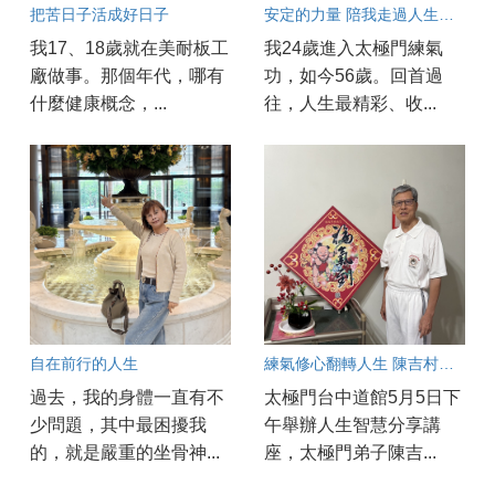
把苦日子活成好日子
安定的力量 陪我走過人生考驗
我17、18歲就在美耐板工
我24歲進入太極門練氣
廠做事。那個年代，哪有
功，如今56歲。回首過
什麼健康概念，...
往，人生最精彩、收...
自在前行的人生
練氣修心翻轉人生 陳吉村找回健康與幸福
過去，我的身體一直有不
太極門台中道館5月5日下
少問題，其中最困擾我
午舉辦人生智慧分享講
的，就是嚴重的坐骨神...
座，太極門弟子陳吉...