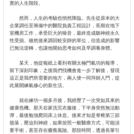
實的人生階段。
然而，人生的考驗也悄然降臨。先生從原本的大
企業調任至籌備中的醫院負責工程設計，長期在地下
室機房工作，承受巨大的噪音，最終造成聽神經永久
性受損。雖然後來調回較安靜的單位，但造成的影響
已無法逆轉，也讓他開始思考如何及早調養身體。
某天，他從報紙上看到有關太極門氣功的報導，
留下深刻印象，之後我們找機會進一步了解後，發現
這正是我們所需要的地方，兩人便一同拜師入門，從
此展開練氣修心的新生活。
就在練功一個多月後，我經歷了一次突如其來的
健康危機。那天在家洗完衣服後，下半身突然無法動
彈，最後勉強爬回床上休息。後來才知是脊椎第三節
脫落，壓迫到神經，如果按照一般醫療方式，可能須
要手術，甚至存在癱瘓風險。那段時間，透過長輩引