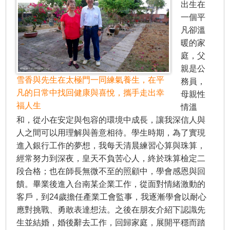
出生在
一個平
凡卻溫
暖的家
庭，父
親是公
雪香與先生在太極門一同練氣養生，在平
務員，
凡的日常中找回健康與喜悅，攜手走出幸
母親性
福人生
情溫
和，從小在安定與包容的環境中成長，讓我深信人與
人之間可以用理解與善意相待。學生時期，為了實現
進入銀行工作的夢想，我每天清晨練習心算與珠算，
經常努力到深夜，皇天不負苦心人，終於珠算檢定二
段合格；也在師長無微不至的照顧中，學會感恩與回
饋。畢業後進入台南某企業工作，從面對情緒激動的
客戶，到24歲擔任產業工會監事，我逐漸學會以耐心
應對挑戰、勇敢表達想法。之後在朋友介紹下認識先
生並結婚，婚後辭去工作，回歸家庭，展開平穩而踏