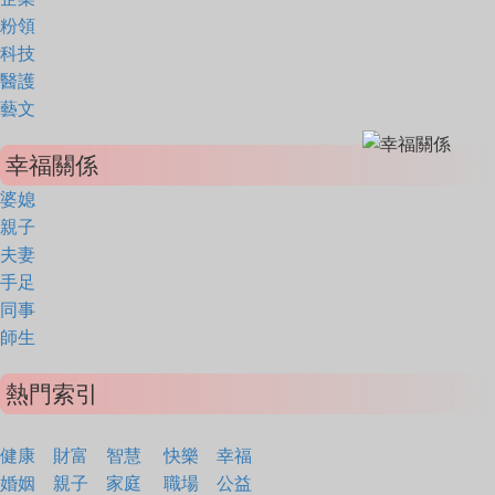
粉領
科技
醫護
藝文
幸福關係
婆媳
親子
夫妻
手足
同事
師生
熱門索引
健康
財富
智慧
快樂
幸福
婚姻
親子
家庭
職場
公益