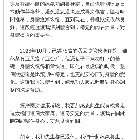
導及持續不斷的練氣功調養身體，自己也特別留意日
常動作與姿勢，避免過急過快造成再次傷害，隨著時
間推移，身體逐漸恢復，直到現在，脊椎狀況依然良
好。這段經歷讓我深刻體會到，穩定的內在力量，對
身體復原的重要性。
2023年10月，已經75歲的我因膽管狹窄住院。雖
然禁食五天瘦了五公斤，但憑藉平日練功打下的基
礎，身體恢復得相當快速。即使在最虛弱的時候，整
個狀態還是比預期中穩定，也更能安心面對身體的變
化。這讓我再次體悟到，練氣功與腹式呼吸對身心調
整的深遠幫助。
經歷兩次健康考驗，我更加感恩此生能有機緣走
進太極門這個大家庭。這份安定的力量，讓我在關鍵
時刻能穩住身心，安然度過難關。
如今，我和先生都已退休。我們一起練氣養生，