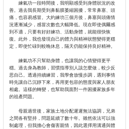
練氣功一段時間後，我明顯感受到身體狀況的改
善。過去我長期受到鼻黏膜萎縮困擾，常常鼻塞、頭
痛，也容易感冒。大約練功三個月後，鼻塞與頭痛情
況逐漸減少，感冒次數也大幅降低。現在即使偶爾感
到不適，只要有好好練功、活動身體，就能很快恢
復。此外，我也發現自己的體力與精神狀態變得更穩
定，即使忙碌到較晚休息，隔天仍能保持良好精神。
練氣功不只幫助身體，也讓我的心情變得更平
穩。過去身為教師，習慣指導別人該怎麼做，較少反
思自己。透過持續練習，我學會放慢步調，遇到事情
時先讓自己沉靜下來，再用更包容的態度與家人朋友
相處。這樣的轉變，也幫助我面對一件困擾家族多年
的祖產問題。
母親過世後，家族土地分配遲遲無法協調，兄弟
之間各有堅持，問題延續了數十年。雖然依法可以強
制處理，但我擔心會傷害親情，因此選擇用溝通與體