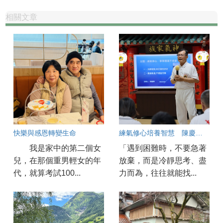
相關文章
快樂與感恩轉變生命
練氣修心培養智慧 陳慶華不輕言放棄 一念堅持迎來圓滿
我是家中的第二個女
「遇到困難時，不要急著
兒，在那個重男輕女的年
放棄，而是冷靜思考、盡
代，就算考試100...
力而為，往往就能找...