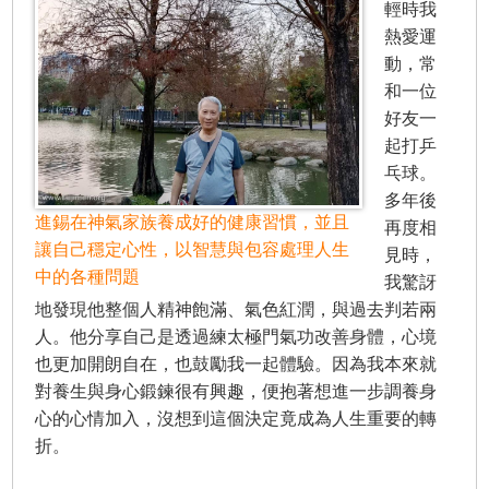
輕時我
熱愛運
動，常
和一位
好友一
起打乒
乓球。
多年後
進錫在神氣家族養成好的健康習慣，並且
再度相
讓自己穩定心性，以智慧與包容處理人生
見時，
中的各種問題
我驚訝
地發現他整個人精神飽滿、氣色紅潤，與過去判若兩
人。他分享自己是透過練太極門氣功改善身體，心境
也更加開朗自在，也鼓勵我一起體驗。因為我本來就
對養生與身心鍛鍊很有興趣，便抱著想進一步調養身
心的心情加入，沒想到這個決定竟成為人生重要的轉
折。