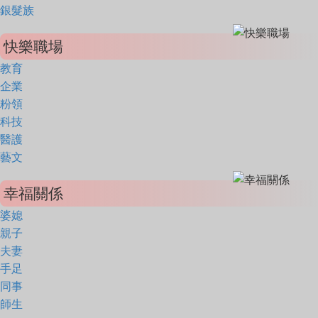
銀髮族
快樂職場
教育
企業
粉領
科技
醫護
藝文
幸福關係
婆媳
親子
夫妻
手足
同事
師生