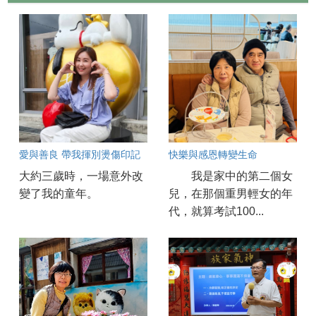
愛與善良 帶我揮別燙傷印記
快樂與感恩轉變生命
大約三歲時，一場意外改
我是家中的第二個女
變了我的童年。
兒，在那個重男輕女的年
代，就算考試100...