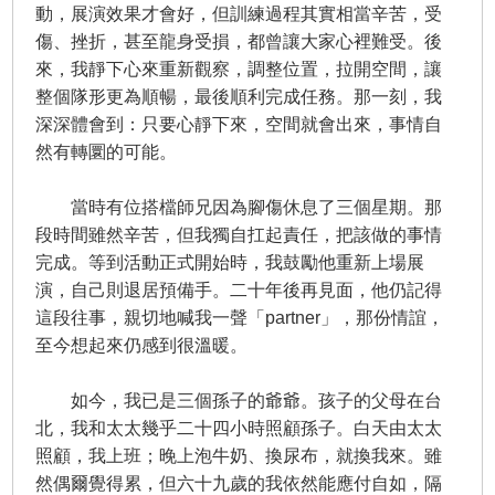
動，展演效果才會好，但訓練過程其實相當辛苦，受
傷、挫折，甚至龍身受損，都曾讓大家心裡難受。後
來，我靜下心來重新觀察，調整位置，拉開空間，讓
整個隊形更為順暢，最後順利完成任務。那一刻，我
深深體會到：只要心靜下來，空間就會出來，事情自
然有轉圜的可能。
當時有位搭檔師兄因為腳傷休息了三個星期。那
段時間雖然辛苦，但我獨自扛起責任，把該做的事情
完成。等到活動正式開始時，我鼓勵他重新上場展
演，自己則退居預備手。二十年後再見面，他仍記得
這段往事，親切地喊我一聲「partner」，那份情誼，
至今想起來仍感到很溫暖。
如今，我已是三個孫子的爺爺。孩子的父母在台
北，我和太太幾乎二十四小時照顧孫子。白天由太太
照顧，我上班；晚上泡牛奶、換尿布，就換我來。雖
然偶爾覺得累，但六十九歲的我依然能應付自如，隔