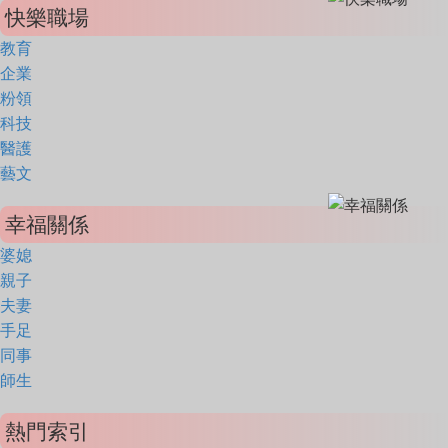
快樂職場
教育
企業
粉領
科技
醫護
藝文
幸福關係
婆媳
親子
夫妻
手足
同事
師生
熱門索引