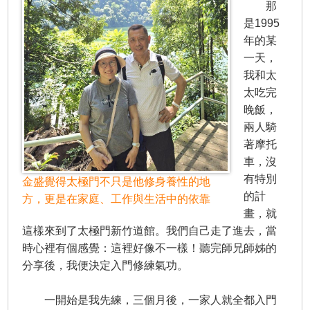
那
是1995
年的某
一天，
我和太
太吃完
晚飯，
兩人騎
著摩托
車，沒
有特別
金盛覺得太極門不只是他修身養性的地
的計
方，更是在家庭、工作與生活中的依靠
畫，就
這樣來到了太極門新竹道館。我們自己走了進去，當
時心裡有個感覺：這裡好像不一樣！聽完師兄師姊的
分享後，我便決定入門修練氣功。
一開始是我先練，三個月後，一家人就全都入門