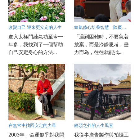
改變自己 迎來更安定的人生
練氣修心培養智慧 陳慶華不輕言放棄 一念堅持迎來圓滿
進入太極門練氣功至今一
「遇到困難時，不要急著
年多，我找到了一個幫助
放棄，而是冷靜思考、盡
自己安定身心的方法...
力而為，往往就能找...
在無常中找回安定的力量
鏡頭之外的人生風景
2003年，命運似乎對我開
我從事廣告製作與拍攝工